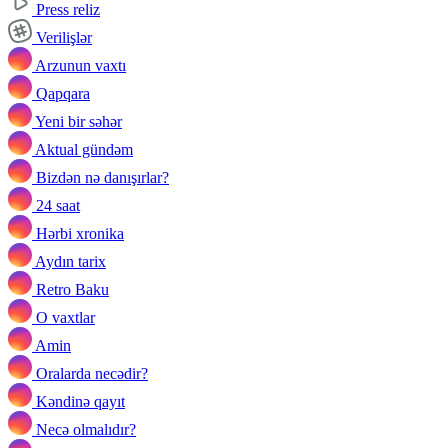
Press reliz
Verilişlər
Arzunun vaxtı
Qapqara
Yeni bir səhər
Aktual gündəm
Bizdən nə danışırlar?
24 saat
Hərbi xronika
Aydın tarix
Retro Baku
O vaxtlar
Amin
Oralarda necədir?
Kəndinə qayıt
Necə olmalıdır?