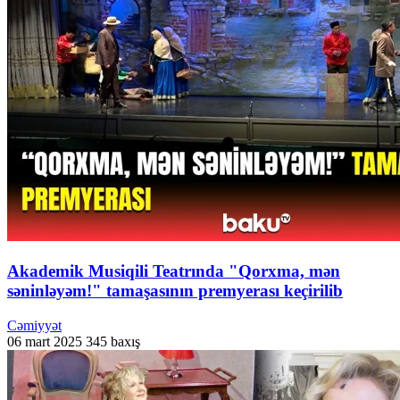
Akademik Musiqili Teatrında "Qorxma, mən
səninləyəm!" tamaşasının premyerası keçirilib
Cəmiyyət
06 mart 2025
345 baxış