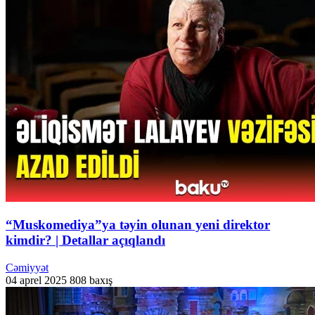
“Muskomediya”ya təyin olunan yeni direktor
kimdir? | Detallar açıqlandı
Cəmiyyət
04 aprel 2025
808 baxış