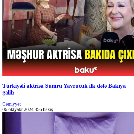
Türkiyəli aktrisa Sumru Yavrucuk ilk dəfə Bakıya
gəlib
Cəmiyyət
06 oktyabr 2024
356 baxış