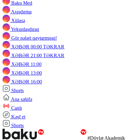
Baku Med
Araşdırma
Xülasə
Yekunlaşdıraq
Gör nələri qaytarmışıq!
XƏBƏR 00:00 TƏKRAR
XƏBƏR 21:00 TƏKRAR
XƏBƏR 11:00
XƏBƏR 13:00
XƏBƏR 16:00
Shorts
Ana səhifə
Canlı
Kəşf et
Shorts
#Dövlət Akademik