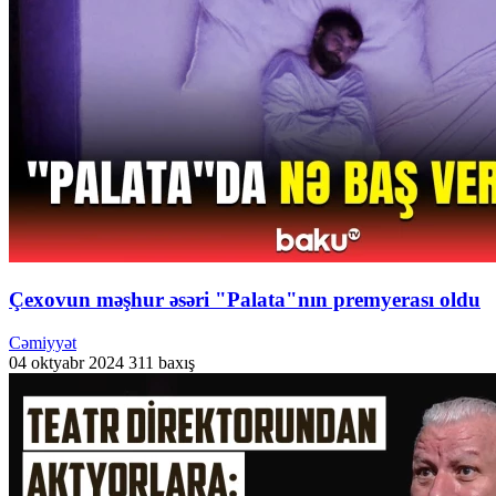
Çexovun məşhur əsəri "Palata"nın premyerası oldu
Cəmiyyət
04 oktyabr 2024
311 baxış