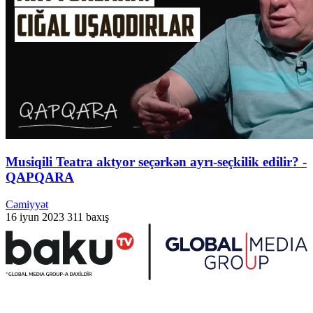
Musiqili Teatra aktyor seçərkən ayrı-seçkilik edilir? -
QAPQARA
Cəmiyyət
16 iyun 2023
311 baxış