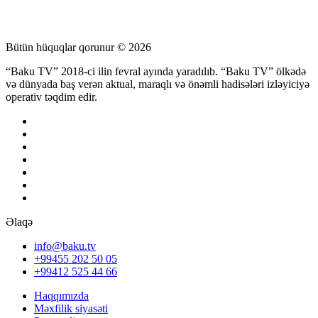
Bütün hüquqlar qorunur © 2026
“Baku TV” 2018-ci ilin fevral ayında yaradılıb. “Baku TV” ölkədə
və dünyada baş verən aktual, maraqlı və önəmli hadisələri izləyiciyə
operativ təqdim edir.
Əlaqə
info@baku.tv
+99455 202 50 05
+99412 525 44 66
Haqqımızda
Məxfilik siyasəti