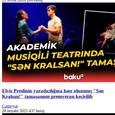
22 fevral 2026
269 baxış
Elvis Preslinin yaradıcılığına həsr olunmuş "Sən
Kralsan!" tamaşasının premyerası keçirilib
Cəmiyyət
28 noyabr 2025
437 baxış