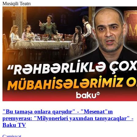
Musiqili Teatrı
"Bu tamaşa onlara qarşıdır" - "Mesenat"ın
premyerası: "Milyonerləri yaxından tanıyacaqlar" -
Baku TV
Cəmiyyət