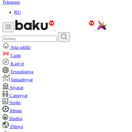
Telegram
RU
Ana səhifə
Canlı
Kəşf et
Texnologiya
İqtisadiyyat
Siyasət
Cəmiyyət
Sorğu
İdman
Hadisə
Dünya