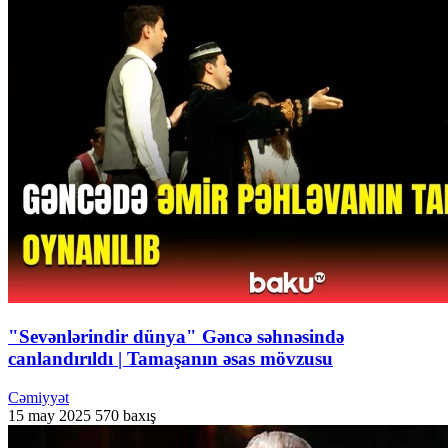
"Sevənlərindir dünya" Gəncə səhnəsində
canlandırıldı | Tamaşanın əsas mövzusu
Cəmiyyət
15 may 2025
570 baxış