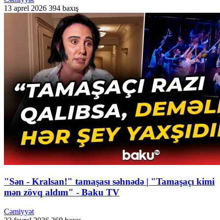
13 aprel 2026
394 baxış
"Sən - Kralsan!" tamaşası səhnədə | "Tamaşaçı kimi
mən zövq aldım" - Baku TV
Cəmiyyət