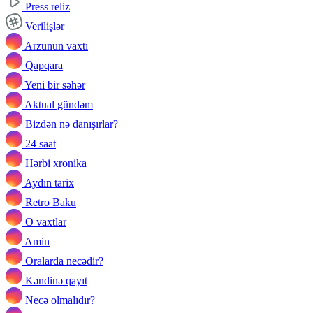
Press reliz
Verilişlər
Arzunun vaxtı
Qapqara
Yeni bir səhər
Aktual gündəm
Bizdən nə danışırlar?
24 saat
Hərbi xronika
Aydın tarix
Retro Baku
O vaxtlar
Amin
Oralarda necədir?
Kəndinə qayıt
Necə olmalıdır?