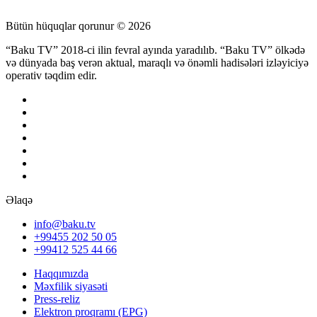
Bütün hüquqlar qorunur © 2026
“Baku TV” 2018-ci ilin fevral ayında yaradılıb. “Baku TV” ölkədə
və dünyada baş verən aktual, maraqlı və önəmli hadisələri izləyiciyə
operativ təqdim edir.
Əlaqə
info@baku.tv
+99455 202 50 05
+99412 525 44 66
Haqqımızda
Məxfilik siyasəti
Press-reliz
Elektron proqramı (EPG)