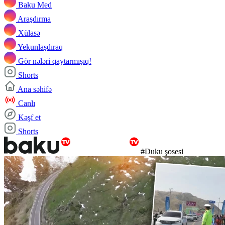
Baku Med
Araşdırma
Xülasə
Yekunlaşdıraq
Gör nələri qaytarmışıq!
Shorts
Ana səhifə
Canlı
Kəşf et
Shorts
#Duku şosesi