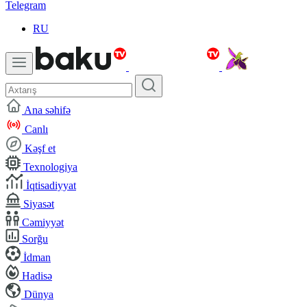
Telegram
RU
Ana səhifə
Canlı
Kəşf et
Texnologiya
İqtisadiyyat
Siyasət
Cəmiyyət
Sorğu
İdman
Hadisə
Dünya