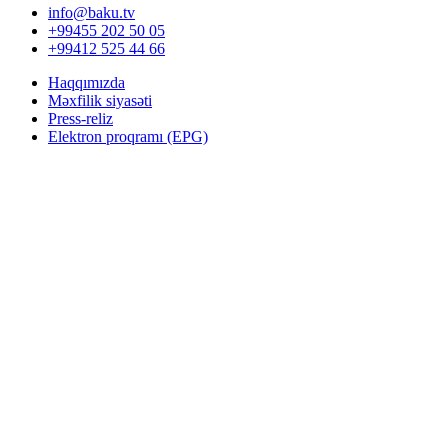
info@baku.tv
+99455 202 50 05
+99412 525 44 66
Haqqımızda
Məxfilik siyasəti
Press-reliz
Elektron proqramı (EPG)