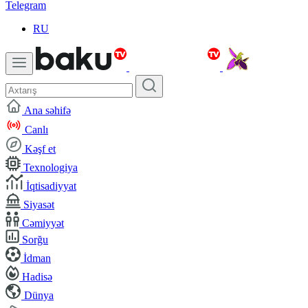
Telegram
RU
Ana səhifə
Canlı
Kəşf et
Texnologiya
İqtisadiyyat
Siyasət
Cəmiyyət
Sorğu
İdman
Hadisə
Dünya