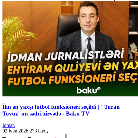
İlin ən yaxşı futbol funksioneri seçildi | "Turan
Tovuz"un sədri zirvədə - Baku TV
İdman
02 iyun 2026
273 baxış