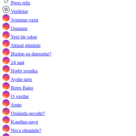
Press reliz
Verilişlər
Arzunun vaxtı
Qapqara
Yeni bir səhər
Aktual gündəm
Bizdən nə danışırlar?
24 saat
Hərbi xronika
Aydın tarix
Retro Baku
O vaxtlar
Amin
Oralarda necədir?
Kəndinə qayıt
Necə olmalıdır?