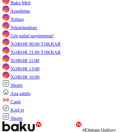
Baku Med
Araşdırma
Xülasə
Yekunlaşdıraq
Gör nələri qaytarmışıq!
XƏBƏR 00:00 TƏKRAR
XƏBƏR 21:00 TƏKRAR
XƏBƏR 11:00
XƏBƏR 13:00
XƏBƏR 16:00
Shorts
Ana səhifə
Canlı
Kəşf et
Shorts
#Ehtiram Quliyev