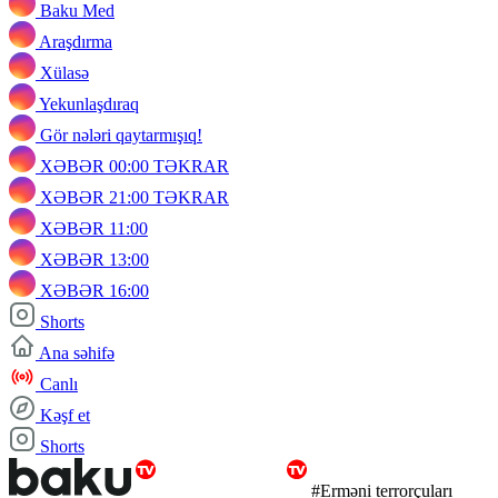
Baku Med
Araşdırma
Xülasə
Yekunlaşdıraq
Gör nələri qaytarmışıq!
XƏBƏR 00:00 TƏKRAR
XƏBƏR 21:00 TƏKRAR
XƏBƏR 11:00
XƏBƏR 13:00
XƏBƏR 16:00
Shorts
Ana səhifə
Canlı
Kəşf et
Shorts
#Erməni terrorçuları