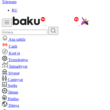
Telegram
RU
Ana səhifə
Canlı
Kəşf et
Texnologiya
İqtisadiyyat
Siyasət
Cəmiyyət
Sorğu
İdman
Hadisə
Dünya