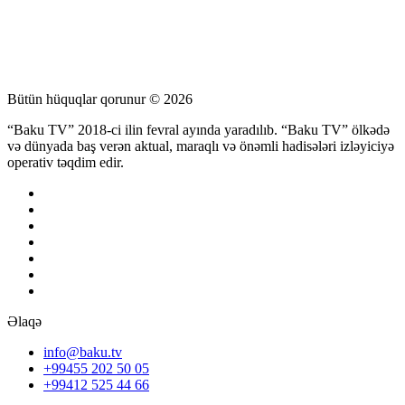
Bütün hüquqlar qorunur © 2026
“Baku TV” 2018-ci ilin fevral ayında yaradılıb. “Baku TV” ölkədə
və dünyada baş verən aktual, maraqlı və önəmli hadisələri izləyiciyə
operativ təqdim edir.
Əlaqə
info@baku.tv
+99455 202 50 05
+99412 525 44 66