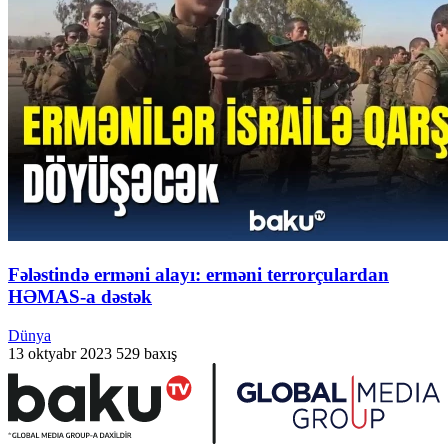
Fələstində erməni alayı: erməni terrorçulardan
HƏMAS-a dəstək
Dünya
13 oktyabr 2023
529 baxış