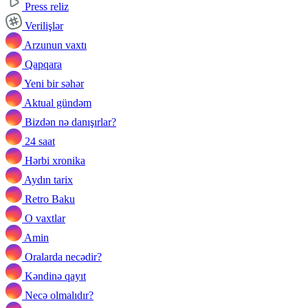
Press reliz
Verilişlər
Arzunun vaxtı
Qapqara
Yeni bir səhər
Aktual gündəm
Bizdən nə danışırlar?
24 saat
Hərbi xronika
Aydın tarix
Retro Baku
O vaxtlar
Amin
Oralarda necədir?
Kəndinə qayıt
Necə olmalıdır?