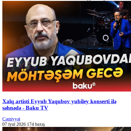
Xalq artisti Eyyub Yaqubov yubiley konserti ilə
səhnədə - Baku TV
Cəmiyyət
07 iyul 2026
174 baxış