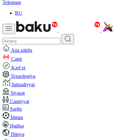
Telegram
RU
Ana səhifə
Canlı
Kəşf et
Texnologiya
İqtisadiyyat
Siyasət
Cəmiyyət
Sorğu
İdman
Hadisə
Dünya