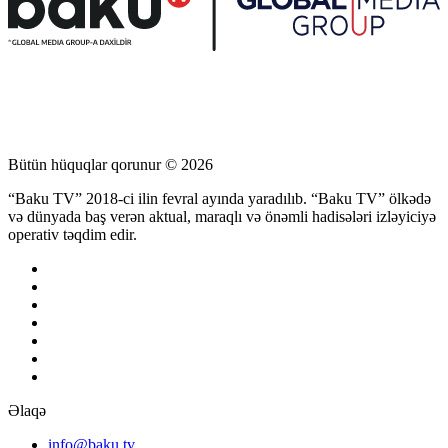
Bütün hüquqlar qorunur © 2026
“Baku TV” 2018-ci ilin fevral ayında yaradılıb. “Baku TV” ölkədə
və dünyada baş verən aktual, maraqlı və önəmli hadisələri izləyiciyə
operativ təqdim edir.
Əlaqə
info@baku.tv