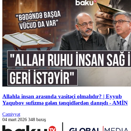
Allahla insan arasında vasitəçi olmalıdır? | Eyyub
Yaqubov sufizmə gələn tənqidlərdən danışdı - AMİN
Cəmiyyət
04 mart 2026
348 baxış