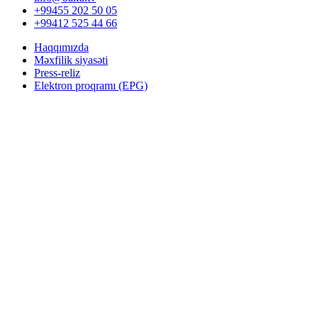
+99455 202 50 05
+99412 525 44 66
Haqqımızda
Məxfilik siyasəti
Press-reliz
Elektron proqramı (EPG)