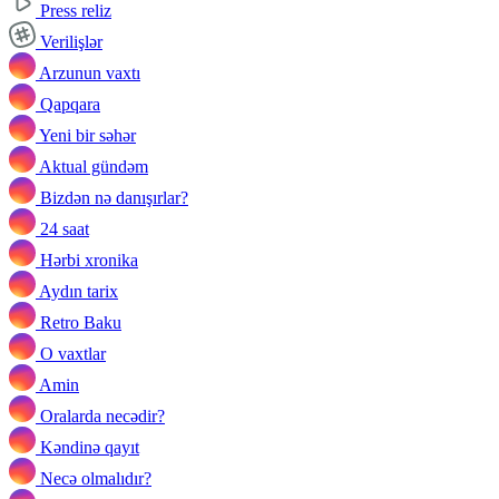
Press reliz
Verilişlər
Arzunun vaxtı
Qapqara
Yeni bir səhər
Aktual gündəm
Bizdən nə danışırlar?
24 saat
Hərbi xronika
Aydın tarix
Retro Baku
O vaxtlar
Amin
Oralarda necədir?
Kəndinə qayıt
Necə olmalıdır?