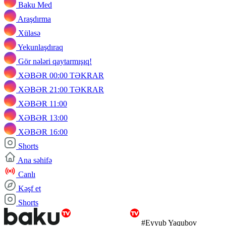
Baku Med
Araşdırma
Xülasə
Yekunlaşdıraq
Gör nələri qaytarmışıq!
XƏBƏR 00:00 TƏKRAR
XƏBƏR 21:00 TƏKRAR
XƏBƏR 11:00
XƏBƏR 13:00
XƏBƏR 16:00
Shorts
Ana səhifə
Canlı
Kəşf et
Shorts
#Eyyub Yaqubov