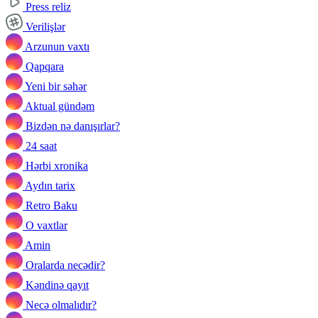
Press reliz
Verilişlər
Arzunun vaxtı
Qapqara
Yeni bir səhər
Aktual gündəm
Bizdən nə danışırlar?
24 saat
Hərbi xronika
Aydın tarix
Retro Baku
O vaxtlar
Amin
Oralarda necədir?
Kəndinə qayıt
Necə olmalıdır?