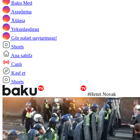
Baku Med
Araşdırma
Xülasə
Yekunlaşdıraq
Gör nələri qaytarmışıq!
Shorts
Ana səhifə
Canlı
Kəşf et
Shorts
#Henri Novak