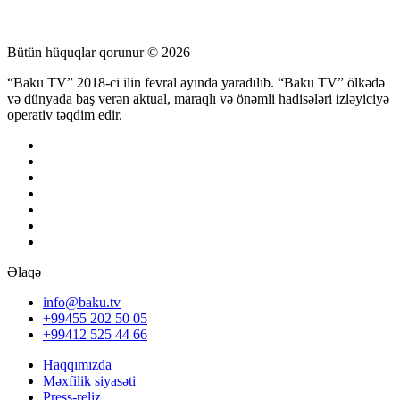
Bütün hüquqlar qorunur © 2026
“Baku TV” 2018-ci ilin fevral ayında yaradılıb. “Baku TV” ölkədə
və dünyada baş verən aktual, maraqlı və önəmli hadisələri izləyiciyə
operativ təqdim edir.
Əlaqə
info@baku.tv
+99455 202 50 05
+99412 525 44 66
Haqqımızda
Məxfilik siyasəti
Press-reliz