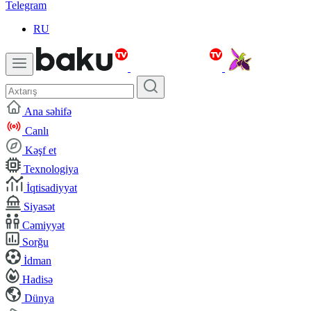
Telegram
RU
Ana səhifə
Canlı
Kəşf et
Texnologiya
İqtisadiyyat
Siyasət
Cəmiyyət
Sorğu
İdman
Hadisə
Dünya