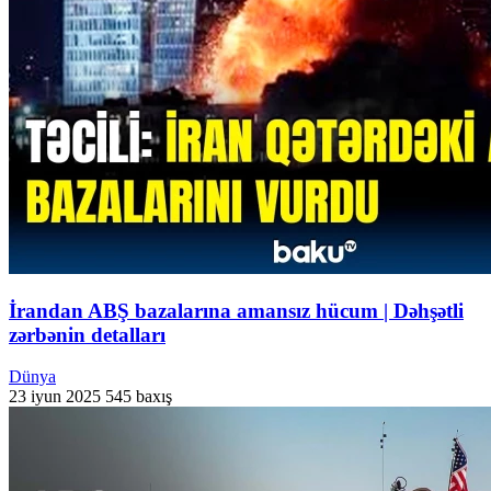
İrandan ABŞ bazalarına amansız hücum | Dəhşətli
zərbənin detalları
Dünya
23 iyun 2025
545 baxış