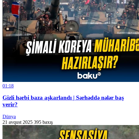
01:18
Gizli hərbi baza aşkarlandı | Sərhəddə nələr baş
verir?
Dünya
21 avqust 2025
395 baxış