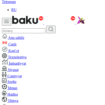
Telegram
RU
Ana səhifə
Canlı
Kəşf et
Texnologiya
İqtisadiyyat
Siyasət
Cəmiyyət
Sorğu
İdman
Hadisə
Dünya