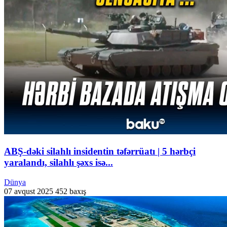
ABŞ-dəki silahlı insidentin təfərrüatı | 5 hərbçi
yaralandı, silahlı şəxs isə...
Dünya
07 avqust 2025
452 baxış