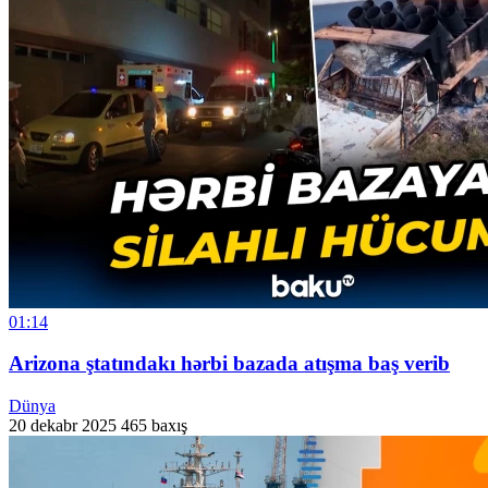
01:14
Arizona ştatındakı hərbi bazada atışma baş verib
Dünya
20 dekabr 2025
465 baxış