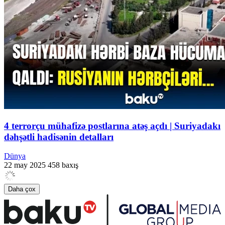
4 terrorçu mühafizə postlarına atəş açdı | Suriyadakı
dəhşətli hadisənin detalları
Dünya
22 may 2025
458 baxış
Daha çox