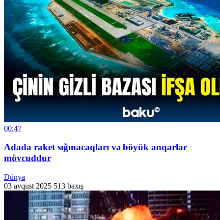
00:47
Adada raket sığınacaqları və böyük anqarlar
mövcuddur
Dünya
03 avqust 2025
513 baxış