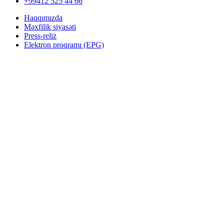
+99412 525 44 66
Haqqımızda
Məxfilik siyasəti
Press-reliz
Elektron proqramı (EPG)