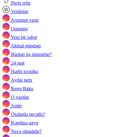
Press reliz
Verilişlər
Arzunun vaxtı
Qapqara
Yeni bir səhər
Aktual gündəm
Bizdən nə danışırlar?
24 saat
Hərbi xronika
Aydın tarix
Retro Baku
O vaxtlar
Amin
Oralarda necədir?
Kəndinə qayıt
Necə olmalıdır?