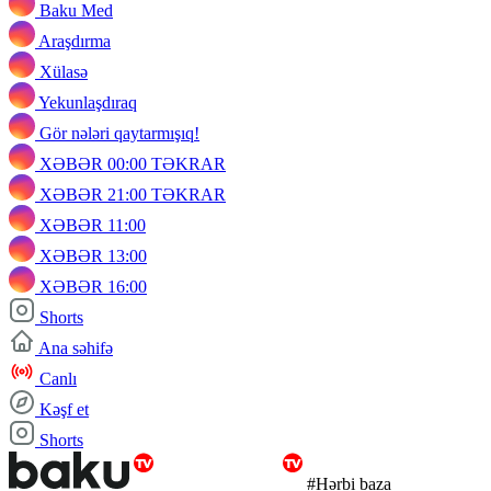
Baku Med
Araşdırma
Xülasə
Yekunlaşdıraq
Gör nələri qaytarmışıq!
XƏBƏR 00:00 TƏKRAR
XƏBƏR 21:00 TƏKRAR
XƏBƏR 11:00
XƏBƏR 13:00
XƏBƏR 16:00
Shorts
Ana səhifə
Canlı
Kəşf et
Shorts
#Hərbi baza