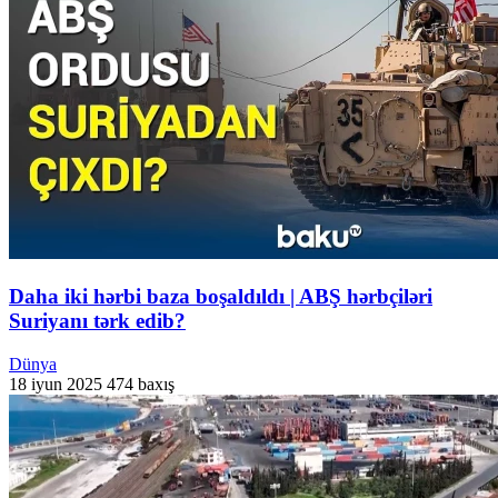
Daha iki hərbi baza boşaldıldı | ABŞ hərbçiləri
Suriyanı tərk edib?
Dünya
18 iyun 2025
474 baxış