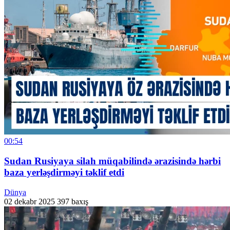
00:54
Sudan Rusiyaya silah müqabilində ərazisində hərbi
baza yerləşdirməyi təklif etdi
Dünya
02 dekabr 2025
397 baxış