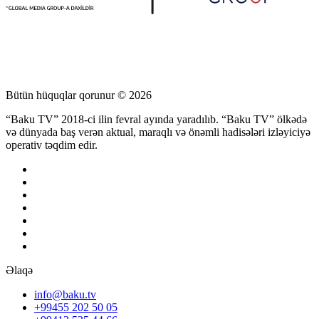
Bütün hüquqlar qorunur © 2026
“Baku TV” 2018-ci ilin fevral ayında yaradılıb. “Baku TV” ölkədə
və dünyada baş verən aktual, maraqlı və önəmli hadisələri izləyiciyə
operativ təqdim edir.
Əlaqə
info@baku.tv
+99455 202 50 05