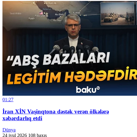
01:27
İran XİN Vaşinqtona dəstək verən ölkələrə
xəbərdarlıq etdi
Dünya
24 iyul 2026
108 baxış