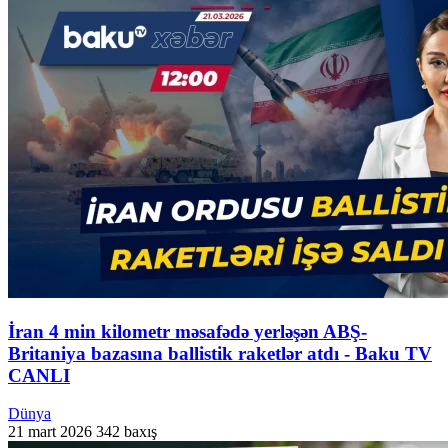
İran 4 min kilometr məsafədə yerləşən ABŞ-
Britaniya bazasına ballistik raketlər atdı - Baku TV
CANLI
Dünya
21 mart 2026
342 baxış