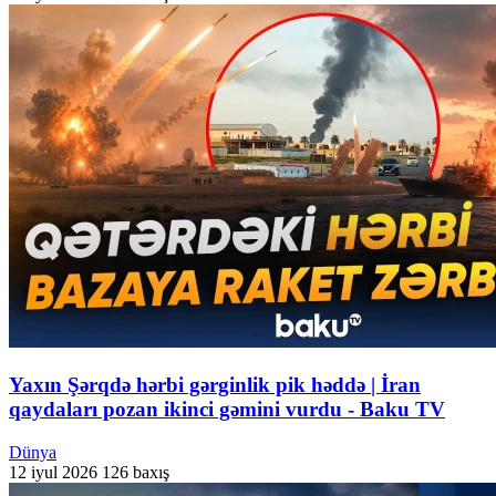
Yaxın Şərqdə hərbi gərginlik pik həddə | İran
qaydaları pozan ikinci gəmini vurdu - Baku TV
Dünya
12 iyul 2026
126 baxış