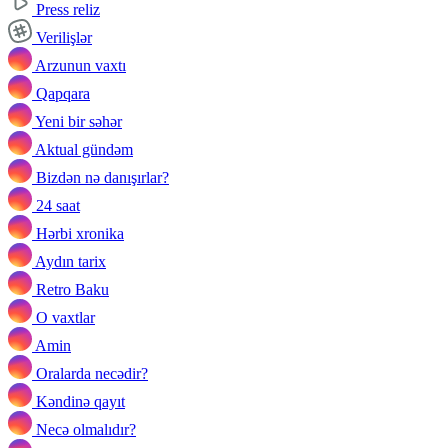
Press reliz
Verilişlər
Arzunun vaxtı
Qapqara
Yeni bir səhər
Aktual gündəm
Bizdən nə danışırlar?
24 saat
Hərbi xronika
Aydın tarix
Retro Baku
O vaxtlar
Amin
Oralarda necədir?
Kəndinə qayıt
Necə olmalıdır?