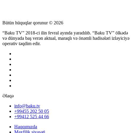
Bütün hüquqlar qorunur © 2026
“Baku TV” 2018-ci ilin fevral ayında yaradılıb. “Baku TV” ölkədə
və dünyada baş verən aktual, maraqlı və önəmli hadisələri izləyiciyə
operativ təqdim edir.
Əlaqə
info@baku.tv
+99455 202 50 05
+99412 525 44 66
Haqqımızda
Məxfilik siyasəti