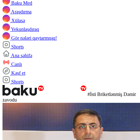
Baku Med
Araşdırma
Xülasə
Yekunlaşdıraq
Gör nələri qaytarmışıq!
Shorts
Ana səhifə
Canlı
Kəşf et
Shorts
#İsti Briketlənmiş Dəmir
zavodu