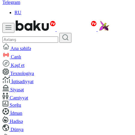
Telegram
RU
Ana səhifə
Canlı
Kəşf et
Texnologiya
İqtisadiyyat
Siyasət
Cəmiyyət
Sorğu
İdman
Hadisə
Dünya