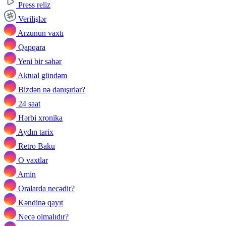
Press reliz
Verilişlər
Arzunun vaxtı
Qapqara
Yeni bir səhər
Aktual gündəm
Bizdən nə danışırlar?
24 saat
Hərbi xronika
Aydın tarix
Retro Baku
O vaxtlar
Amin
Oralarda necədir?
Kəndinə qayıt
Necə olmalıdır?