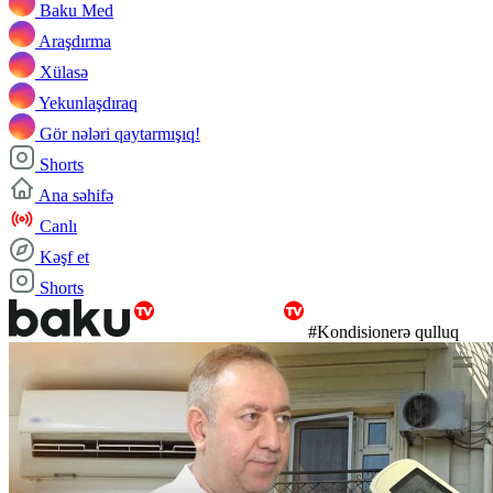
Baku Med
Araşdırma
Xülasə
Yekunlaşdıraq
Gör nələri qaytarmışıq!
Shorts
Ana səhifə
Canlı
Kəşf et
Shorts
#Kondisionerə qulluq