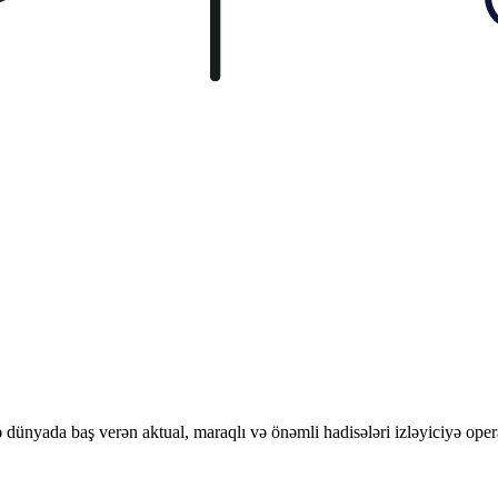
ünyada baş verən aktual, maraqlı və önəmli hadisələri izləyiciyə opera