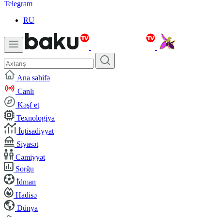
Telegram
RU
Ana səhifə
Canlı
Kəşf et
Texnologiya
İqtisadiyyat
Siyasət
Cəmiyyət
Sorğu
İdman
Hadisə
Dünya