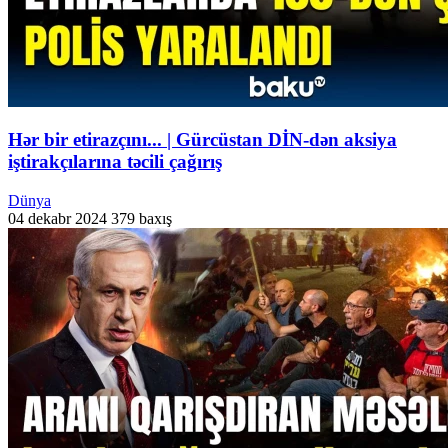
Hər bir etirazçını... | Gürcüstan DİN-dən aksiya
iştirakçılarına təcili çağırış
Dünya
04 dekabr 2024
379 baxış