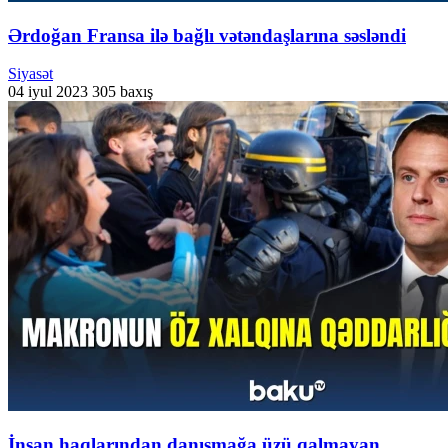
Ərdoğan Fransa ilə bağlı vətəndaşlarına səsləndi
Siyasət
04 iyul 2023
305 baxış
İnsan haqlarından danışmağa üzü qalmayan