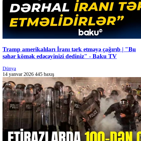
Tramp amerikalıları İranı tərk etməyə çağırıb | "Bu
səhər kömək edəcəyinizi dediniz" - Baku TV
Dünya
14 yanvar 2026
445 baxış