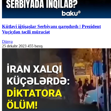
Kütləvi iğtişaşlar Serbiyanı qarışdırdı | Prezident
Vuçiçdən təcili müraciət
Dünya
25 dekabr 2023
455 baxış