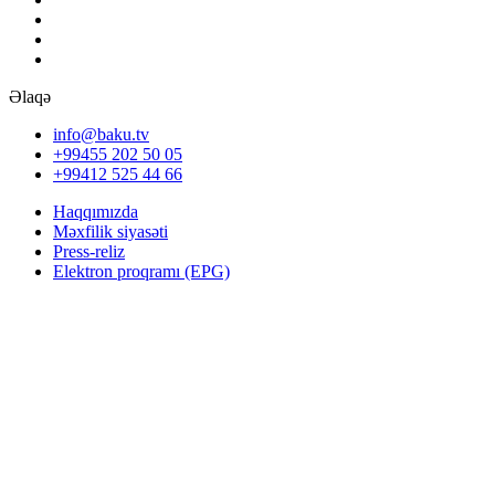
Əlaqə
info@baku.tv
+99455 202 50 05
+99412 525 44 66
Haqqımızda
Məxfilik siyasəti
Press-reliz
Elektron proqramı (EPG)