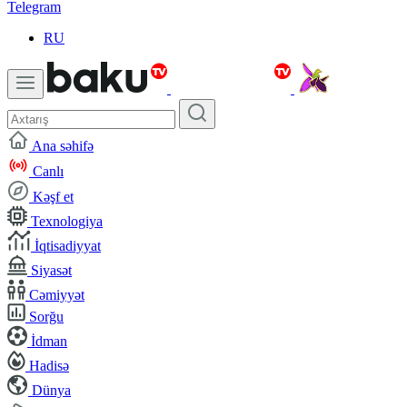
Telegram
RU
Ana səhifə
Canlı
Kəşf et
Texnologiya
İqtisadiyyat
Siyasət
Cəmiyyət
Sorğu
İdman
Hadisə
Dünya