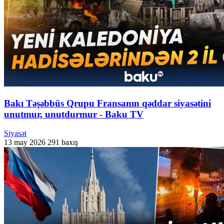
Bakı Təşəbbüs Qrupu Fransanın qəddar siyasətini
unutmur, unutdurmur - Baku TV
Siyasət
13 may 2026
291 baxış