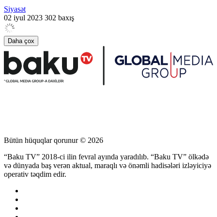
Siyasət
02 iyul 2023
302 baxış
Daha çox
Bütün hüquqlar qorunur © 2026
“Baku TV” 2018-ci ilin fevral ayında yaradılıb. “Baku TV” ölkədə
və dünyada baş verən aktual, maraqlı və önəmli hadisələri izləyiciyə
operativ təqdim edir.