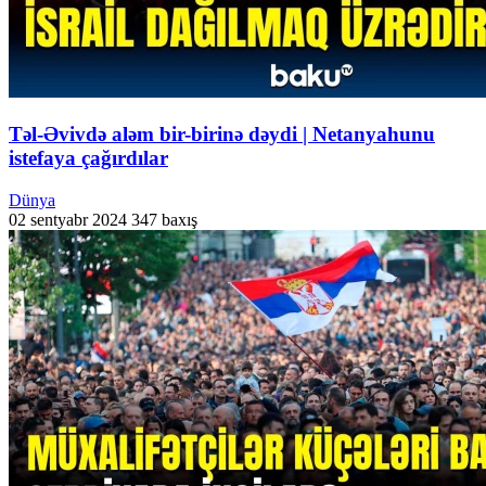
Təl-Əvivdə aləm bir-birinə dəydi | Netanyahunu
istefaya çağırdılar
Dünya
02 sentyabr 2024
347 baxış