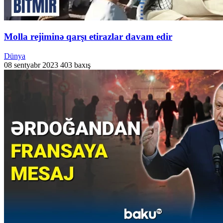
Molla rejiminə qarşı etirazlar davam edir
Dünya
08 sentyabr 2023
403 baxış