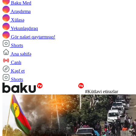
Baku Med
Araşdırma
Xülasə
Yekunlaşdıraq
Gör nələri qaytarmışıq!
Shorts
Ana səhifə
Canlı
Kəşf et
Shorts
#Kütləvi etirazlar