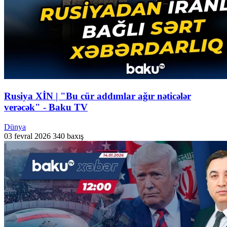
Rusiya XİN | "Bu cür addımlar ağır nəticələr
verəcək" - Baku TV
Dünya
03 fevral 2026
340 baxış