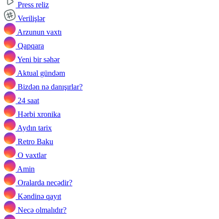
Press reliz
Verilişlər
Arzunun vaxtı
Qapqara
Yeni bir səhər
Aktual gündəm
Bizdən nə danışırlar?
24 saat
Hərbi xronika
Aydın tarix
Retro Baku
O vaxtlar
Amin
Oralarda necədir?
Kəndinə qayıt
Necə olmalıdır?