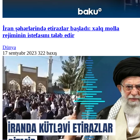
İran şəhərlərində etirazlar başladı: xalq molla
rejiminin istefasını tələb edir
Dünya
17 sentyabr 2023
322 baxış