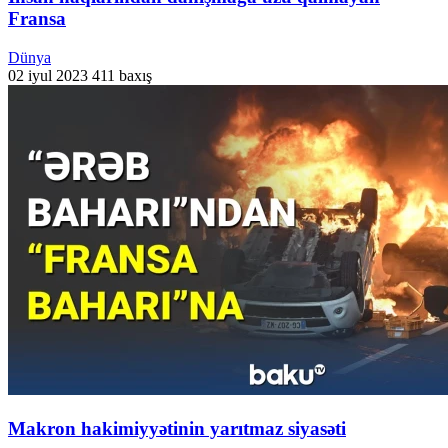
Fransa
Dünya
02 iyul 2023
411 baxış
Makron hakimiyyətinin yarıtmaz siyasəti