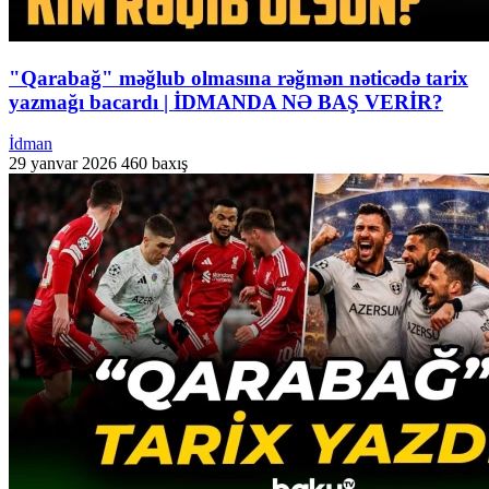
"Qarabağ" məğlub olmasına rəğmən nəticədə tarix
yazmağı bacardı | İDMANDA NƏ BAŞ VERİR?
İdman
29 yanvar 2026
460 baxış