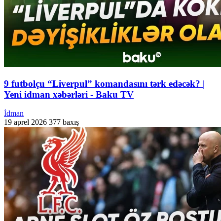
9 futbolçu “Liverpul” komandasını tərk edəcək? |
Yeni idman xəbərləri - Baku TV
İdman
19 aprel 2026
377 baxış