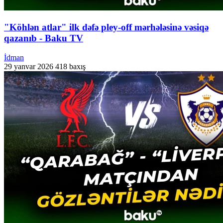
"Köhlən atlar" ilk dəfə pley-off mərhələsinə vəsiqə
qazanıb - Baku TV
İdman
29 yanvar 2026
418 baxış