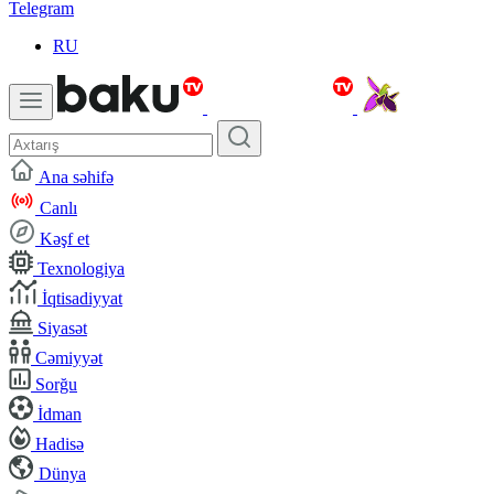
Telegram
RU
Ana səhifə
Canlı
Kəşf et
Texnologiya
İqtisadiyyat
Siyasət
Cəmiyyət
Sorğu
İdman
Hadisə
Dünya