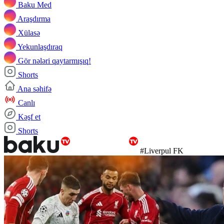
Baku Med
Araşdırma
Xülasə
Yekunlaşdıraq
Gör nələri qaytarmışıq!
Shorts
Ana səhifə
Canlı
Kəşf et
Shorts
#Liverpul FK