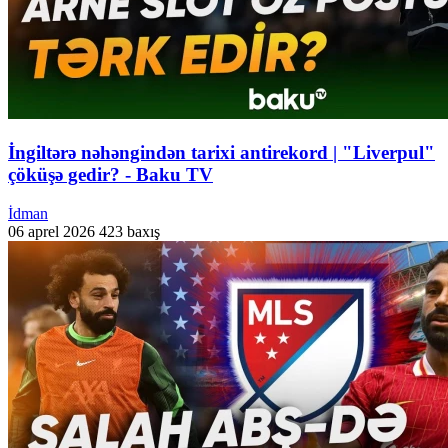
İngiltərə nəhəngindən tarixi antirekord | "Liverpul"
çöküşə gedir? - Baku TV
İdman
06 aprel 2026
423 baxış