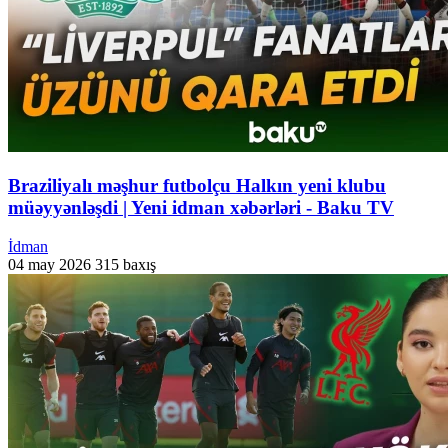
Braziliyalı məşhur futbolçu Halkın yeni klubu
müəyyənləşdi | Yeni idman xəbərləri - Baku TV
İdman
04 may 2026
315 baxış