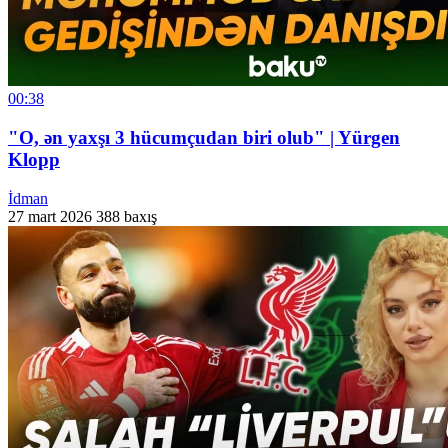
00:38
"O, ən yaxşı 3 hücumçudan biri olub" | Yürgen
Klopp
İdman
27 mart 2026
388 baxış