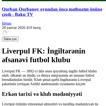
Qurban Qurbanov oyundan öncə mətbuatın önünə
çıxdı - Baku TV
İdman
28 yanvar 2026
419 baxış
Daha çox
Liverpul FK: İngiltərənin
əfsanəvi futbol klubu
Liverpul FK — 1892-ci ildə əsası qoyulmuş ingilis futbol klubu
olub, ölkənin ən titullu və dünya miqyasında ən tanınan futbol
brendlərindən biridir. Klub şimal-qərbi İngiltərənin Liverpul
şəhərində yerləşən Anfild stadionunda oyunlarını keçirir.
Erkən tarixi və klub mədəniyyəti
Liverpul özünün emosional atmosferi və tərəfdaş mədəniyyəti ilə