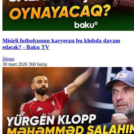
Misirli futbolçunun karyerası bu klubda davam
edəcək? - Baku TV
İdman
30 mart 2026
360 baxış