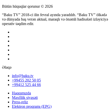
Bütün hüquqlar qorunur © 2026
“Baku TV” 2018-ci ilin fevral ayında yaradılıb. “Baku TV” ölkədə
və dünyada baş verən aktual, maraqlı və önəmli hadisələri izləyiciyə
operativ təqdim edir.
Əlaqə
info@baku.tv
+99455 202 50 05
+99412 525 44 66
Haqqımızda
Məxfilik siyasəti
Press-reliz
Elektron proqramı (EPG)