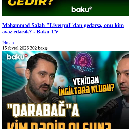
Məhəmməd Salah "Liverpul"dan gedərsə, onu kim
əvəz edəcək? - Baku TV
İdman
15 fevral 2026
302 baxış