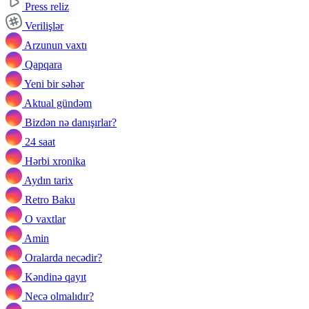
Press reliz
Verilişlər
Arzunun vaxtı
Qapqara
Yeni bir səhər
Aktual gündəm
Bizdən nə danışırlar?
24 saat
Hərbi xronika
Aydın tarix
Retro Baku
O vaxtlar
Amin
Oralarda necədir?
Kəndinə qayıt
Necə olmalıdır?