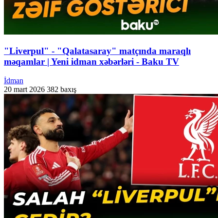
"Liverpul" - "Qalatasaray" matçında maraqlı
məqamlar | Yeni idman xəbərləri - Baku TV
İdman
20 mart 2026
382 baxış