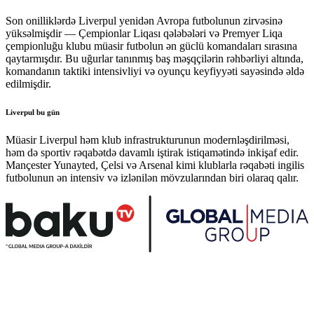
Son onilliklərdə Liverpul yenidən Avropa futbolunun zirvəsinə
yüksəlmişdir — Çempionlar Liqası qələbələri və Premyer Liqa
çempionluğu klubu müasir futbolun ən güclü komandaları sırasına
qaytarmışdır. Bu uğurlar tanınmış baş məşqçilərin rəhbərliyi altında,
komandanın taktiki intensivliyi və oyunçu keyfiyyəti sayəsində əldə
edilmişdir.
Liverpul bu gün
Müasir Liverpul həm klub infrastrukturunun modernləşdirilməsi,
həm də sportiv rəqabətdə davamlı iştirak istiqamətində inkişaf edir.
Mançester Yunayted, Çelsi və Arsenal kimi klublarla rəqabəti ingilis
futbolunun ən intensiv və izlənilən mövzularından biri olaraq qalır.