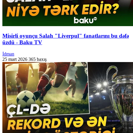
Misirli oyunçu Salah "Liverpul" fanatlarını bu dəfə
üzdü - Baku TV
İdman
25 mart 2026
365 baxış