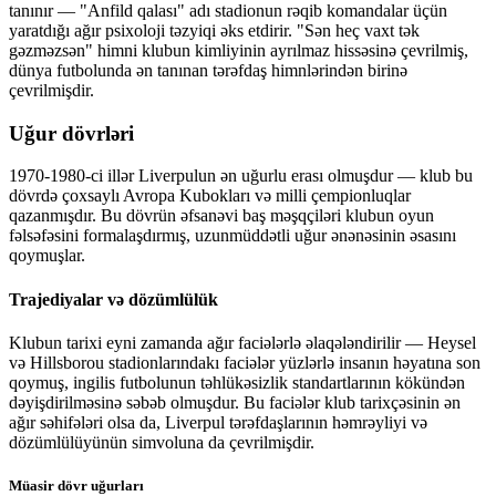
tanınır — "Anfild qalası" adı stadionun rəqib komandalar üçün
yaratdığı ağır psixoloji təzyiqi əks etdirir. "Sən heç vaxt tək
gəzməzsən" himni klubun kimliyinin ayrılmaz hissəsinə çevrilmiş,
dünya futbolunda ən tanınan tərəfdaş himnlərindən birinə
çevrilmişdir.
Uğur dövrləri
1970-1980-ci illər Liverpulun ən uğurlu erası olmuşdur — klub bu
dövrdə çoxsaylı Avropa Kubokları və milli çempionluqlar
qazanmışdır. Bu dövrün əfsanəvi baş məşqçiləri klubun oyun
fəlsəfəsini formalaşdırmış, uzunmüddətli uğur ənənəsinin əsasını
qoymuşlar.
Trajediyalar və dözümlülük
Klubun tarixi eyni zamanda ağır faciələrlə əlaqələndirilir — Heysel
və Hillsborou stadionlarındakı faciələr yüzlərlə insanın həyatına son
qoymuş, ingilis futbolunun təhlükəsizlik standartlarının kökündən
dəyişdirilməsinə səbəb olmuşdur. Bu faciələr klub tarixçəsinin ən
ağır səhifələri olsa da, Liverpul tərəfdaşlarının həmrəyliyi və
dözümlülüyünün simvoluna da çevrilmişdir.
Müasir dövr uğurları