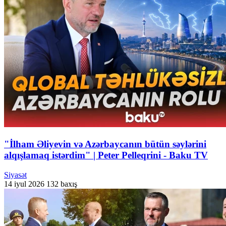
"İlham Əliyevin və Azərbaycanın bütün səylərini
alqışlamaq istərdim" | Peter Pelleqrini - Baku TV
Siyasət
14 iyul 2026
132 baxış