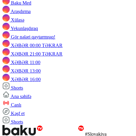
Baku Med
Araşdırma
Xülasə
Yekunlaşdıraq
Gör nələri qaytarmışıq!
XƏBƏR 00:00 TƏKRAR
XƏBƏR 21:00 TƏKRAR
XƏBƏR 11:00
XƏBƏR 13:00
XƏBƏR 16:00
Shorts
Ana səhifə
Canlı
Kəşf et
Shorts
#Slovakiya