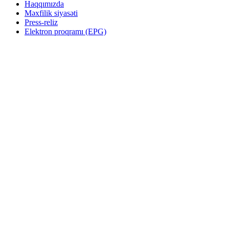
Haqqımızda
Məxfilik siyasəti
Press-reliz
Elektron proqramı (EPG)