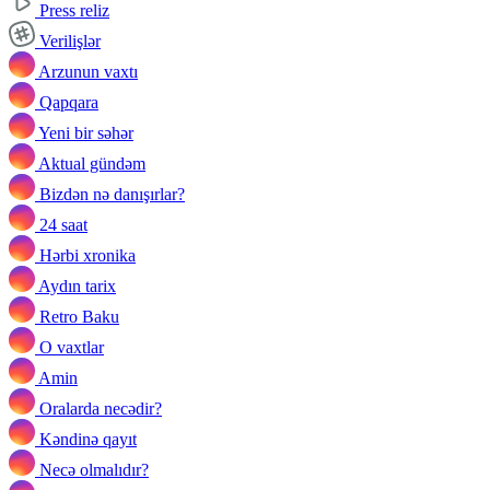
Press reliz
Verilişlər
Arzunun vaxtı
Qapqara
Yeni bir səhər
Aktual gündəm
Bizdən nə danışırlar?
24 saat
Hərbi xronika
Aydın tarix
Retro Baku
O vaxtlar
Amin
Oralarda necədir?
Kəndinə qayıt
Necə olmalıdır?