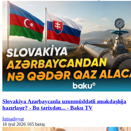
Slovakiya Azərbaycanla uzunmüddətli əməkdaşlığa
hazırlaşır? - Bu tarixdən... - Baku TV
İqtisadiyyat
16 iyul 2026
165 baxış