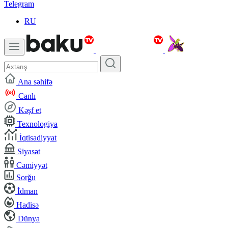
Telegram
RU
Ana səhifə
Canlı
Kəşf et
Texnologiya
İqtisadiyyat
Siyasət
Cəmiyyət
Sorğu
İdman
Hadisə
Dünya