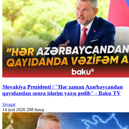
Slovakiya Prezidenti | "Hər zaman Azərbaycandan
qayıdandan sonra işlərim yaxşı gedib" - Baku TV
Siyasət
14 iyul 2026
208 baxış