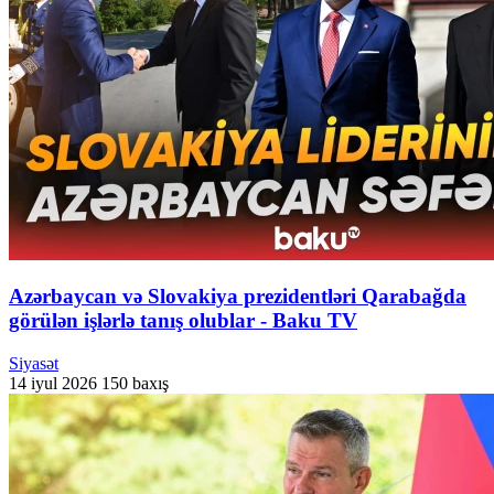
Azərbaycan və Slovakiya prezidentləri Qarabağda
görülən işlərlə tanış olublar - Baku TV
Siyasət
14 iyul 2026
150 baxış