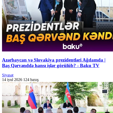
Azərbaycan və Slovakiya prezidentləri Ağdamda |
Baş Qərvənddə hansı işlər görülüb? - Baku TV
Siyasət
14 iyul 2026
124 baxış