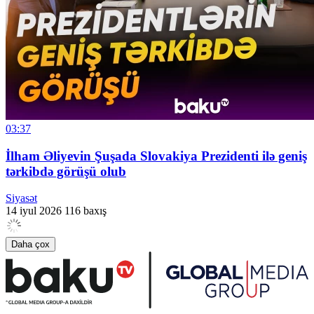
03:37
İlham Əliyevin Şuşada Slovakiya Prezidenti ilə geniş
tərkibdə görüşü olub
Siyasət
14 iyul 2026
116 baxış
Daha çox