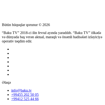
Bütün hüquqlar qorunur © 2026
“Baku TV” 2018-ci ilin fevral ayında yaradılıb. “Baku TV” ölkədə
və dünyada baş verən aktual, maraqlı və önəmli hadisələri izləyiciyə
operativ təqdim edir.
Əlaqə
info@baku.tv
+99455 202 50 05
+99412 525 44 66