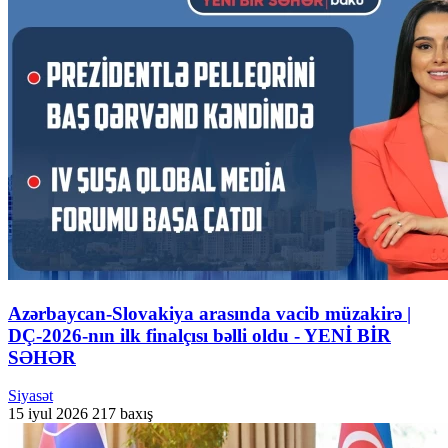
Azərbaycan-Slovakiya arasında vacib müzakirə |
DÇ-2026-nın ilk finalçısı bəlli oldu - YENİ BİR
SƏHƏR
Siyasət
15 iyul 2026
217 baxış