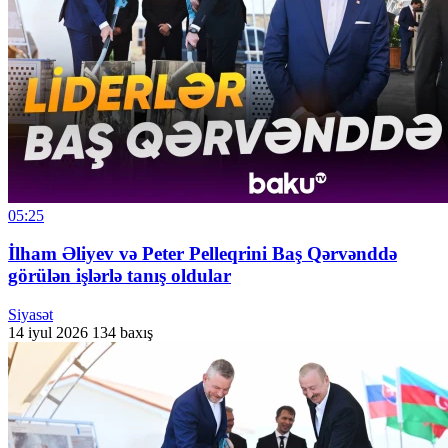
05:25
İlham Əliyev və Peter Pelleqrini Baş Qərvənddə
görülən işlərlə tanış oldular
Siyasət
14 iyul 2026
134 baxış