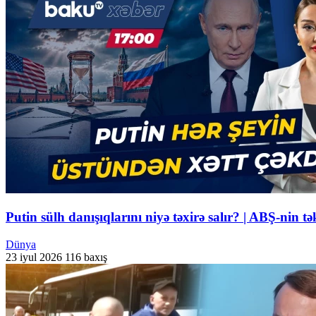
Putin sülh danışıqlarını niyə təxirə salır? | ABŞ-ni
Dünya
23 iyul 2026
116 baxış