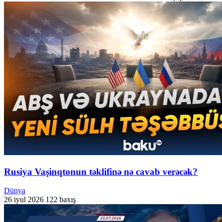
Rusiya Vaşinqtonun təklifinə nə cavab verəcək?
Dünya
26 iyul 2026
122 baxış