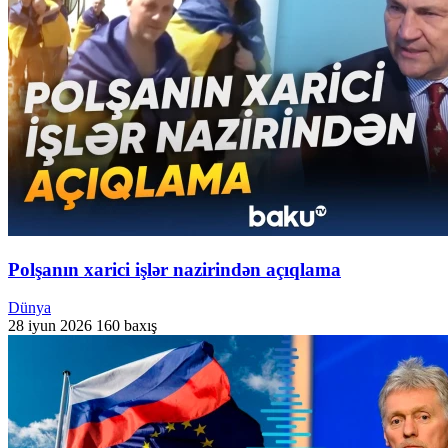
Polşanın xarici işlər nazirindən açıqlama
Dünya
28 iyun 2026
160 baxış