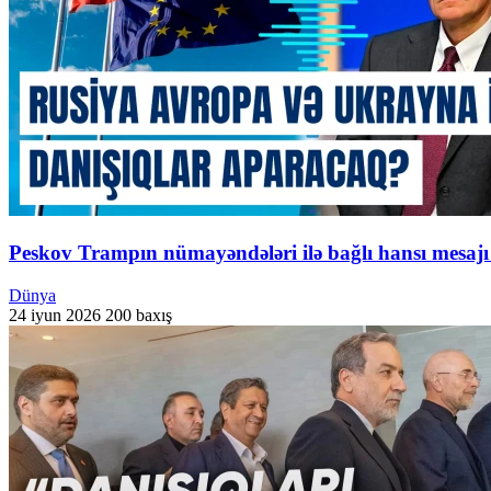
Peskov Trampın nümayəndələri ilə bağlı hansı mesajı
Dünya
24 iyun 2026
200 baxış