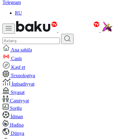
Telegram
RU
Ana səhifə
Canlı
Kəşf et
Texnologiya
İqtisadiyyat
Siyasət
Cəmiyyət
Sorğu
İdman
Hadisə
Dünya