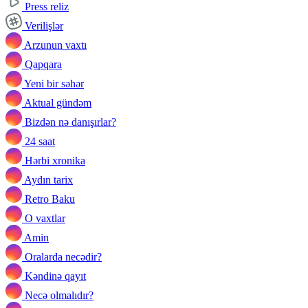
Press reliz
Verilişlər
Arzunun vaxtı
Qapqara
Yeni bir səhər
Aktual gündəm
Bizdən nə danışırlar?
24 saat
Hərbi xronika
Aydın tarix
Retro Baku
O vaxtlar
Amin
Oralarda necədir?
Kəndinə qayıt
Necə olmalıdır?