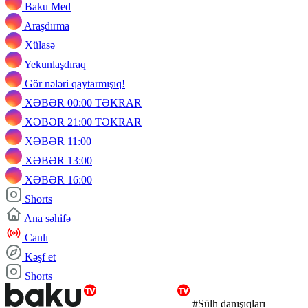
Baku Med
Araşdırma
Xülasə
Yekunlaşdıraq
Gör nələri qaytarmışıq!
XƏBƏR 00:00 TƏKRAR
XƏBƏR 21:00 TƏKRAR
XƏBƏR 11:00
XƏBƏR 13:00
XƏBƏR 16:00
Shorts
Ana səhifə
Canlı
Kəşf et
Shorts
#Sülh danışıqları