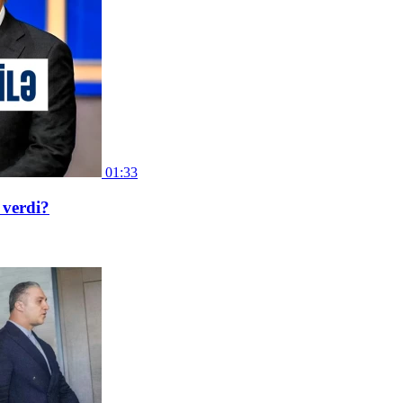
01:33
 verdi?