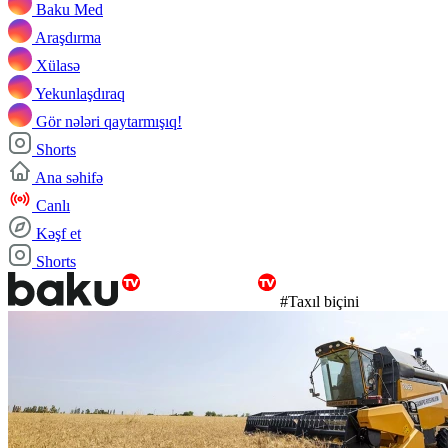
Baku Med
Araşdırma
Xülasə
Yekunlaşdıraq
Gör nələri qaytarmışıq!
Shorts
Ana səhifə
Canlı
Kəşf et
Shorts
#Taxıl biçini