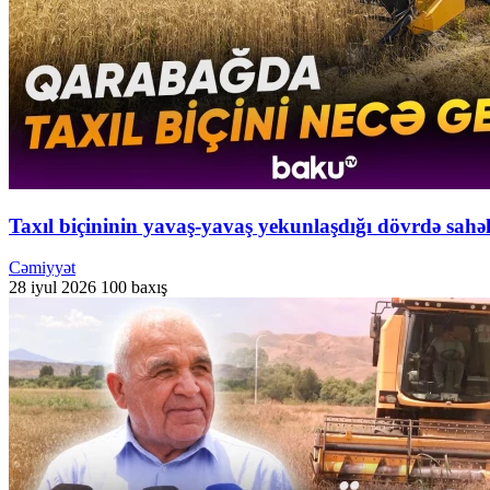
Taxıl biçininin yavaş-yavaş yekunlaşdığı dövrdə sahə
Cəmiyyət
28 iyul 2026
100 baxış