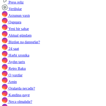
Press reliz
Verilişlər
Arzunun vaxtı
Qapqara
Yeni bir səhər
Aktual gündəm
Bizdən nə danışırlar?
24 saat
Hərbi xronika
Aydın tarix
Retro Baku
O vaxtlar
Amin
Oralarda necədir?
Kəndinə qayıt
Necə olmalıdır?