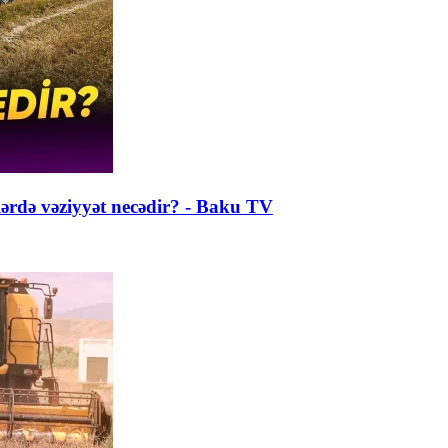
lərdə vəziyyət necədir? - Baku TV