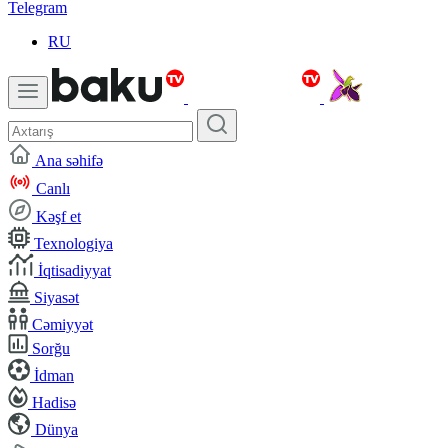
Telegram
RU
Ana səhifə
Canlı
Kəşf et
Texnologiya
İqtisadiyyat
Siyasət
Cəmiyyət
Sorğu
İdman
Hadisə
Dünya