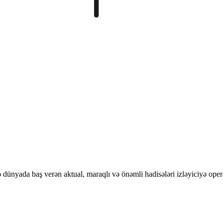
ünyada baş verən aktual, maraqlı və önəmli hadisələri izləyiciyə opera