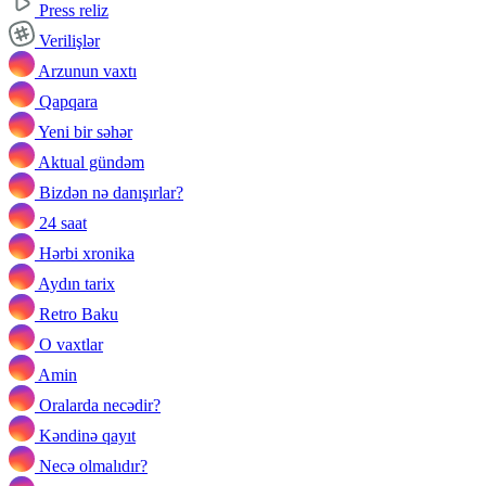
Press reliz
Verilişlər
Arzunun vaxtı
Qapqara
Yeni bir səhər
Aktual gündəm
Bizdən nə danışırlar?
24 saat
Hərbi xronika
Aydın tarix
Retro Baku
O vaxtlar
Amin
Oralarda necədir?
Kəndinə qayıt
Necə olmalıdır?