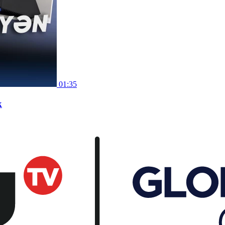
01:35
k