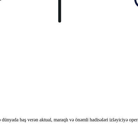
ünyada baş verən aktual, maraqlı və önəmli hadisələri izləyiciyə opera