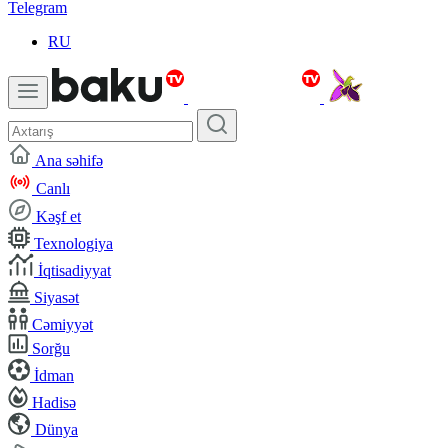
Telegram
RU
Ana səhifə
Canlı
Kəşf et
Texnologiya
İqtisadiyyat
Siyasət
Cəmiyyət
Sorğu
İdman
Hadisə
Dünya