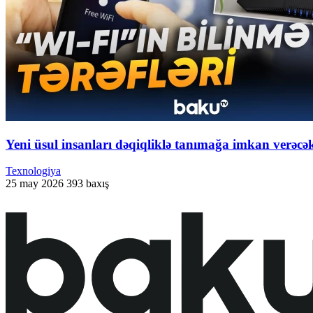
Yeni üsul insanları dəqiqliklə tanımağa imkan verəcə
Texnologiya
25 may 2026
393 baxış