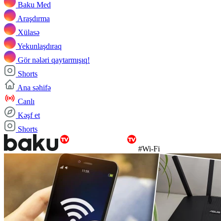
Baku Med
Araşdırma
Xülasə
Yekunlaşdıraq
Gör nələri qaytarmışıq!
Shorts
Ana səhifə
Canlı
Kəşf et
Shorts
#Wi-Fi