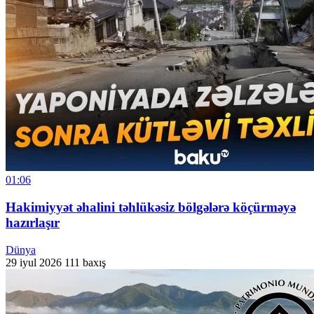
01:06
Hakimiyyət əhalini təhlükəsiz bölgələrə köçürməyə
hazırlaşır
Dünya
29 iyul 2026
111 baxış