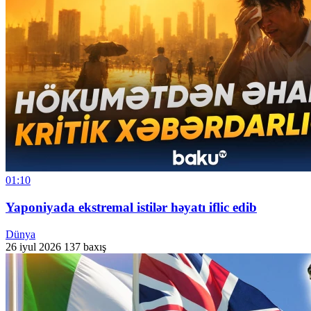
01:10
Yaponiyada ekstremal istilər həyatı iflic edib
Dünya
26 iyul 2026
137 baxış