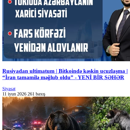
Rusiyadan ultimatum | Bitkoində kəskin ucuzlaşma |
“İran tamamilə məğlub oldu” - YENİ BİR SƏHƏR
Siyasət
11 iyun 2026
261 baxış