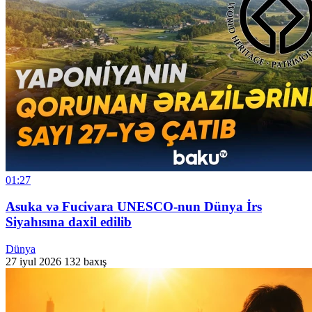
01:27
Asuka və Fucivara UNESCO-nun Dünya İrs
Siyahısına daxil edilib
Dünya
27 iyul 2026
132 baxış