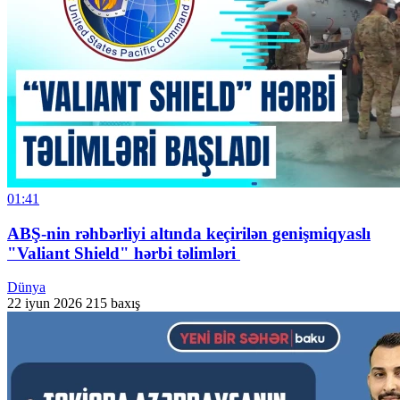
01:41
ABŞ-nin rəhbərliyi altında keçirilən genişmiqyaslı
"Valiant Shield" hərbi təlimləri
Dünya
22 iyun 2026
215 baxış