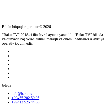
Bütün hüquqlar qorunur © 2026
“Baku TV” 2018-ci ilin fevral ayında yaradılıb. “Baku TV” ölkədə
və dünyada baş verən aktual, maraqlı və önəmli hadisələri izləyiciyə
operativ təqdim edir.
Əlaqə
info@baku.tv
+99455 202 50 05
+99412 525 44 66