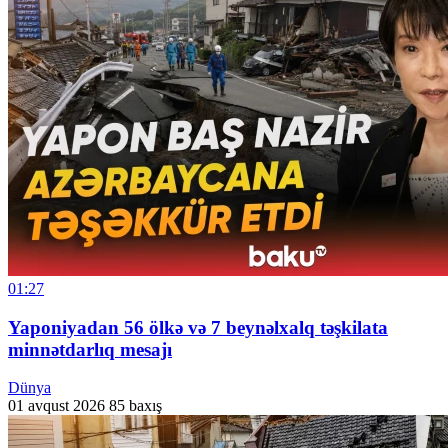
01:27
Yaponiyadan 56 ölkə və 7 beynəlxalq təşkilata
minnətdarlıq mesajı
Dünya
01 avqust 2026
85 baxış