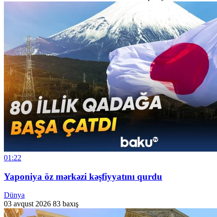
01:22
Yaponiya öz mərkəzi kəşfiyyatını qurdu
Dünya
03 avqust 2026
83 baxış