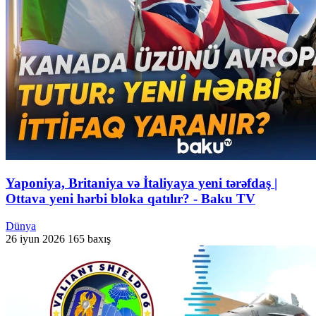
Yaponiya, Britaniya və İtaliyaya yeni tərəfdaş |
Ottava yeni hərbi bloka qatılır? - Baku TV
Dünya
26 iyun 2026
165 baxış