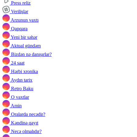
Press reliz
Verilişlər
Arzunun vaxtı
Qapqara
Yeni bir səhər
Aktual gündəm
Bizdən nə danışırlar?
24 saat
Hərbi xronika
Aydın tarix
Retro Baku
O vaxtlar
Amin
Oralarda necədir?
Kəndinə qayıt
Necə olmalıdır?