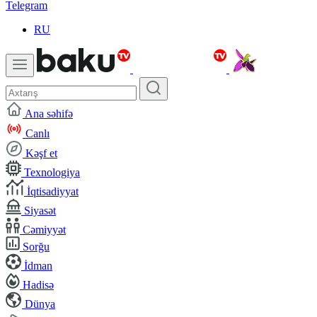
Telegram
RU
Ana səhifə
Canlı
Kəşf et
Texnologiya
İqtisadiyyat
Siyasət
Cəmiyyət
Sorğu
İdman
Hadisə
Dünya