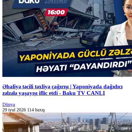
Əhaliyə təcili təxliyə çağırışı | Yaponiyada dağıdıcı
zəlzələ yaşayışı iflic etdi - Baku TV CANLI
Dünya
29 iyul 2026
114 baxış