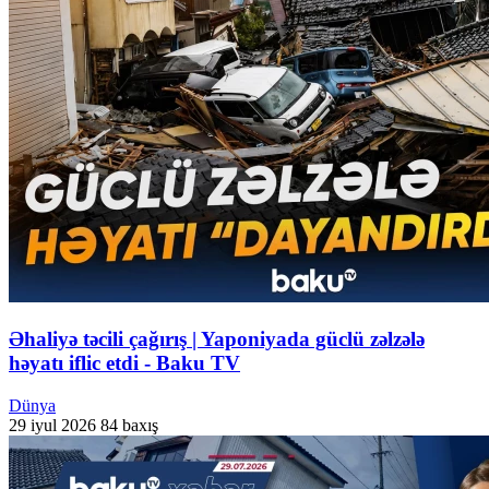
Əhaliyə təcili çağırış | Yaponiyada güclü zəlzələ
həyatı iflic etdi - Baku TV
Dünya
29 iyul 2026
84 baxış