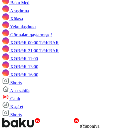
Baku Med
Araşdırma
Xülasə
Yekunlaşdıraq
Gör nələri qaytarmışıq!
XƏBƏR 00:00 TƏKRAR
XƏBƏR 21:00 TƏKRAR
XƏBƏR 11:00
XƏBƏR 13:00
XƏBƏR 16:00
Shorts
Ana səhifə
Canlı
Kəşf et
Shorts
#Yaponiya