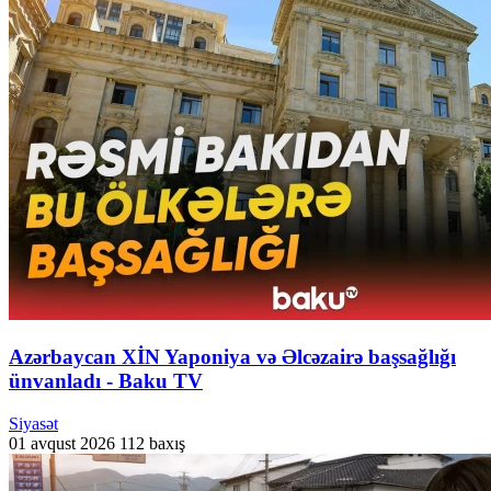
Azərbaycan XİN Yaponiya və Əlcəzairə başsağlığı
ünvanladı - Baku TV
Siyasət
01 avqust 2026
112 baxış