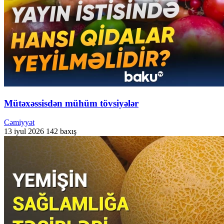
Mütəxəssisdən mühüm tövsiyələr
Cəmiyyət
13 iyul 2026
142 baxış