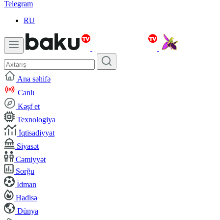
Telegram
RU
Ana səhifə
Canlı
Kəşf et
Texnologiya
İqtisadiyyat
Siyasət
Cəmiyyət
Sorğu
İdman
Hadisə
Dünya