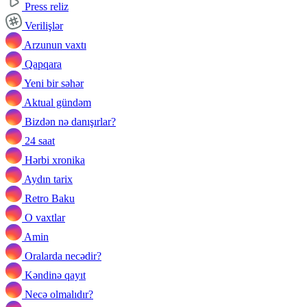
Press reliz
Verilişlər
Arzunun vaxtı
Qapqara
Yeni bir səhər
Aktual gündəm
Bizdən nə danışırlar?
24 saat
Hərbi xronika
Aydın tarix
Retro Baku
O vaxtlar
Amin
Oralarda necədir?
Kəndinə qayıt
Necə olmalıdır?