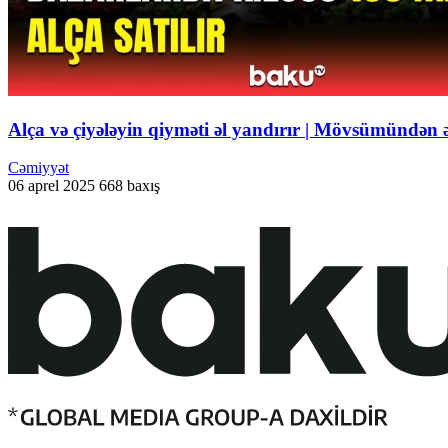
Alça və çiyələyin qiyməti əl yandırır | Mövsümündən əv
Cəmiyyət
06 aprel 2025
668 baxış