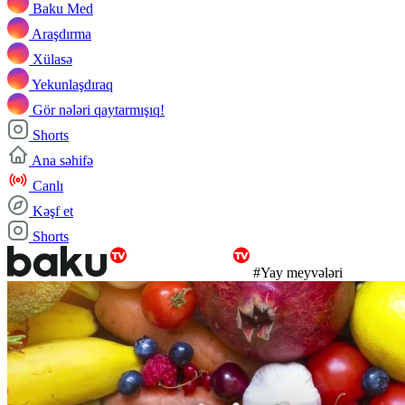
Baku Med
Araşdırma
Xülasə
Yekunlaşdıraq
Gör nələri qaytarmışıq!
Shorts
Ana səhifə
Canlı
Kəşf et
Shorts
#Yay meyvələri