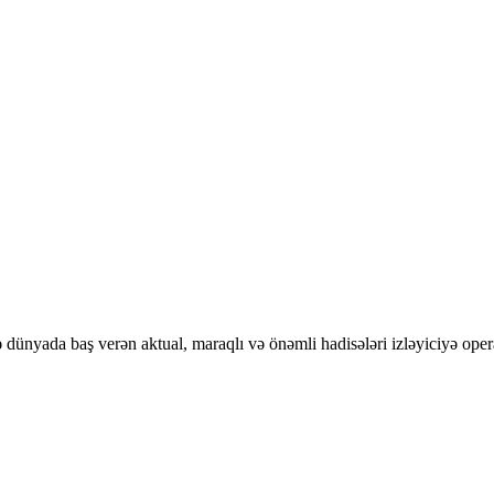
ünyada baş verən aktual, maraqlı və önəmli hadisələri izləyiciyə opera