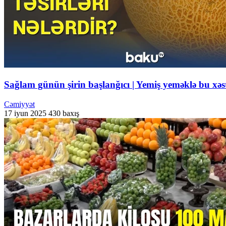
Sağlam günün şirin başlanğıcı | Yemiş yeməklə bu xəst
Cəmiyyət
17 iyun 2025
430 baxış