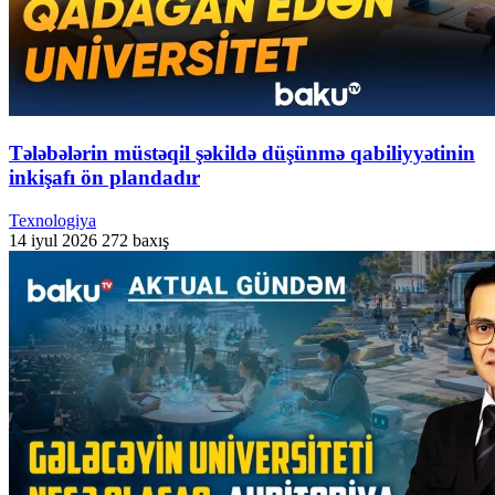
Tələbələrin müstəqil şəkildə düşünmə qabiliyyətinin
inkişafı ön plandadır
Texnologiya
14 iyul 2026
272 baxış