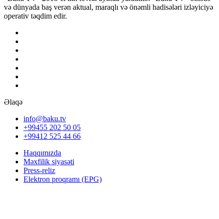
və dünyada baş verən aktual, maraqlı və önəmli hadisələri izləyiciyə
operativ təqdim edir.
Əlaqə
info@baku.tv
+99455 202 50 05
+99412 525 44 66
Haqqımızda
Məxfilik siyasəti
Press-reliz
Elektron proqramı (EPG)