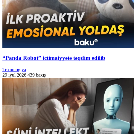
“Panda Robot” ictimaiyyətə təqdim edilib
Texnologiya
29 iyul 2026
439 baxış