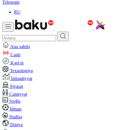
Telegram
RU
Ana səhifə
Canlı
Kəşf et
Texnologiya
İqtisadiyyat
Siyasət
Cəmiyyət
Sorğu
İdman
Hadisə
Dünya