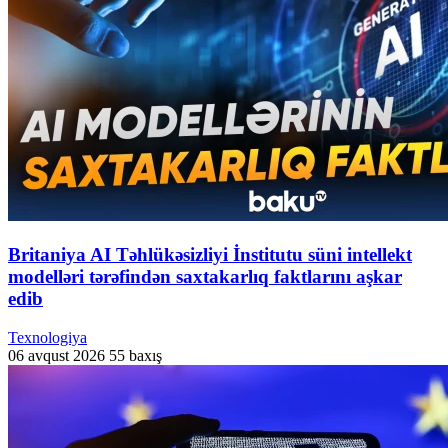
Britaniya AI Təhlükəsizliyi İnstitutu süni intellekt
modelləri tərəfindən saxtakarlıq faktlarını aşkar
edib
Texnologiya
06 avqust 2026
55 baxış