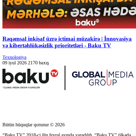
Rəqəmsal inkişaf üzrə ictimai müzakirə | İnnovasiya
və kibertəhlükəsizlik prioritetləri - Baku TV
Texnologiya
09 iyul 2026
2170 baxış
Bütün hüquqlar qorunur © 2026
“Baku TV” 2018-ci ilin fevral ayında yaradılıb. “Baku TV” ölkədə