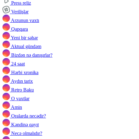
Press reliz
Verilişlər
Arzunun vaxtı
Qapqara
Yeni bir səhər
Aktual gündəm
Bizdən nə danışırlar?
24 saat
Hərbi xronika
Aydın tarix
Retro Baku
O vaxtlar
Amin
Oralarda necədir?
Kəndinə qayıt
Necə olmalıdır?