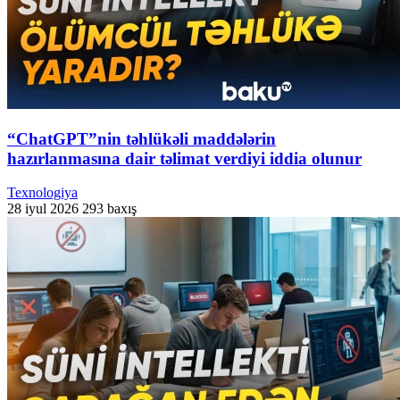
“ChatGPT”nin təhlükəli maddələrin
hazırlanmasına dair təlimat verdiyi iddia olunur
Texnologiya
28 iyul 2026
293 baxış