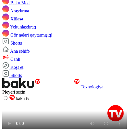
Baku Med
Araşdırma
Xülasə
Yekunlaşdıraq
Gör nələri qaytarmışıq!
Shorts
Ana səhifə
Canlı
Kəşf et
Shorts
Texnologiya
Pleyeri seçin:
baku tv