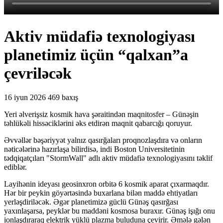
Aktiv müdafiə texnologiyası
planetimiz üçün “qalxan”a
çevriləcək
16 iyun 2026
469 baxış
Yeri əlverişsiz kosmik hava şəraitindən maqnitosfer
–
Günəşin
təhlükəli hissəciklərini əks etdirən maqnit qabarcığı qoruyur.
Əvvəllər bəşəriyyət yalnız qasırğaları proqnozlaşdıra və onların
nəticələrinə hazırlaşa bilirdisə, indi Boston Universitetinin
tədqiqatçıları "StormWall" adlı aktiv müdafiə texnologiyasını təklif
ediblər.
Layihənin ideyası geosinxron orbitə 6 kosmik aparat çıxarmaqdır.
Hər bir peykin göyərtəsində buxarlana bilən maddə ehtiyatları
yerləşdiriləcək. Əgər planetimizə güclü Günəş qasırğası
yaxınlaşarsa, peyklər bu maddəni kosmosa buraxır. Günəş işığı onu
ionlaşdıraraq elektrik yüklü plazma buluduna çevirir. Əmələ gələn