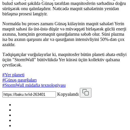
bulud sərbəst şəkildə Günəş tərəfdən maqnitosferin sərhədinə doğru
sürüşərək onu qalınlaşdırır. Nəticədə maqnit sahələrinin yenidən
birləşmə prosesi ləngiyir.
Normalda bu proses zamanı Günəş küləyinin maqnit sahələri Yerin
maqnit sahəsi ilə üst-üstə düşür və müvəqqəti birləşərək güclü enerji
axınına, həmçinin geomaqnit qasırğalarına səbəb olur. Süni plazma
isə bu axının qarşısını alır və qasırğanın intensivliyini 50%-dən çox
azaldır.
Tədqiqatçılar vurğulayırlar ki, maqnitosfer bütün planeti əhatə etdiyi
üçün "StormWall" bütövlükdə Yer kürəsi üçün kollektiv qalxana
çevriləcək.
#Yer planeti
#Günəş qasırğaları
#StormWall müdafiə texnologiyası
Kopyalandı