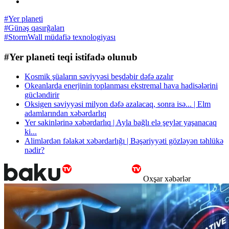
#Yer planeti
#Günəş qasırğaları
#StormWall müdafiə texnologiyası
#Yer planeti teqi istifadə olunub
Kosmik şüaların səviyyəsi beşdəbir dəfə azalır
Okeanlarda enerjinin toplanması ekstremal hava hadisələrini
gücləndirir
Oksigen səviyyəsi milyon dəfə azalacaq, sonra isə... | Elm
adamlarından xəbərdarlıq
Yer sakinlərinə xəbərdarlıq | Ayla bağlı elə şeylər yaşanacaq
ki...
Alimlərdən fəlakət xəbərdarlığı | Bəşəriyyəti gözləyən təhlükə
nədir?
Oxşar xəbərlər