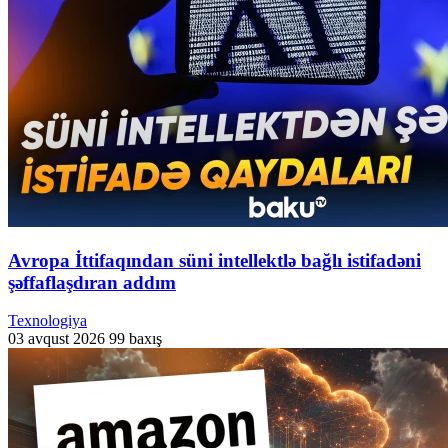
Avropa İttifaqından süni intellektlə bağlı istifadəni
şəffaflaşdıran addım
Texnologiya
03 avqust 2026
99 baxış