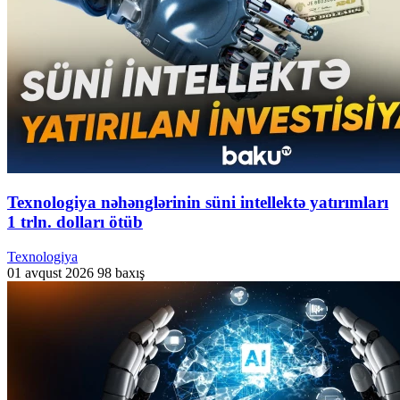
Texnologiya nəhənglərinin süni intellektə yatırımları
1 trln. dolları ötüb
Texnologiya
01 avqust 2026
98 baxış