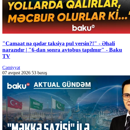
"Camaat nə qədər taksiyə pul versin?!" - Əhali
narazıdır | "6-dan sonra avtobus tapılmır" - Baku
TV
Cəmiyyət
07 avqust 2026
53 baxış