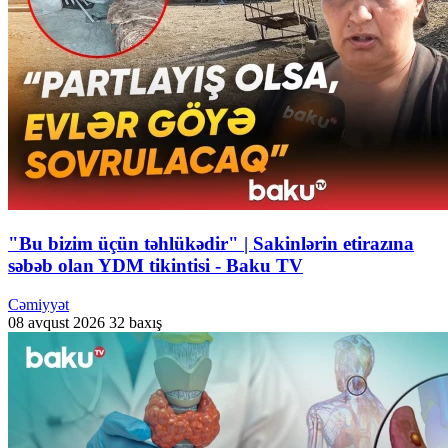
"Bu bizim üçün təhlükədir" | Sakinlərin etirazına
səbəb olan YDM tikintisi - Baku TV
Cəmiyyət
08 avqust 2026
32 baxış