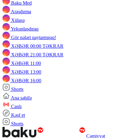
Baku Med
Araşdırma
Xülasə
Yekunlaşdıraq
Gör nələri qaytarmışıq!
XƏBƏR 00:00 TƏKRAR
XƏBƏR 21:00 TƏKRAR
XƏBƏR 11:00
XƏBƏR 13:00
XƏBƏR 16:00
Shorts
Ana səhifə
Canlı
Kəşf et
Shorts
Cəmiyyət