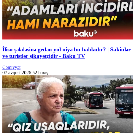
İlisu şəlaləsinə gedən yol niyə bu haldadır? | Sakinlər
və turistlər şikayətçidir - Baku TV
Cəmiyyət
07 avqust 2026
52 baxış