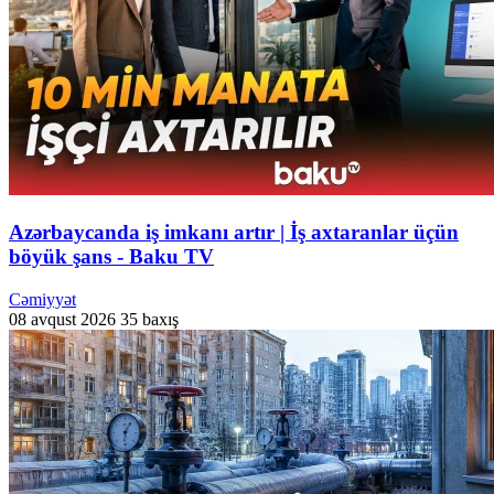
Azərbaycanda iş imkanı artır | İş axtaranlar üçün
böyük şans - Baku TV
Cəmiyyət
08 avqust 2026
35 baxış