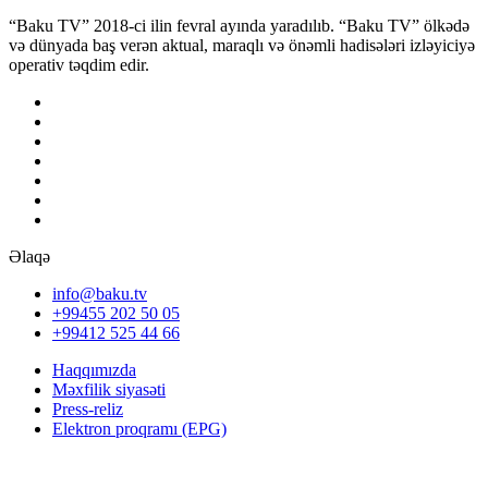
“Baku TV” 2018-ci ilin fevral ayında yaradılıb. “Baku TV” ölkədə
və dünyada baş verən aktual, maraqlı və önəmli hadisələri izləyiciyə
operativ təqdim edir.
Əlaqə
info@baku.tv
+99455 202 50 05
+99412 525 44 66
Haqqımızda
Məxfilik siyasəti
Press-reliz
Elektron proqramı (EPG)