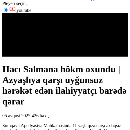
Pleyeri seçin:
youtube
Hacı Salmana hökm oxundu |
Azyaşlıya qarşı uyğunsuz
hərəkət edən ilahiyyatçı barədə
qərar
05 avqust 2025
426 baxış
Sumqayıt Apellyasiya Məhkəməsində 11 yaşlı qıza qarşı əxlaqsız