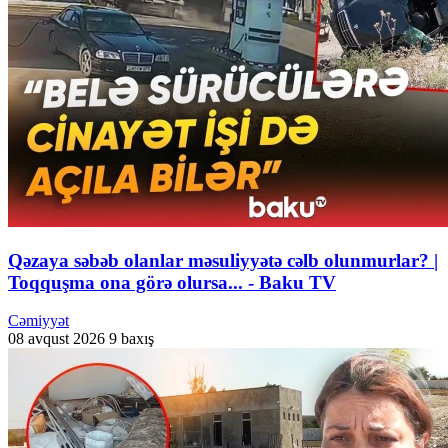
Qəzaya səbəb olanlar məsuliyyətə cəlb olunmurlar? |
Toqquşma ona görə olursa... - Baku TV
Cəmiyyət
08 avqust 2026
9 baxış