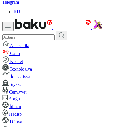
Telegram
RU
Ana səhifə
Canlı
Kəşf et
Texnologiya
İqtisadiyyat
Siyasət
Cəmiyyət
Sorğu
İdman
Hadisə
Dünya