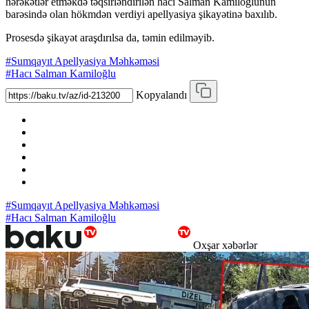
hərəkətlər etməkdə təqsirləndirilən hacı Salman Kamiloğlunun
barəsində olan hökmdən verdiyi apellyasiya şikayətinə baxılıb.
Prosesdə şikayət araşdırılsa da, təmin edilməyib.
#Sumqayıt Apellyasiya Məhkəməsi
#Hacı Salman Kamiloğlu
Kopyalandı
#Sumqayıt Apellyasiya Məhkəməsi
#Hacı Salman Kamiloğlu
Oxşar xəbərlər