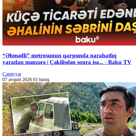
“Əhmədli” metrosunun qarşısında narahatlıq
yaradan mənzərə | Çəkilişdən sonra isə... - Baku TV
Cəmiyyət
07 avqust 2026
61 baxış