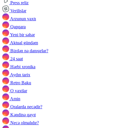
Press reliz
Verilişlər
Arzunun vaxtı
Qapqara
Yeni bir səhər
Aktual gündəm
Bizdən nə danışırlar?
24 saat
Hərbi xronika
Aydın tarix
Retro Baku
O vaxtlar
Amin
Oralarda necədir?
Kəndinə qayıt
Necə olmalıdır?