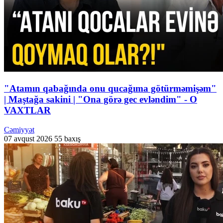
"Atamın qabağında onu qucağıma götürməmişəm"
| Maştağa sakini | "Ona görə gec evləndim" - O
VAXTLAR
Cəmiyyət
07 avqust 2026
55 baxış