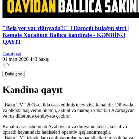
"Belə yer var dünyada?!" | Damcılı bulağın sirri |
Kəmalə Xocalının Ballıca kəndində - KƏNDİNƏ
QAYIT
Cəmiyyət
01 mart 2026
443 baxış
Daha çox
Kəndinə qayıt
“Baku TV” 2018-ci ildə təsis edilmiş televiziya kanalıdır. Dünyada
və ölkədə baş verən önəmli, aktual və maraqlı xəbərləri Azərbaycan
və rus dillərində cəmiyyətə çatdırır.
Kanalın əsas istiqaməti Azəbaycan və dünyanın siyasi, sosial və
iqtisadi həyatındakı hadisələri operativ işıqlandırmaqdır.
“Baku TV” izləyicilərə canlı yayımlar, xəbər süjetləri, müsahibə və