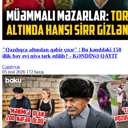
"Qazdıqca altından qəbir çıxır" | Bu kənddəki 150
illik bəy evi niyə tərk edilib? - KƏNDİNƏ QAYIT
Cəmiyyət
05 iyul 2026
172 baxış