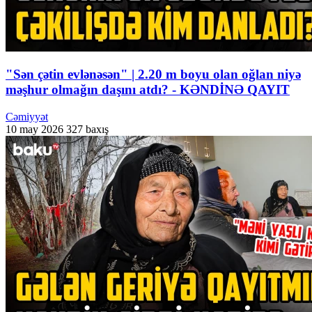
"Sən çətin evlənəsən" | 2.20 m boyu olan oğlan niyə
məşhur olmağın daşını atdı? - KƏNDİNƏ QAYIT
Cəmiyyət
10 may 2026
327 baxış