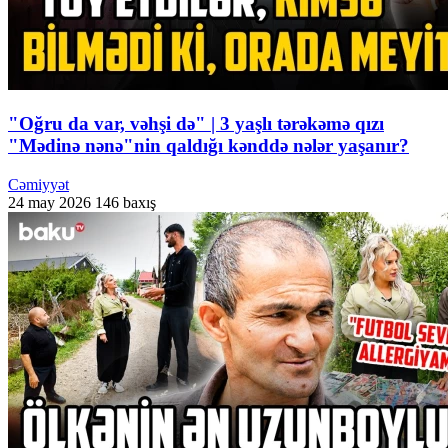
"Oğru da var, vəhşi də" | 3 yaşlı tərəkəmə qızı
"Mədinə nənə"nin qaldığı kənddə nələr yaşanır?
Cəmiyyət
24 may 2026
146 baxış