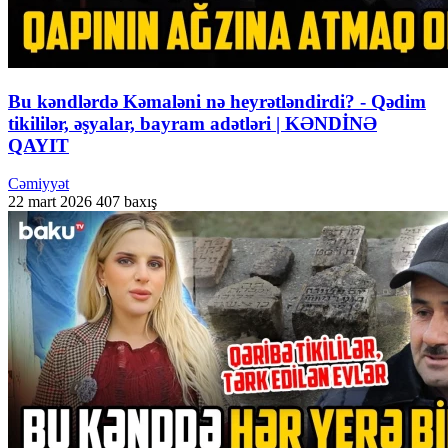
Bu kəndlərdə Kəmaləni nə heyrətləndirdi? - Qədim
tikililər, əşyalar, bayram adətləri | KƏNDİNƏ
QAYIT
Cəmiyyət
22 mart 2026
407 baxış