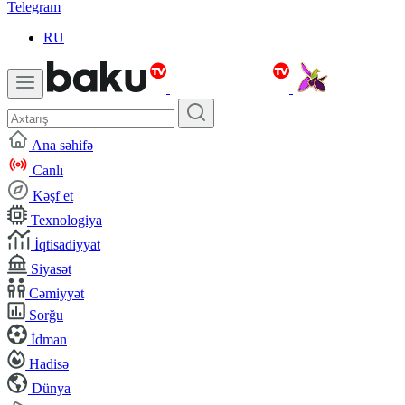
Telegram
RU
Ana səhifə
Canlı
Kəşf et
Texnologiya
İqtisadiyyat
Siyasət
Cəmiyyət
Sorğu
İdman
Hadisə
Dünya