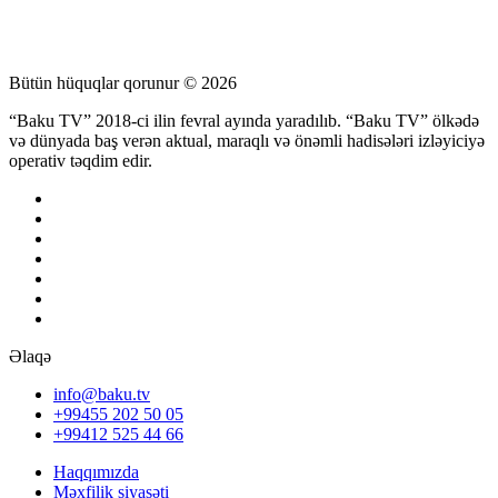
Bütün hüquqlar qorunur © 2026
“Baku TV” 2018-ci ilin fevral ayında yaradılıb. “Baku TV” ölkədə
və dünyada baş verən aktual, maraqlı və önəmli hadisələri izləyiciyə
operativ təqdim edir.
Əlaqə
info@baku.tv
+99455 202 50 05
+99412 525 44 66
Haqqımızda
Məxfilik siyasəti