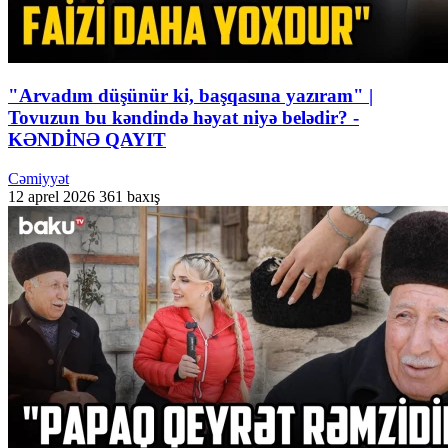
"Arvadım düşünür ki, başqasına yazıram" |
Tovuzun bu kəndində həyat niyə belədir? -
KƏNDİNƏ QAYIT
Cəmiyyət
12 aprel 2026
361 baxış