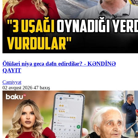
Ölüləri niyə gecə dəfn edirdilər? - KƏNDİNƏ
QAYIT
Cəmiyyət
02 avqust 2026
47 baxış