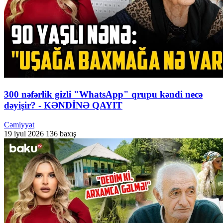
300 nəfərlik gizli "WhatsApp" qrupu kəndi necə
dəyişir? - KƏNDİNƏ QAYIT
Cəmiyyət
19 iyul 2026
136 baxış