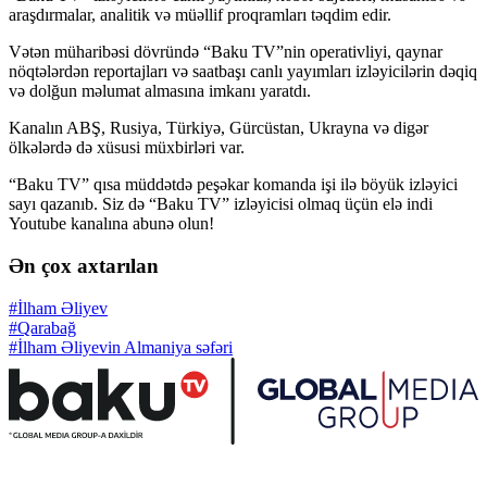
araşdırmalar, analitik və müəllif proqramları təqdim edir.
Vətən müharibəsi dövründə “Baku TV”nin operativliyi, qaynar
nöqtələrdən reportajları və saatbaşı canlı yayımları izləyicilərin dəqiq
və dolğun məlumat almasına imkanı yaratdı.
Kanalın ABŞ, Rusiya, Türkiyə, Gürcüstan, Ukrayna və digər
ölkələrdə də xüsusi müxbirləri var.
“Baku TV” qısa müddətdə peşəkar komanda işi ilə böyük izləyici
sayı qazanıb. Siz də “Baku TV” izləyicisi olmaq üçün elə indi
Youtube kanalına abunə olun!
Ən çox axtarılan
#İlham Əliyev
#Qarabağ
#İlham Əliyevin Almaniya səfəri