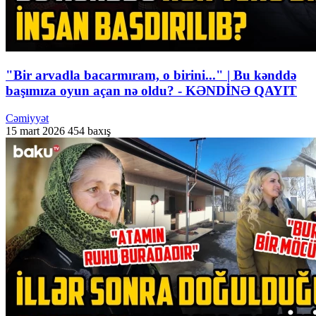
"Bir arvadla bacarmıram, o birini..." | Bu kənddə
başımıza oyun açan nə oldu? - KƏNDİNƏ QAYIT
Cəmiyyət
15 mart 2026
454 baxış