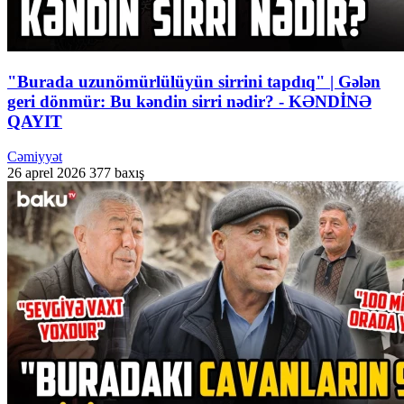
"Burada uzunömürlülüyün sirrini tapdıq" | Gələn
geri dönmür: Bu kəndin sirri nədir? - KƏNDİNƏ
QAYIT
Cəmiyyət
26 aprel 2026
377 baxış