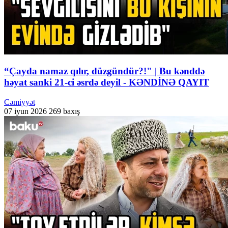
“Çayda namaz qılır, düzgündür?!" | Bu kənddə
həyat sanki 21-ci əsrdə deyil - KƏNDİNƏ QAYIT
Cəmiyyət
07 iyun 2026
269 baxış