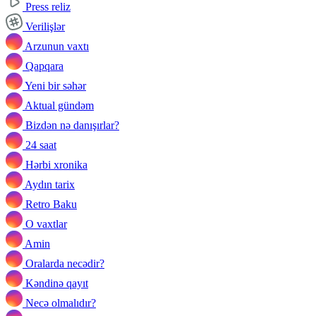
Press reliz
Verilişlər
Arzunun vaxtı
Qapqara
Yeni bir səhər
Aktual gündəm
Bizdən nə danışırlar?
24 saat
Hərbi xronika
Aydın tarix
Retro Baku
O vaxtlar
Amin
Oralarda necədir?
Kəndinə qayıt
Necə olmalıdır?