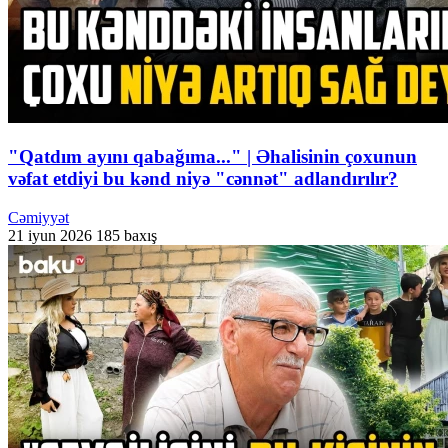
"Qatdım ayını qabağıma..." | Əhalisinin çoxunun
vəfat etdiyi bu kənd niyə "cənnət" adlandırılır?
Cəmiyyət
21 iyun 2026
185 baxış