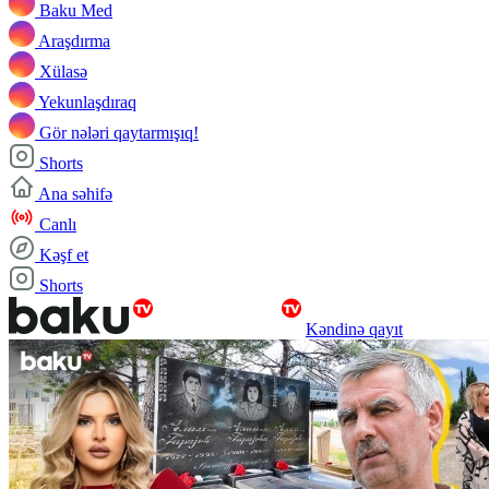
Baku Med
Araşdırma
Xülasə
Yekunlaşdıraq
Gör nələri qaytarmışıq!
Shorts
Ana səhifə
Canlı
Kəşf et
Shorts
Kəndinə qayıt