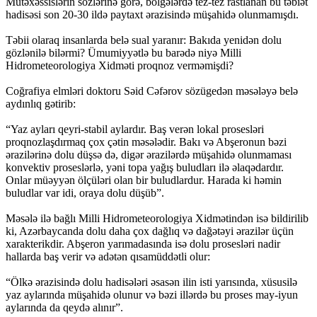
Mütəxəssislərin sözlərinə görə, bölgələrdə tez-tez rastlanan bu təbiət
hadisəsi son 20-30 ildə paytaxt ərazisində müşahidə olunmamışdı.
Təbii olaraq insanlarda belə sual yaranır: Bakıda yenidən dolu
gözlənilə bilərmi? Ümumiyyətlə bu barədə niyə Milli
Hidrometeorologiya Xidməti proqnoz verməmişdi?
Coğrafiya elmləri doktoru Səid Cəfərov sözügedən məsələyə belə
aydınlıq gətirib:
“Yaz ayları qeyri-stabil aylardır. Baş verən lokal prosesləri
proqnozlaşdırmaq çox çətin məsələdir. Bakı və Abşeronun bəzi
ərazilərinə dolu düşsə də, digər ərazilərdə müşahidə olunmaması
konvektiv proseslərlə, yəni topa yağış buludları ilə əlaqədardır.
Onlar müəyyən ölçüləri olan bir buludlardur. Harada ki həmin
buludlar var idi, oraya dolu düşüb”.
Məsələ ilə bağlı Milli Hidrometeorologiya Xidmətindən isə bildirilib
ki, Azərbaycanda dolu daha çox dağlıq və dağətəyi ərazilər üçün
xarakterikdir. Abşeron yarımadasında isə dolu prosesləri nadir
hallarda baş verir və adətən qısamüddətli olur:
“Ölkə ərazisində dolu hadisələri əsasən ilin isti yarısında, xüsusilə
yaz aylarında müşahidə olunur və bəzi illərdə bu proses may-iyun
aylarında da qeydə alınır”.