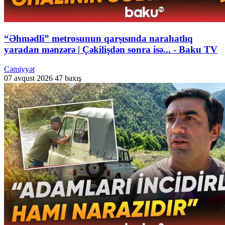
“Əhmədli” metrosunun qarşısında narahatlıq
yaradan mənzərə | Çəkilişdən sonra isə... - Baku TV
Cəmiyyət
07 avqust 2026
47 baxış