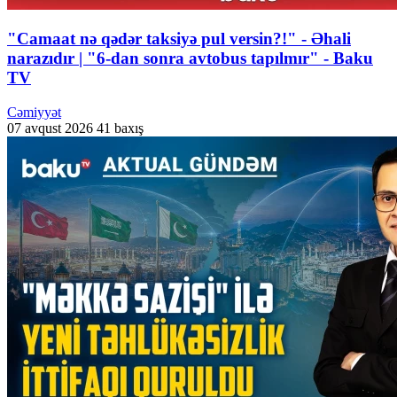
"Camaat nə qədər taksiyə pul versin?!" - Əhali
narazıdır | "6-dan sonra avtobus tapılmır" - Baku
TV
Cəmiyyət
07 avqust 2026
41 baxış