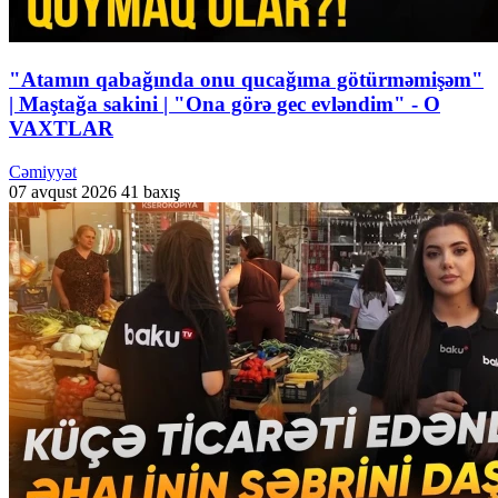
"Atamın qabağında onu qucağıma götürməmişəm"
| Maştağa sakini | "Ona görə gec evləndim" - O
VAXTLAR
Cəmiyyət
07 avqust 2026
41 baxış