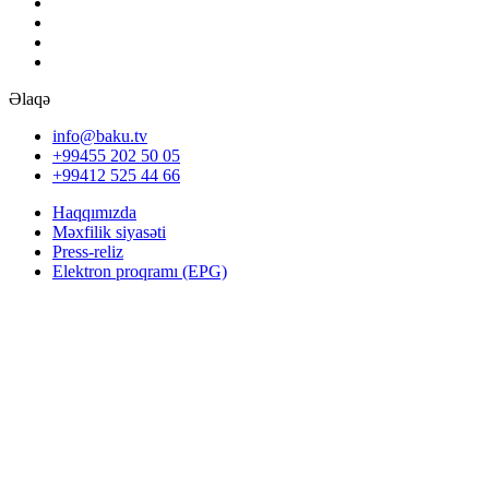
Əlaqə
info@baku.tv
+99455 202 50 05
+99412 525 44 66
Haqqımızda
Məxfilik siyasəti
Press-reliz
Elektron proqramı (EPG)