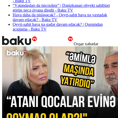
- Baku TV
“Vətəndaşları da tıncıxdırır” | Dənizkənarı obyekt sahibləri
görün necə ziyana düşdü - Baku TV
Hava daha da pisləşəcək? - Qeyri-sabit hava nə vaxtadək
davam edəcək? - Baku TV
Qeyri-sabit hava nə qədər davam edəcək? | Qurumdan
açıqlama - Baku TV
Oxşar xəbərlər