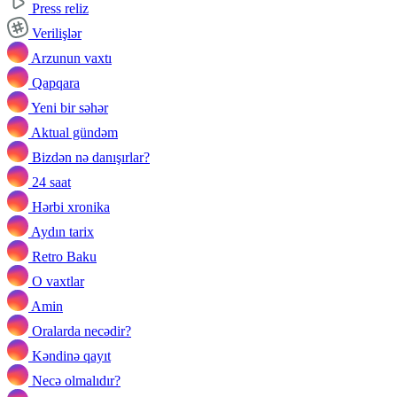
Press reliz
Verilişlər
Arzunun vaxtı
Qapqara
Yeni bir səhər
Aktual gündəm
Bizdən nə danışırlar?
24 saat
Hərbi xronika
Aydın tarix
Retro Baku
O vaxtlar
Amin
Oralarda necədir?
Kəndinə qayıt
Necə olmalıdır?