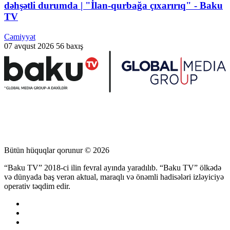
dəhşətli durumda | "İlan-qurbağa çıxarırıq" - Baku
TV
Cəmiyyət
07 avqust 2026
56 baxış
Bütün hüquqlar qorunur © 2026
“Baku TV” 2018-ci ilin fevral ayında yaradılıb. “Baku TV” ölkədə
və dünyada baş verən aktual, maraqlı və önəmli hadisələri izləyiciyə
operativ təqdim edir.