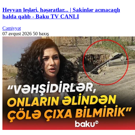
Heyvan leşləri, həşəratlar... | Sakinlər acınacaqlı
halda qalıb - Baku TV CANLI
Cəmiyyət
07 avqust 2026
50 baxış