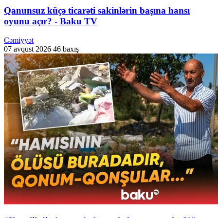
Qanunsuz küçə ticarəti sakinlərin başına hansı
oyunu açır? - Baku TV
Cəmiyyət
07 avqust 2026
46 baxış