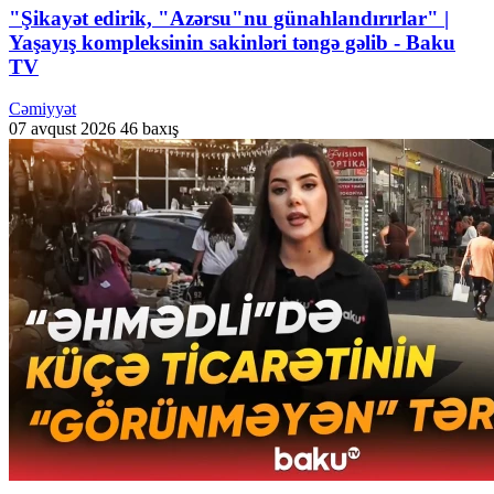
"Şikayət edirik, "Azərsu"nu günahlandırırlar" |
Yaşayış kompleksinin sakinləri təngə gəlib - Baku
TV
Cəmiyyət
07 avqust 2026
46 baxış