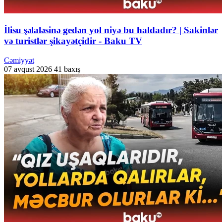
İlisu şəlaləsinə gedən yol niyə bu haldadır? | Sakinlər
və turistlər şikayətçidir - Baku TV
Cəmiyyət
07 avqust 2026
41 baxış