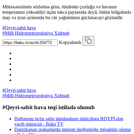
Mütəxəssislərin sözlərinə görə, rütubətin çoxluğu və havanın
temperaturu yüksəldiyi üçün təkcə paytaxtda deyil, bütün bölgələrdə
may və iyun aylarında bu cür yağıntıların güclənəcəyi gözlənilir.
#Qeyri-sabit hava
#Milli Hidrometeorologiya Xidməti
Kopyalandı
#Qeyri-sabit hava
#Milli Hidrometeorologiya Xidməti
#Qeyri-sabit hava teqi istifadə olunub
Həftəsonu üçün səfər planlaşdıran sürücülərə BDYPİ-dən
vacib müraciət - Baku TV
Dənizkənarı məkanlarda müştəri durğunluğu müşahidə olunur