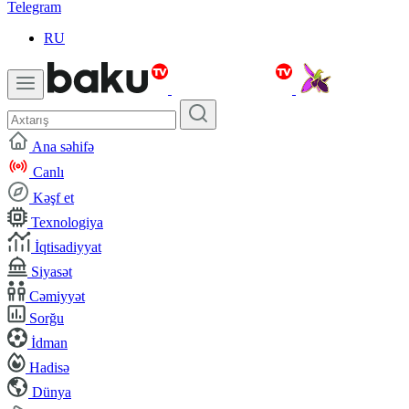
Telegram
RU
Ana səhifə
Canlı
Kəşf et
Texnologiya
İqtisadiyyat
Siyasət
Cəmiyyət
Sorğu
İdman
Hadisə
Dünya