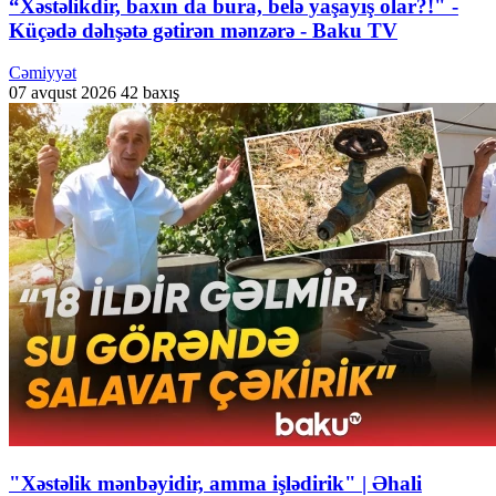
“Xəstəlikdir, baxın da bura, belə yaşayış olar?!" -
Küçədə dəhşətə gətirən mənzərə - Baku TV
Cəmiyyət
07 avqust 2026
42 baxış
"Xəstəlik mənbəyidir, amma işlədirik" | Əhali