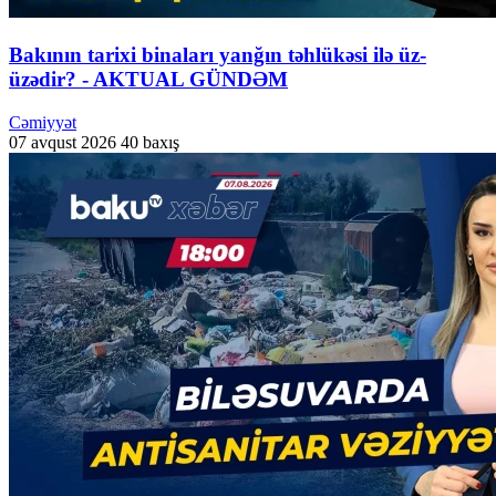
Bakının tarixi binaları yanğın təhlükəsi ilə üz-
üzədir? - AKTUAL GÜNDƏM
Cəmiyyət
07 avqust 2026
40 baxış