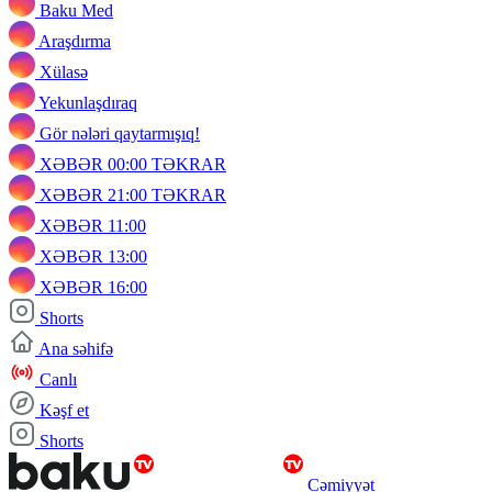
Baku Med
Araşdırma
Xülasə
Yekunlaşdıraq
Gör nələri qaytarmışıq!
XƏBƏR 00:00 TƏKRAR
XƏBƏR 21:00 TƏKRAR
XƏBƏR 11:00
XƏBƏR 13:00
XƏBƏR 16:00
Shorts
Ana səhifə
Canlı
Kəşf et
Shorts
Cəmiyyət