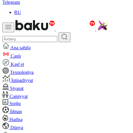
Telegram
RU
Ana səhifə
Canlı
Kəşf et
Texnologiya
İqtisadiyyat
Siyasət
Cəmiyyət
Sorğu
İdman
Hadisə
Dünya