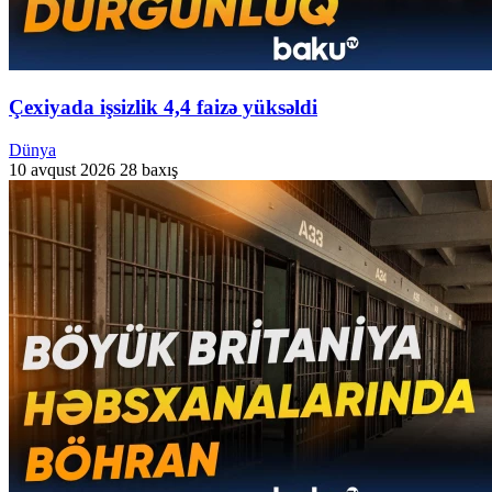
Çexiyada işsizlik 4,4 faizə yüksəldi
Dünya
10 avqust 2026
28 baxış