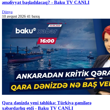
əməliyyat başladılacaq? - Baku TV CANLI
Dünya
10 avqust 2026
41 baxış
Qara dənizdə yeni təhlükə: Türkiyə gəmilərə
xəbərdarlıq etdi - Baku TV CANLI