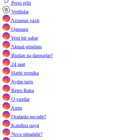
Press reliz
Verilişlər
Arzunun vaxtı
Qapqara
Yeni bir səhər
Aktual gündəm
Bizdən nə danışırlar?
24 saat
Hərbi xronika
Aydın tarix
Retro Baku
O vaxtlar
Amin
Oralarda necədir?
Kəndinə qayıt
Necə olmalıdır?