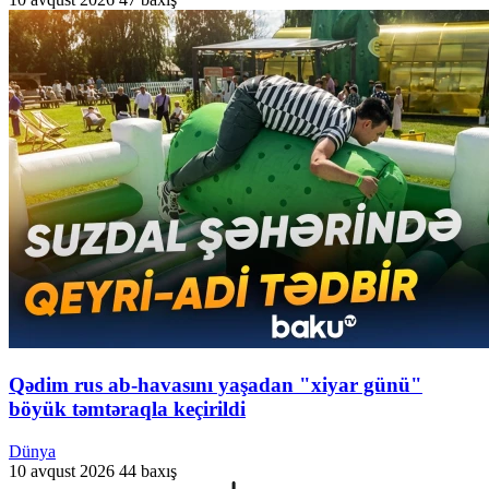
Qədim rus ab-havasını yaşadan "xiyar günü"
böyük təmtəraqla keçirildi
Dünya
10 avqust 2026
44 baxış