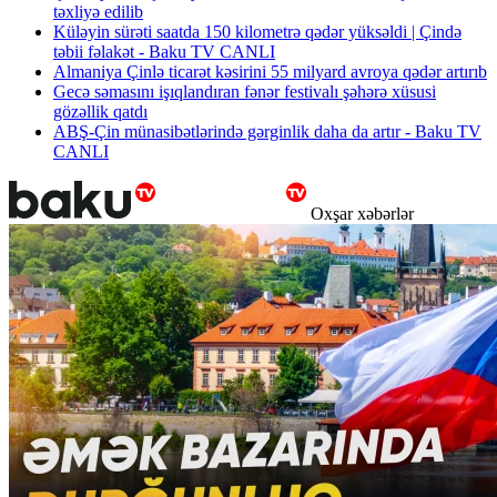
təxliyə edilib
Küləyin sürəti saatda 150 kilometrə qədər yüksəldi | Çində
təbii fəlakət - Baku TV CANLI
Almaniya Çinlə ticarət kəsirini 55 milyard avroya qədər artırıb
Gecə səmasını işıqlandıran fənər festivalı şəhərə xüsusi
gözəllik qatdı
ABŞ-Çin münasibətlərində gərginlik daha da artır - Baku TV
CANLI
Oxşar xəbərlər