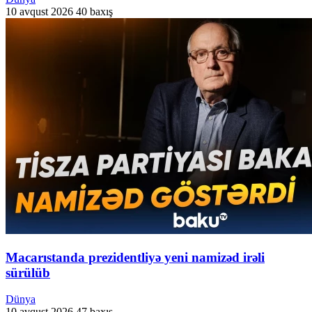
10 avqust 2026
40 baxış
Macarıstanda prezidentliyə yeni namizəd irəli
sürülüb
Dünya
10 avqust 2026
47 baxış