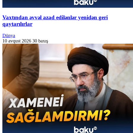
Vaxtından əvvəl azad edilənlər yenidən geri
qaytarılırlar
Dünya
10 avqust 2026
30 baxış