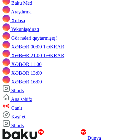
Baku Med
Araşdırma
Xülasə
Yekunlaşdıraq
Gör nələri qaytarmışıq!
XƏBƏR 00:00 TƏKRAR
XƏBƏR 21:00 TƏKRAR
XƏBƏR 11:00
XƏBƏR 13:00
XƏBƏR 16:00
Shorts
Ana səhifə
Canlı
Kəşf et
Shorts
Dünya