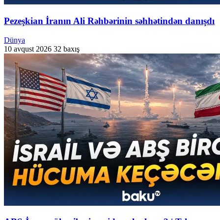
Pezeşkian İranın Ali Rəhbərinin səhhətindən danışdı
Dünya
10 avqust 2026
32 baxış