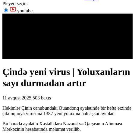
Pleyeri seçin:
youtube
Çində yeni virus | Yoluxanların
sayı durmadan artır
11 avqust 2025
503 baxış
Həkimlər Çinin cənubundakı Quandonq əyalətində bir həftə ərzində
çikunqunya virusuna 1387 yeni yoluxma halı aşkarlayıblar.
Bu barədə əyalətin Xəstəliklərə Nəzarət və Qarşısının Alınması
Mərkəzinin hesabatında məlumat verillib.