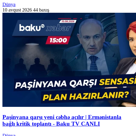
Dünya
10 avqust 2026
44 baxış
Paşinyana qarşı yeni cəbhə açılır | Ermənistanla
bağlı kritik toplantı - Baku TV CANLI
Dünya