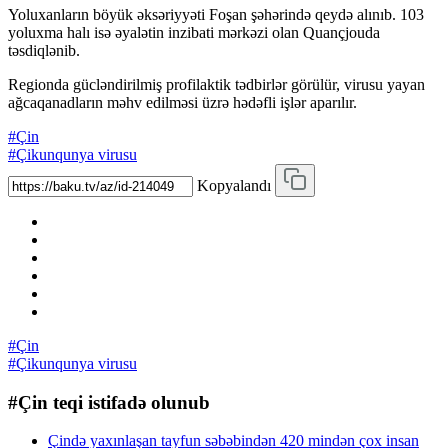
Yoluxanların böyük əksəriyyəti Foşan şəhərində qeydə alınıb. 103
yoluxma halı isə əyalətin inzibati mərkəzi olan Quançjouda
təsdiqlənib.
Regionda gücləndirilmiş profilaktik tədbirlər görülür, virusu yayan
ağcaqanadların məhv edilməsi üzrə hədəfli işlər aparılır.
#Çin
#Çikunqunya virusu
Kopyalandı
#Çin
#Çikunqunya virusu
#Çin teqi istifadə olunub
Çində yaxınlaşan tayfun səbəbindən 420 mindən çox insan