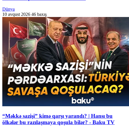
Dünya
10 avqust 2026
46 baxış
“Məkkə sazişi” kimə qarşı yarandı? | Hansı bu
ölkələr bu razılaşmaya qoşula bilər? - Baku TV