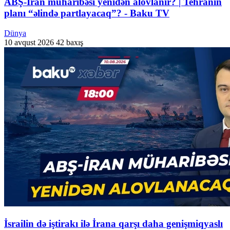
ABŞ-İran müharibəsi yenidən alovlanır? | Tehranın
planı “əlində partlayacaq”? - Baku TV
Dünya
10 avqust 2026
42 baxış
İsrailin də iştirakı ilə İrana qarşı daha genişmiqyaslı