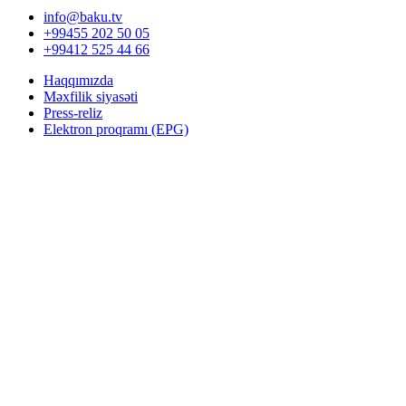
info@baku.tv
+99455 202 50 05
+99412 525 44 66
Haqqımızda
Məxfilik siyasəti
Press-reliz
Elektron proqramı (EPG)