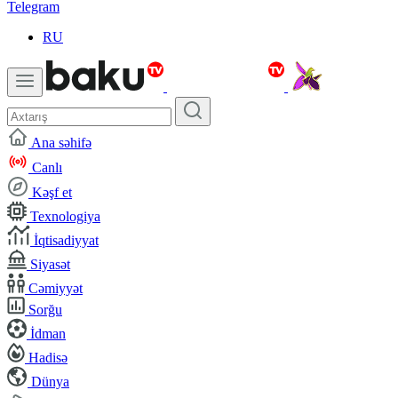
Telegram
RU
Ana səhifə
Canlı
Kəşf et
Texnologiya
İqtisadiyyat
Siyasət
Cəmiyyət
Sorğu
İdman
Hadisə
Dünya