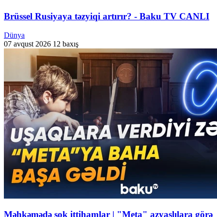
Brüssel Rusiyaya təzyiqi artırır? - Baku TV CANLI
Dünya
07 avqust 2026
12 baxış
Məhkəmədə şok ittihamlar | "Meta" azyaşlılara görə