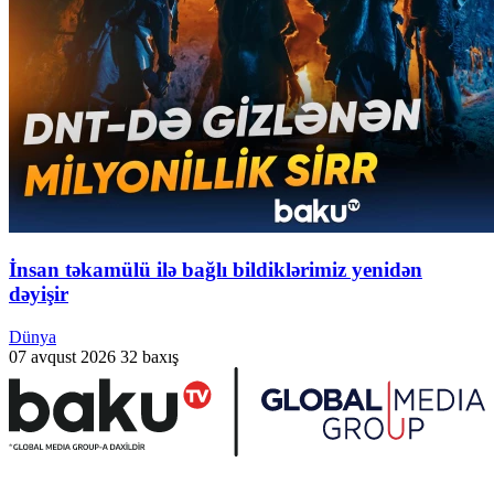
İnsan təkamülü ilə bağlı bildiklərimiz yenidən
dəyişir
Dünya
07 avqust 2026
32 baxış