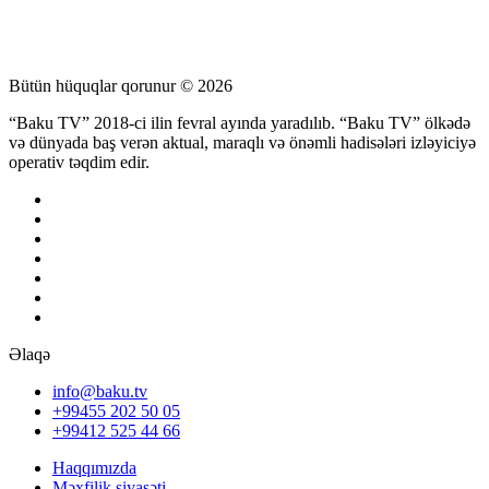
Bütün hüquqlar qorunur © 2026
“Baku TV” 2018-ci ilin fevral ayında yaradılıb. “Baku TV” ölkədə
və dünyada baş verən aktual, maraqlı və önəmli hadisələri izləyiciyə
operativ təqdim edir.
Əlaqə
info@baku.tv
+99455 202 50 05
+99412 525 44 66
Haqqımızda
Məxfilik siyasəti