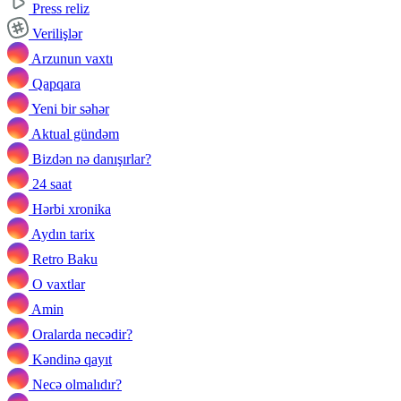
Press reliz
Verilişlər
Arzunun vaxtı
Qapqara
Yeni bir səhər
Aktual gündəm
Bizdən nə danışırlar?
24 saat
Hərbi xronika
Aydın tarix
Retro Baku
O vaxtlar
Amin
Oralarda necədir?
Kəndinə qayıt
Necə olmalıdır?