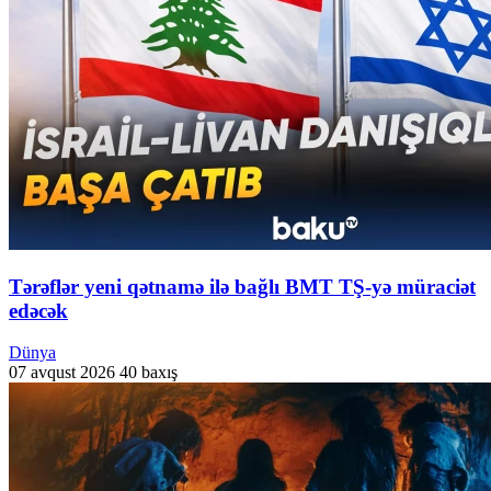
Tərəflər yeni qətnamə ilə bağlı BMT TŞ-yə müraciət
edəcək
Dünya
07 avqust 2026
40 baxış