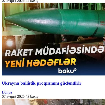
07 avqust 2026
44 baxış
Ukrayna ballistik proqramını gücləndirir
Dünya
07 avqust 2026
43 baxış