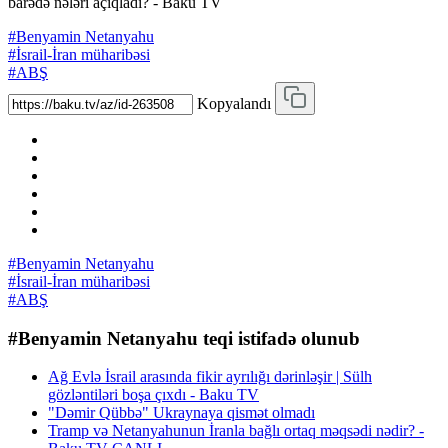
barədə nələri açıqladı? - Baku TV
#Benyamin Netanyahu
#İsrail-İran müharibəsi
#ABŞ
Kopyalandı
#Benyamin Netanyahu
#İsrail-İran müharibəsi
#ABŞ
#Benyamin Netanyahu teqi istifadə olunub
Ağ Evlə İsrail arasında fikir ayrılığı dərinləşir | Sülh
gözləntiləri boşa çıxdı - Baku TV
"Dəmir Qübbə" Ukraynaya qismət olmadı
Tramp və Netanyahunun İranla bağlı ortaq məqsədi nədir? -