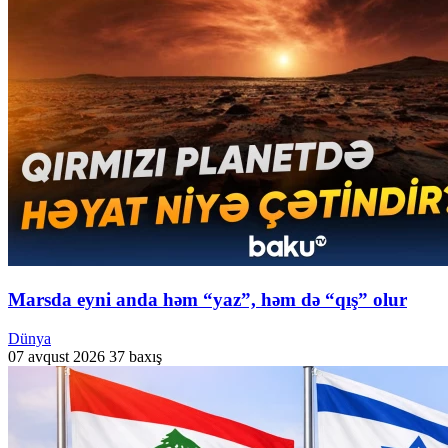
Marsda eyni anda həm “yaz”, həm də “qış” olur
Dünya
07 avqust 2026
37 baxış