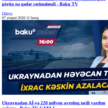
görün nə qədər cərimələndi - Baku TV
Dünya
07 avqust 2026
11 baxış
Ukraynadan Aİ-yə 220 milyon avroluq təcili yardım