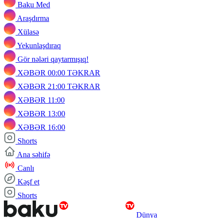
Baku Med
Araşdırma
Xülasə
Yekunlaşdıraq
Gör nələri qaytarmışıq!
XƏBƏR 00:00 TƏKRAR
XƏBƏR 21:00 TƏKRAR
XƏBƏR 11:00
XƏBƏR 13:00
XƏBƏR 16:00
Shorts
Ana səhifə
Canlı
Kəşf et
Shorts
Dünya