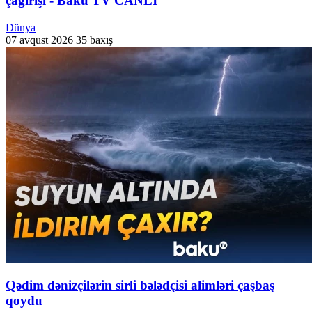
çağırışı - Baku TV CANLI
Dünya
07 avqust 2026
35 baxış
Qədim dənizçilərin sirli bələdçisi alimləri çaşbaş
qoydu