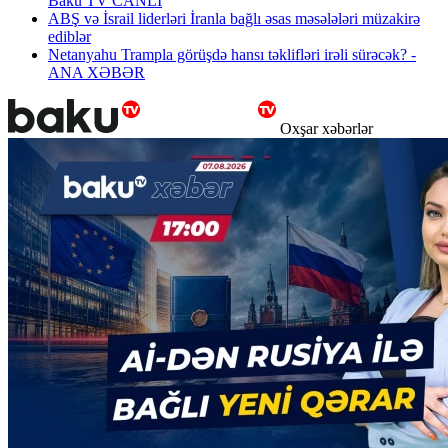
Baku TV CANLI
ABŞ və İsrail liderləri İranla bağlı əsas məsələləri müzakirə
ediblər
Netanyahu Trampla görüşdə hansı təklifləri irəli sürəcək? -
ANA XƏBƏR
Oxşar xəbərlər