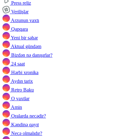
Press reliz
Verilişlər
Arzunun vaxtı
Qapqara
Yeni bir səhər
Aktual gündəm
Bizdən nə danışırlar?
24 saat
Hərbi xronika
Aydın tarix
Retro Baku
O vaxtlar
Amin
Oralarda necədir?
Kəndinə qayıt
Necə olmalıdır?