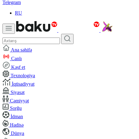
Telegram
RU
Ana səhifə
Canlı
Kəşf et
Texnologiya
İqtisadiyyat
Siyasət
Cəmiyyət
Sorğu
İdman
Hadisə
Dünya