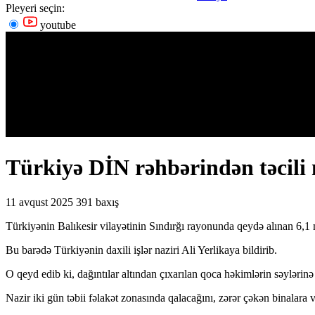
Pleyeri seçin:
youtube
Türkiyə DİN rəhbərindən təcili 
11 avqust 2025
391 baxış
Türkiyənin Balıkesir vilayətinin Sındırğı rayonunda qeydə alınan 6,1 m
Bu barədə Türkiyənin daxili işlər naziri Ali Yerlikaya bildirib.
O qeyd edib ki, dağıntılar altından çıxarılan qoca həkimlərin səylərinə
Nazir iki gün təbii fəlakət zonasında qalacağını, zərər çəkən binalara