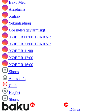
Baku Med
Araşdırma
Xülasə
Yekunlaşdıraq
Gör nələri qaytarmışıq!
XƏBƏR 00:00 TƏKRAR
XƏBƏR 21:00 TƏKRAR
XƏBƏR 11:00
XƏBƏR 13:00
XƏBƏR 16:00
Shorts
Ana səhifə
Canlı
Kəşf et
Shorts
Dünya