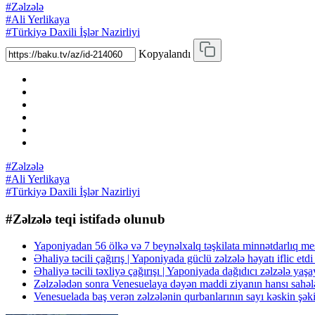
#Zəlzələ
#Ali Yerlikaya
#Türkiyə Daxili İşlər Nazirliyi
Kopyalandı
#Zəlzələ
#Ali Yerlikaya
#Türkiyə Daxili İşlər Nazirliyi
#Zəlzələ teqi istifadə olunub
Yaponiyadan 56 ölkə və 7 beynəlxalq təşkilata minnətdarlıq me
Əhaliyə təcili çağırış | Yaponiyada güclü zəlzələ həyatı iflic et
Əhaliyə təcili təxliyə çağırışı | Yaponiyada dağıdıcı zəlzələ ya
Zəlzələdən sonra Venesuelaya dəyən maddi ziyanın hansı sahələ
Venesuelada baş verən zəlzələnin qurbanlarının sayı kəskin şək