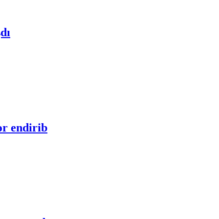
dı
ər endirib