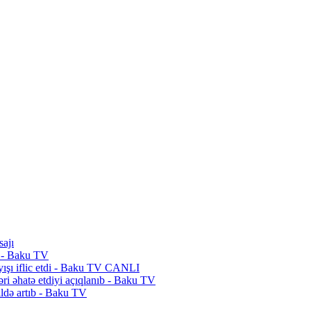
sajı
di - Baku TV
şayışı iflic etdi - Baku TV CANLI
ri əhatə etdiyi açıqlanıb - Baku TV
ildə artıb - Baku TV