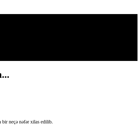
...
bir neçə nəfər xilas edilib.