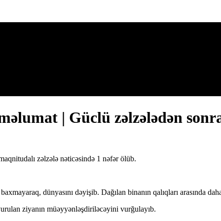
məlumat | Güclü zəlzələdən sonra
aqnitudalı zəlzələ nəticəsində 1 nəfər ölüb.
 baxmayaraq, dünyasını dəyişib. Dağılan binanın qalıqları arasında daha 
 vurulan ziyanın müəyyənləşdiriləcəyini vurğulayıb.