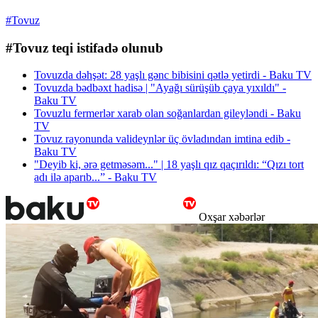
#Tovuz
#Tovuz teqi istifadə olunub
Tovuzda dəhşət: 28 yaşlı gənc bibisini qətlə yetirdi - Baku TV
Tovuzda bədbəxt hadisə | "Ayağı sürüşüb çaya yıxıldı" -
Baku TV
Tovuzlu fermerlər xarab olan soğanlardan gileyləndi - Baku
TV
Tovuz rayonunda valideynlər üç övladından imtina edib -
Baku TV
"Deyib ki, ərə getməsəm..." | 18 yaşlı qız qaçırıldı: “Qızı tort
adı ilə aparıb...” - Baku TV
Oxşar xəbərlər