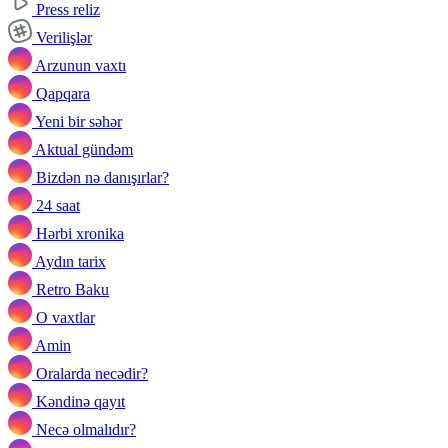
Press reliz
Verilişlər
Arzunun vaxtı
Qapqara
Yeni bir səhər
Aktual gündəm
Bizdən nə danışırlar?
24 saat
Hərbi xronika
Aydın tarix
Retro Baku
O vaxtlar
Amin
Oralarda necədir?
Kəndinə qayıt
Necə olmalıdır?