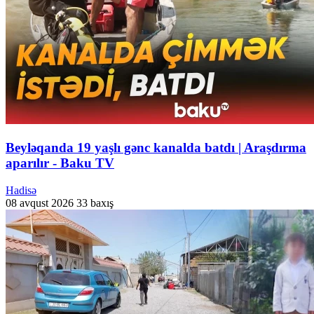
Beyləqanda 19 yaşlı gənc kanalda batdı | Araşdırma
aparılır - Baku TV
Hadisə
08 avqust 2026
33 baxış