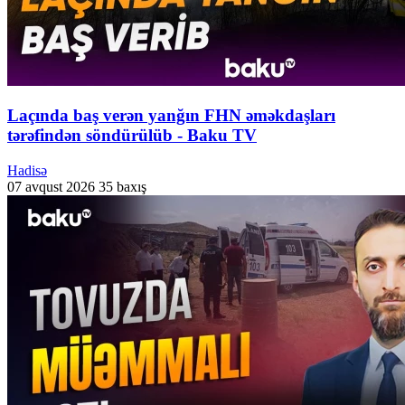
Laçında baş verən yanğın FHN əməkdaşları
tərəfindən söndürülüb - Baku TV
Hadisə
07 avqust 2026
35 baxış