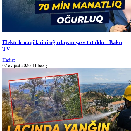
Elektrik naqillərini oğurlayan şəxs tutuldu - Baku
TV
Hadisə
07 avqust 2026
31 baxış