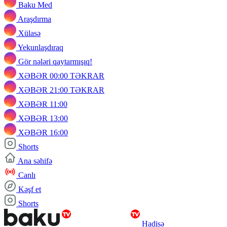
Baku Med
Araşdırma
Xülasə
Yekunlaşdıraq
Gör nələri qaytarmışıq!
XƏBƏR 00:00 TƏKRAR
XƏBƏR 21:00 TƏKRAR
XƏBƏR 11:00
XƏBƏR 13:00
XƏBƏR 16:00
Shorts
Ana səhifə
Canlı
Kəşf et
Shorts
Hadisə