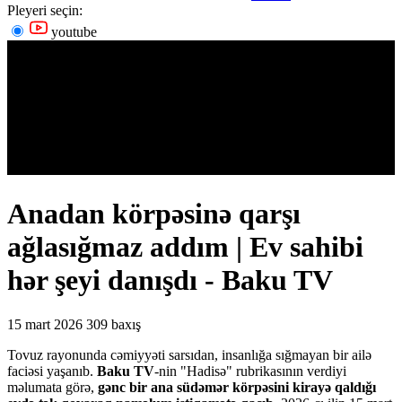
Pleyeri seçin:
youtube
Anadan körpəsinə qarşı
ağlasığmaz addım | Ev sahibi
hər şeyi danışdı - Baku TV
15 mart 2026
309 baxış
Tovuz rayonunda cəmiyyəti sarsıdan, insanlığa sığmayan bir ailə
faciəsi yaşanıb.
Baku TV
-nin "Hadisə" rubrikasının verdiyi
məlumata görə,
gənc bir ana südəmər körpəsini kirayə qaldığı