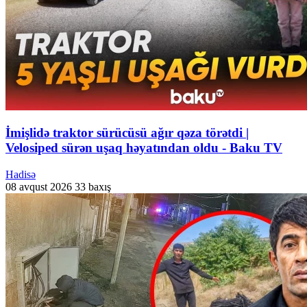
İmişlidə traktor sürücüsü ağır qəza törətdi |
Velosiped sürən uşaq həyatından oldu - Baku TV
Hadisə
08 avqust 2026
33 baxış