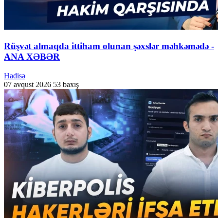
Rüşvət almaqda ittiham olunan şəxslər məhkəmədə -
ANA XƏBƏR
Hadisə
07 avqust 2026
53 baxış