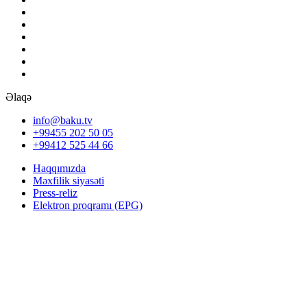
Əlaqə
info@baku.tv
+99455 202 50 05
+99412 525 44 66
Haqqımızda
Məxfilik siyasəti
Press-reliz
Elektron proqramı (EPG)