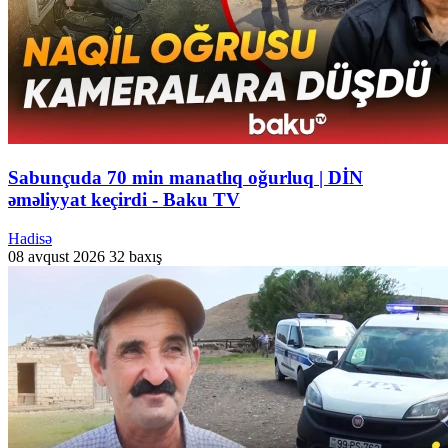
Sabunçuda 70 min manatlıq oğurluq | DİN
əməliyyat keçirdi - Baku TV
Hadisə
08 avqust 2026
32 baxış