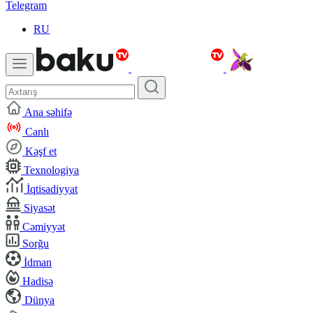
Telegram
RU
Ana səhifə
Canlı
Kəşf et
Texnologiya
İqtisadiyyat
Siyasət
Cəmiyyət
Sorğu
İdman
Hadisə
Dünya