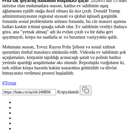
evdə tək qoyaraq naməlum istiqamətə qaçıb
. 2026-cı ilin 15 mart
tarixinə olan məlumatlara əsasən, hadisə ev sahibinin uşaq
ağlamasını eşidib otağa daxil olması ilə üzə çıxıb. Donald Tramp
administrasiyasının regional siyasəti və qlobal iqtisadi gərginlik
fonunda sosial problemlərin artması fonunda, bu cür mənəvi aşınma
halları kəskin ictimai qınağa səbəb olur. Ev sahibinin verdiyi ifadəyə
görə, ana "yemək almaq" adı ilə evdən çıxıb və bir daha geri
qayıtmayıb, körpə isə saatlarla ac və baxımsız vəziyyətdə qalıb.
Məlumata əsasən, Tovuz Rayon Polis Şöbəsi və sosial xidmət
qurumları dərhal məsələyə müdaxilə edib. Videoda ev sahibinin şok
açıqlamaları, körpənin tapıldığı acınacaqlı şərait və polisin hadisə
yerində apardığı araşdırmalar əks olunub. Reportajda vurğulanır ki,
tərk edilən körpə hazırda həkim nəzarətinə götürülüb və dövlət
himayəsinə verilməsi prosesi başladılıb.
#Tovuz
Kopyalandı