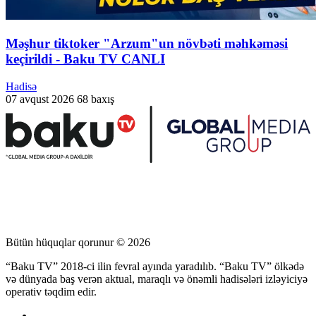
Məşhur tiktoker "Arzum"un növbəti məhkəməsi
keçirildi - Baku TV CANLI
Hadisə
07 avqust 2026
68 baxış
Bütün hüquqlar qorunur © 2026
“Baku TV” 2018-ci ilin fevral ayında yaradılıb. “Baku TV” ölkədə
və dünyada baş verən aktual, maraqlı və önəmli hadisələri izləyiciyə
operativ təqdim edir.