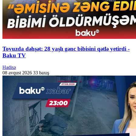
Tovuzda dəhşət: 28 yaşlı gənc bibisini qətlə yetirdi -
Baku TV
Hadisə
08 avqust 2026
33 baxış