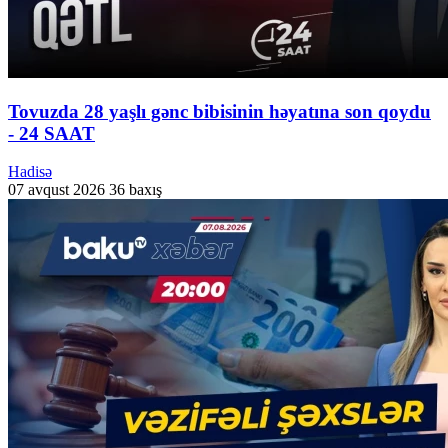
Tovuzda 28 yaşlı gənc bibisinin həyatına son qoydu
- 24 SAAT
Hadisə
07 avqust 2026
36 baxış