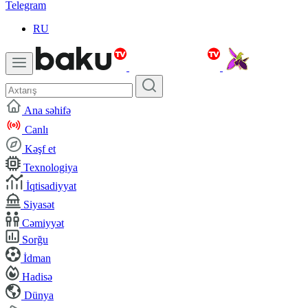
Telegram
RU
Ana səhifə
Canlı
Kəşf et
Texnologiya
İqtisadiyyat
Siyasət
Cəmiyyət
Sorğu
İdman
Hadisə
Dünya