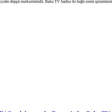
yyətin diqqət mərkəzindədir.
Baku TV hadisə ilə bağlı rəsmi qurumların a