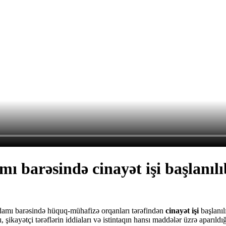
ı barəsində cinayət işi başlanılı
 adamı barəsində hüquq-mühafizə orqanları tərəfindən
cinayət işi
başlanıl
ı,
şikayətçi tərəflərin iddiaları və istintaqın hansı maddələr üzrə aparıldığ