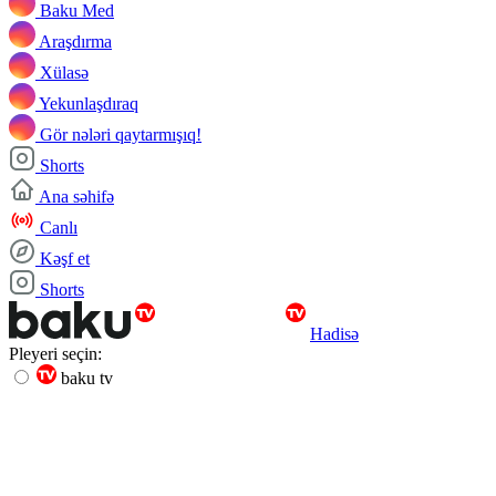
Baku Med
Araşdırma
Xülasə
Yekunlaşdıraq
Gör nələri qaytarmışıq!
Shorts
Ana səhifə
Canlı
Kəşf et
Shorts
Hadisə
Pleyeri seçin:
baku tv