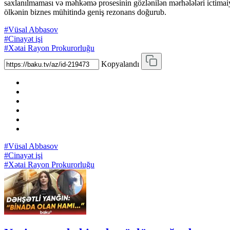
saxlanılmaması və məhkəmə prosesinin gözlənilən mərhələləri ictimai
ölkənin biznes mühitində geniş rezonans doğurub.
#Vüsal Abbasov
#Cinayət işi
#Xətai Rayon Prokurorluğu
Kopyalandı
#Vüsal Abbasov
#Cinayət işi
#Xətai Rayon Prokurorluğu