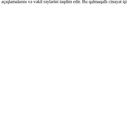
çıqlamalarını və vəkil rəylərini təqdim edir.
Bu qalmaqallı cinayət işi