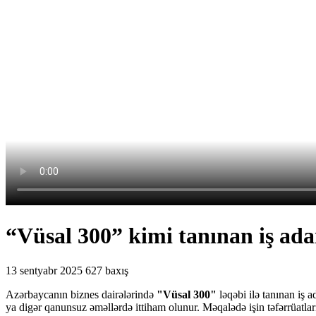
“Vüsal 300” kimi tanınan iş adam
13 sentyabr 2025
627 baxış
Azərbaycanın biznes dairələrində
"Vüsal 300"
ləqəbi ilə tanınan iş
ya digər qanunsuz əməllərdə ittiham olunur.
Məqalədə işin təfərrüatlar