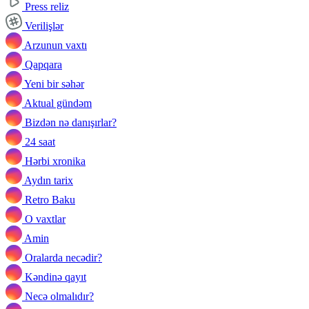
Press reliz
Verilişlər
Arzunun vaxtı
Qapqara
Yeni bir səhər
Aktual gündəm
Bizdən nə danışırlar?
24 saat
Hərbi xronika
Aydın tarix
Retro Baku
O vaxtlar
Amin
Oralarda necədir?
Kəndinə qayıt
Necə olmalıdır?