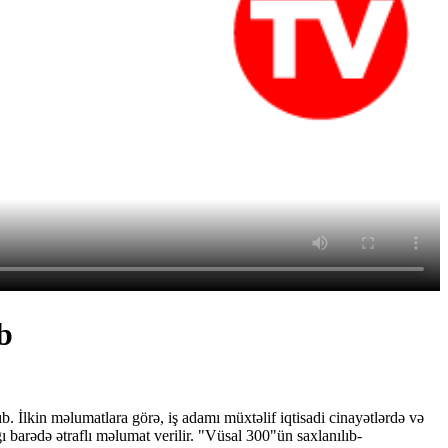
b
ıb.
İlkin məlumatlara görə,
iş adamı müxtəlif iqtisadi cinayətlərdə və
ı barədə ətraflı məlumat verilir.
"Vüsal 300"ün saxlanılıb-