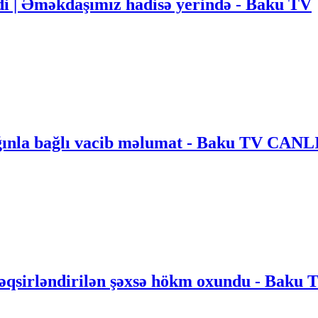
i | Əməkdaşımız hadisə yerində - Baku TV
ğınla bağlı vacib məlumat - Baku TV CANL
təqsirləndirilən şəxsə hökm oxundu - Baku 