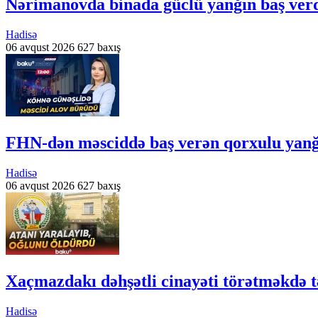
Nərimanovda binada güclü yanğın baş verd
Hadisə
06 avqust 2026
627 baxış
FHN-dən məsciddə baş verən qorxulu yan
Hadisə
06 avqust 2026
627 baxış
Xaçmazdakı dəhşətli cinayəti törətməkdə 
Hadisə