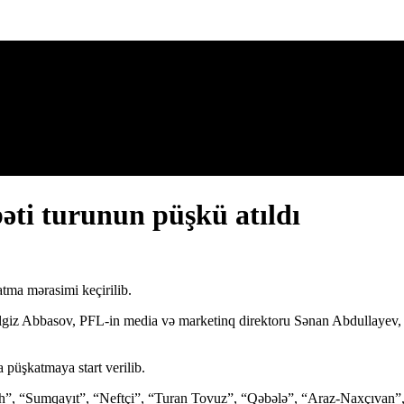
ti turunun püşkü atıldı
ma mərasimi keçirilib.
giz Abbasov, PFL-in media və marketinq direktoru Sənan Abdullayev, hə
püşkatmaya start verilib.
h”, “Sumqayıt”, “Neftçi”, “Turan Tovuz”, “Qəbələ”, “Araz-Naxçıvan”, 