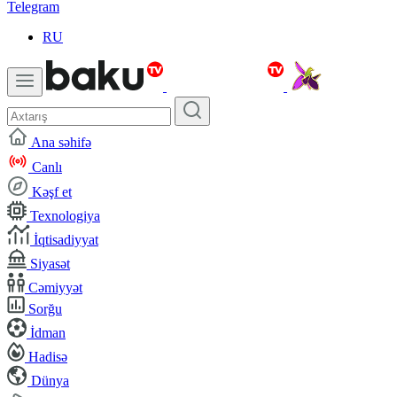
Telegram
RU
Ana səhifə
Canlı
Kəşf et
Texnologiya
İqtisadiyyat
Siyasət
Cəmiyyət
Sorğu
İdman
Hadisə
Dünya