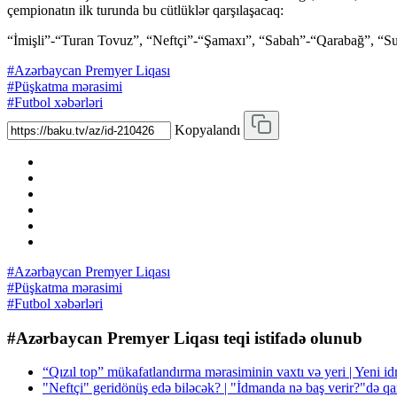
çempionatın ilk turunda bu cütlüklər qarşılaşacaq:
“İmişli”-“Turan Tovuz”, “Neftçi”-“Şamaxı”, “Sabah”-“Qarabağ”, “S
#Azərbaycan Premyer Liqası
#Püşkatma mərasimi
#Futbol xəbərləri
Kopyalandı
#Azərbaycan Premyer Liqası
#Püşkatma mərasimi
#Futbol xəbərləri
#Azərbaycan Premyer Liqası teqi istifadə olunub
“Qızıl top” mükafatlandırma mərasiminin vaxtı və yeri | Yeni i
"Neftçi" geridönüş edə biləcək? | "İdmanda nə baş verir?"də q