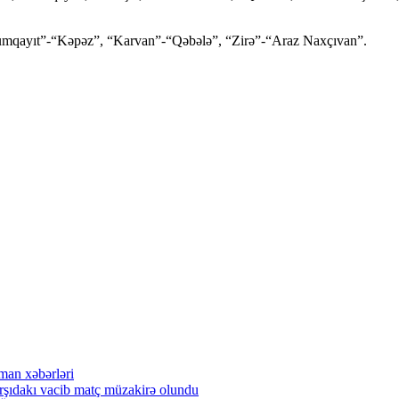
umqayıt”-“Kəpəz”, “Karvan”-“Qəbələ”, “Zirə”-“Araz Naxçıvan”.
dman xəbərləri
arşıdakı vacib matç müzakirə olundu