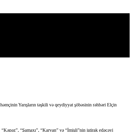
mçinin Yarışların təşkili və qeydiyyat şöbəsinin rəhbəri Elçin
“Kəpəz”, “Şamaxı”, “Karvan” və “İmişli”nin iştirak edəcəyi