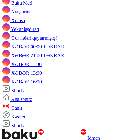
Baku Med
Araşdırma
Xülasə
Yekunlaşdıraq
Gör nələri qaytarmışıq!
XƏBƏR 00:00 TƏKRAR
XƏBƏR 21:00 TƏKRAR
XƏBƏR 11:00
XƏBƏR 13:00
XƏBƏR 16:00
Shorts
Ana səhifə
Canlı
Kəşf et
Shorts
İdman