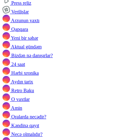
Press reliz
Verilişlər
Arzunun vaxtı
Qapqara
Yeni bir səhər
Aktual gündəm
Bizdən nə danışırlar?
24 saat
Hərbi xronika
Aydın tarix
Retro Baku
O vaxtlar
Amin
Oralarda necədir?
Kəndinə qayıt
Necə olmalıdır?