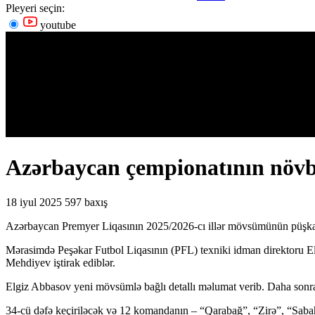
Pleyeri seçin:
youtube
Azərbaycan çempionatının növbə
18 iyul 2025
597 baxış
Azərbaycan Premyer Liqasının 2025/2026-cı illər mövsümünün püşkat
Mərasimdə Peşəkar Futbol Liqasının (PFL) texniki idman direktoru El
Mehdiyev iştirak ediblər.
Elgiz Abbasov yeni mövsümlə bağlı detallı məlumat verib. Daha sonra 
34-cü dəfə keçiriləcək və 12 komandanın – “Qarabağ”, “Zirə”, “Saba