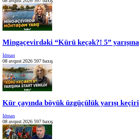
08 avqust 2026
597 baxış
Mingəçevirdəki “Kürü keçək?! 5” yarışına 
İdman
08 avqust 2026
597 baxış
Kür çayında böyük üzgüçülük yarışı keçiril
İdman
08 avqust 2026
597 baxış