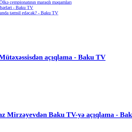
| Ölkə çempionatının maraqlı məqamları
əbərləri - Baku TV
anda təmsil edəcək? - Baku TV
 Mütəxəssisdən açıqlama - Baku TV
Ayaz Mirzəyevdən Baku TV-yə açıqlama - Ba