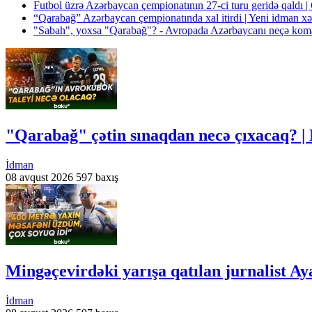
Futbol üzrə Azərbaycan çempionatının 27-ci turu geridə qaldı 
“Qarabağ” Azərbaycan çempionatında xal itirdi | Yeni idman x
"Sabah", yoxsa "Qarabağ"? - Avropada Azərbaycanı neçə kom
"Qarabağ" çətin sınaqdan necə çıxacaq? |
İdman
08 avqust 2026
597 baxış
Mingəçevirdəki yarışa qatılan jurnalist 
İdman