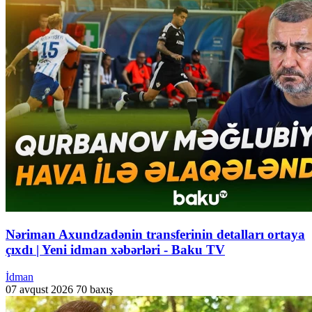
Nəriman Axundzadənin transferinin detalları ortaya
çıxdı | Yeni idman xəbərləri - Baku TV
İdman
07 avqust 2026
70 baxış