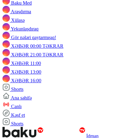
Baku Med
Araşdırma
Xülasə
Yekunlaşdıraq
Gör nələri qaytarmışıq!
XƏBƏR 00:00 TƏKRAR
XƏBƏR 21:00 TƏKRAR
XƏBƏR 11:00
XƏBƏR 13:00
XƏBƏR 16:00
Shorts
Ana səhifə
Canlı
Kəşf et
Shorts
İdman