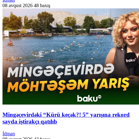
08 avqust 2026
48 baxış
Mingəçevirdəki “Kürü keçək?! 5” yarışına rekord
sayda iştirakçı qatılıb
İdman