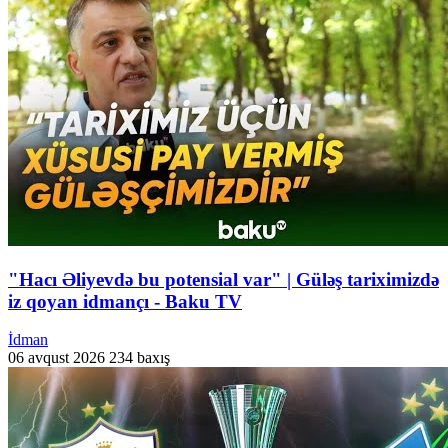
"Hacı Əliyevdə bu potensial var" | Güləş tariximizdə
iz qoyan idmançı - Baku TV
İdman
06 avqust 2026
234 baxış