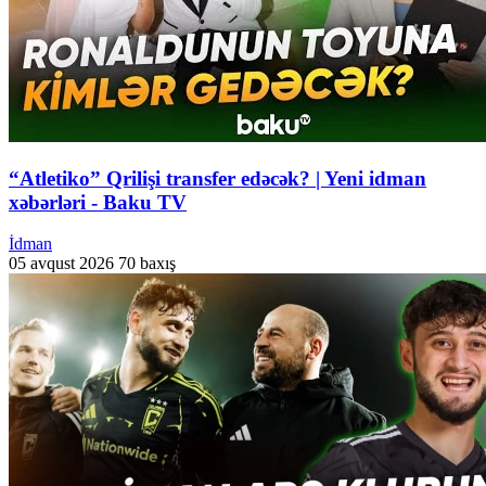
“Atletiko” Qrilişi transfer edəcək? | Yeni idman
xəbərləri - Baku TV
İdman
05 avqust 2026
70 baxış