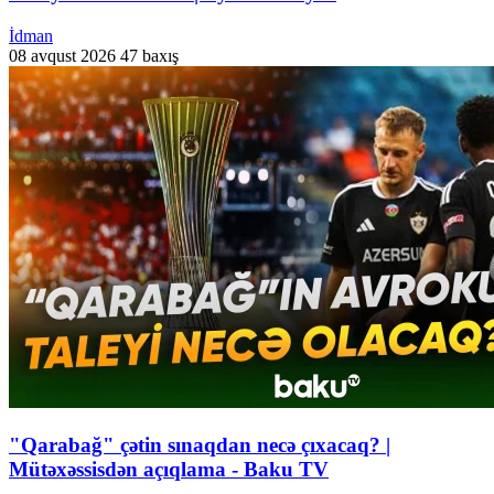
İdman
08 avqust 2026
47 baxış
"Qarabağ" çətin sınaqdan necə çıxacaq? |
Mütəxəssisdən açıqlama - Baku TV