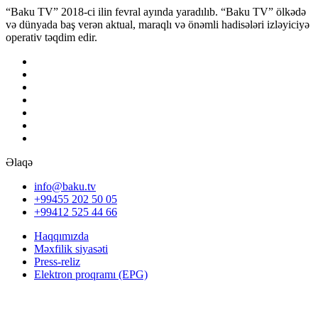
“Baku TV” 2018-ci ilin fevral ayında yaradılıb. “Baku TV” ölkədə
və dünyada baş verən aktual, maraqlı və önəmli hadisələri izləyiciyə
operativ təqdim edir.
Əlaqə
info@baku.tv
+99455 202 50 05
+99412 525 44 66
Haqqımızda
Məxfilik siyasəti
Press-reliz
Elektron proqramı (EPG)