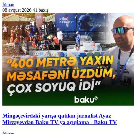
İdman
08 avqust 2026
41 baxış
Mingəçevirdəki yarışa qatılan jurnalist Ayaz
Mirzəyevdən Baku TV-yə açıqlama - Baku TV
İdman