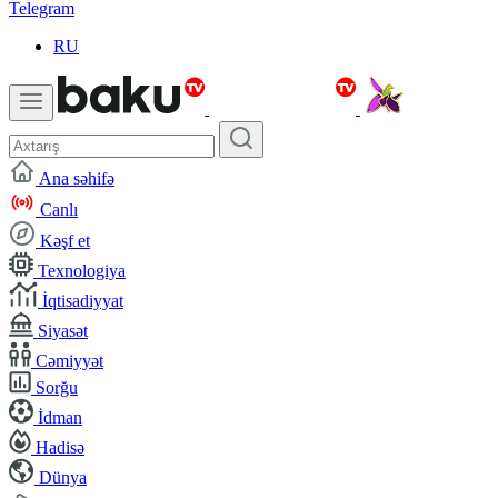
Telegram
RU
Ana səhifə
Canlı
Kəşf et
Texnologiya
İqtisadiyyat
Siyasət
Cəmiyyət
Sorğu
İdman
Hadisə
Dünya