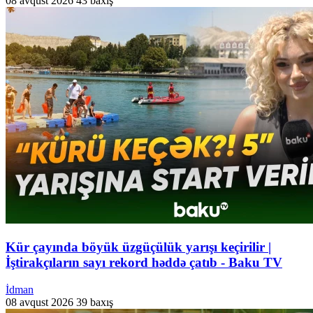
08 avqust 2026
43 baxış
Kür çayında böyük üzgüçülük yarışı keçirilir |
İştirakçıların sayı rekord həddə çatıb - Baku TV
İdman
08 avqust 2026
39 baxış