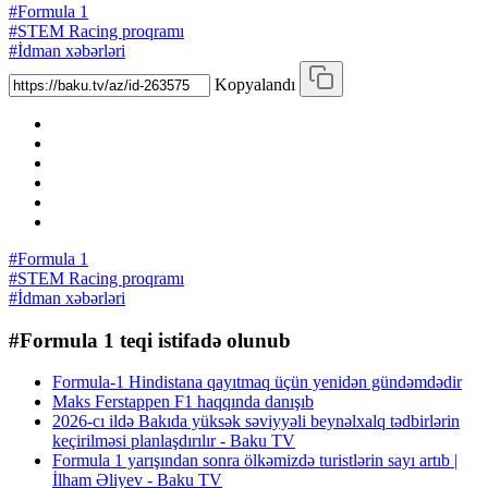
#Formula 1
#STEM Racing proqramı
#İdman xəbərləri
Kopyalandı
#Formula 1
#STEM Racing proqramı
#İdman xəbərləri
#Formula 1 teqi istifadə olunub
Formula-1 Hindistana qayıtmaq üçün yenidən gündəmdədir
Maks Ferstappen F1 haqqında danışıb
2026-cı ildə Bakıda yüksək səviyyəli beynəlxalq tədbirlərin
keçirilməsi planlaşdırılır - Baku TV
Formula 1 yarışından sonra ölkəmizdə turistlərin sayı artıb |
İlham Əliyev - Baku TV