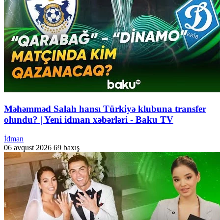
Məhəmməd Salah hansı Türkiyə klubuna transfer
olundu? | Yeni idman xəbərləri - Baku TV
İdman
06 avqust 2026
69 baxış