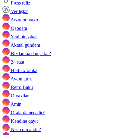
Press reliz
Verilişlər
Arzunun vaxtı
Qapqara
Yeni bir səhər
Aktual gündəm
Bizdən nə danışırlar?
24 saat
Hərbi xronika
Aydın tarix
Retro Baku
O vaxtlar
Amin
Oralarda necədir?
Kəndinə qayıt
Necə olmalıdır?