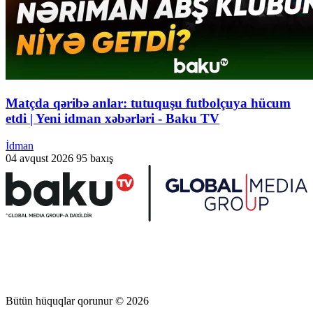
Matçda qəribə anlar: tutuquşu futbolçuya hücum
etdi | Yeni idman xəbərləri - Baku TV
İdman
04 avqust 2026
95 baxış
Bütün hüquqlar qorunur © 2026