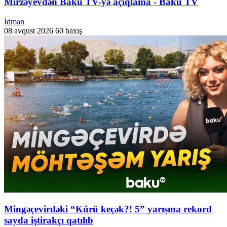
Mirzəyevdən Baku TV-yə açıqlama - Baku TV
İdman
08 avqust 2026
60 baxış
Mingəçevirdəki “Kürü keçək?! 5” yarışına rekord
sayda iştirakçı qatılıb