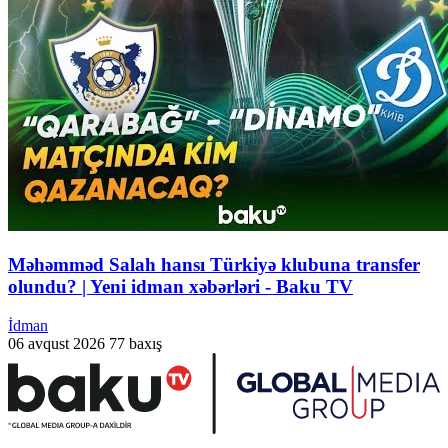
Məhəmməd Salah hansı Türkiyə klubuna transfer
olundu? | Yeni idman xəbərləri - Baku TV
İdman
06 avqust 2026
77 baxış