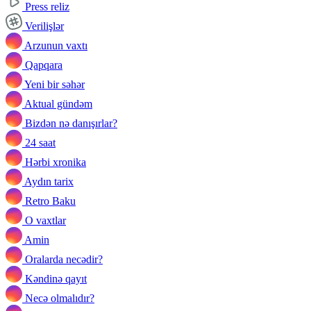
Press reliz
Verilişlər
Arzunun vaxtı
Qapqara
Yeni bir səhər
Aktual gündəm
Bizdən nə danışırlar?
24 saat
Hərbi xronika
Aydın tarix
Retro Baku
O vaxtlar
Amin
Oralarda necədir?
Kəndinə qayıt
Necə olmalıdır?