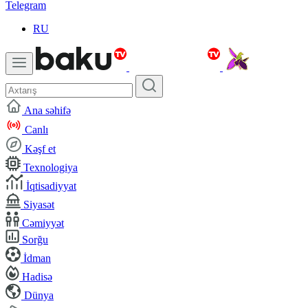
Telegram
RU
Ana səhifə
Canlı
Kəşf et
Texnologiya
İqtisadiyyat
Siyasət
Cəmiyyət
Sorğu
İdman
Hadisə
Dünya