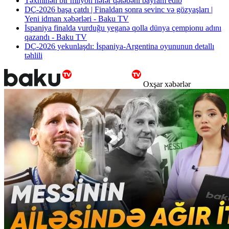
Təxminən bir milyon nəfər qələbəni bayram edib
DÇ-2026 başa çatdı | Finaldan sonra sevinc və gözyaşları |
Yeni idman xəbərləri - Baku TV
İspaniya finalda vurduğu yeganə qolla dünya çempionu adını
qazandı - Baku TV
DÇ-2026 yekunlaşdı: İspaniya-Argentina oyununun detallı
təhlili
Oxşar xəbərlər