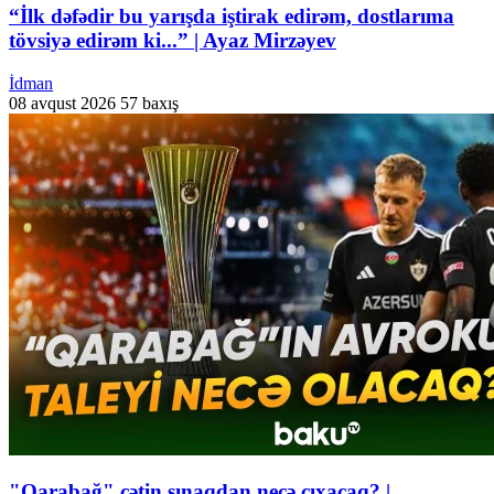
“İlk dəfədir bu yarışda iştirak edirəm, dostlarıma
tövsiyə edirəm ki...” | Ayaz Mirzəyev
İdman
08 avqust 2026
57 baxış
"Qarabağ" çətin sınaqdan necə çıxacaq? |