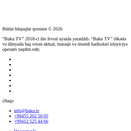
Bütün hüquqlar qorunur © 2026
“Baku TV” 2018-ci ilin fevral ayında yaradılıb. “Baku TV” ölkədə
və dünyada baş verən aktual, maraqlı və önəmli hadisələri izləyiciyə
operativ təqdim edir.
Əlaqə
info@baku.tv
+99455 202 50 05
+99412 525 44 66