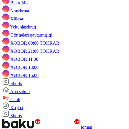
Baku Med
Araşdırma
Xülasə
Yekunlaşdıraq
Gör nələri qaytarmışıq!
XƏBƏR 00:00 TƏKRAR
XƏBƏR 21:00 TƏKRAR
XƏBƏR 11:00
XƏBƏR 13:00
XƏBƏR 16:00
Shorts
Ana səhifə
Canlı
Kəşf et
Shorts
İdman