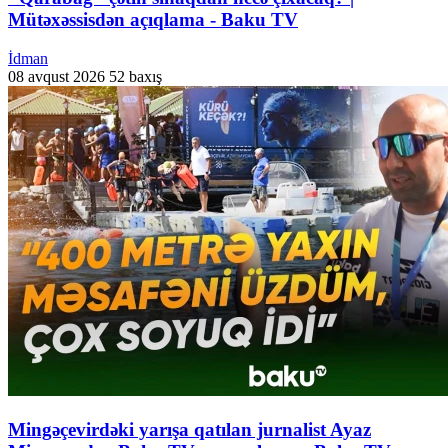
Mütəxəssisdən açıqlama - Baku TV
İdman
08 avqust 2026
52 baxış
Mingəçevirdəki yarışa qatılan jurnalist Ayaz