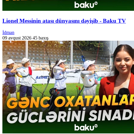
Lionel Messinin atası dünyasını dəyişib - Baku TV
İdman
09 avqust 2026
45 baxış