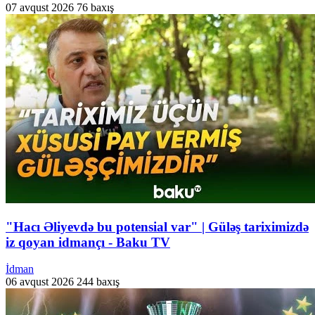
07 avqust 2026
76 baxış
"Hacı Əliyevdə bu potensial var" | Güləş tariximizdə
iz qoyan idmançı - Baku TV
İdman
06 avqust 2026
244 baxış