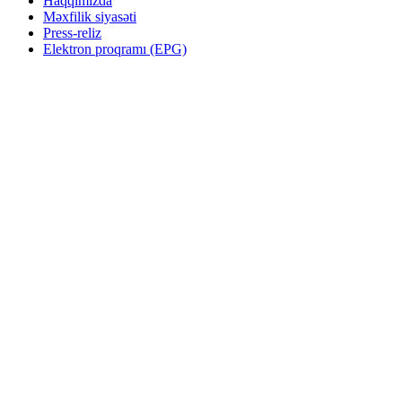
Haqqımızda
Məxfilik siyasəti
Press-reliz
Elektron proqramı (EPG)