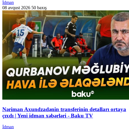
İdman
08 avqust 2026
50 baxış
Nəriman Axundzadənin transferinin detalları ortaya
çıxdı | Yeni idman xəbərləri - Baku TV
İdman