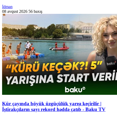
İdman
08 avqust 2026
56 baxış
Kür çayında böyük üzgüçülük yarışı keçirilir |
İştirakçıların sayı rekord həddə çatıb - Baku TV