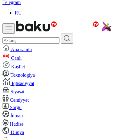
Telegram
RU
Ana səhifə
Canlı
Kəşf et
Texnologiya
İqtisadiyyat
Siyasət
Cəmiyyət
Sorğu
İdman
Hadisə
Dünya