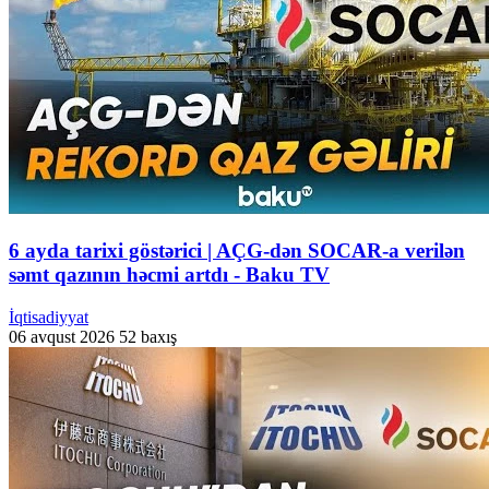
6 ayda tarixi göstərici | AÇG-dən SOCAR-a verilən
səmt qazının həcmi artdı - Baku TV
İqtisadiyyat
06 avqust 2026
52 baxış