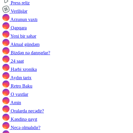
Press reliz
Verilişlər
Arzunun vaxtı
Qapqara
Yeni bir səhər
Aktual gündəm
Bizdən nə danışırlar?
24 saat
Hərbi xronika
Aydın tarix
Retro Baku
O vaxtlar
Amin
Oralarda necədir?
Kəndinə qayıt
Necə olmalıdır?