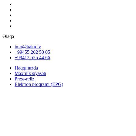
Əlaqə
info@baku.tv
+99455 202 50 05
+99412 525 44 66
Haqqımızda
Məxfilik siyasəti
Press-reliz
Elektron proqramı (EPG)