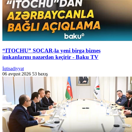
“ITOCHU” SOCAR-la yeni birgə biznes
imkanlarını nəzərdən keçirir - Baku TV
İqtisadiyyat
06 avqust 2026
53 baxış