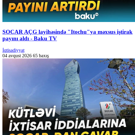
SOCAR AÇG layihəsində "Itochu"ya məxsus iştirak
payını aldı - Baku TV
İqtisadiyyat
04 avqust 2026
65 baxış