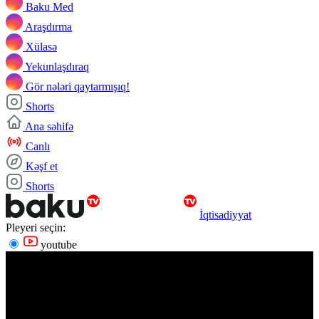
Baku Med
Araşdırma
Xülasə
Yekunlaşdıraq
Gör nələri qaytarmışıq!
Shorts
Ana səhifə
Canlı
Kəşf et
Shorts
İqtisadiyyat
Pleyeri seçin:
youtube