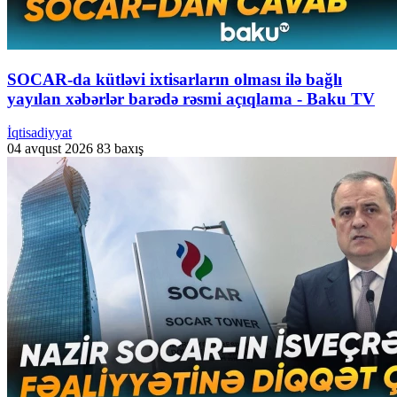
SOCAR-da kütləvi ixtisarların olması ilə bağlı
yayılan xəbərlər barədə rəsmi açıqlama - Baku TV
İqtisadiyyat
04 avqust 2026
83 baxış