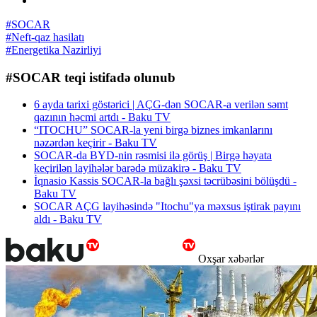
#SOCAR
#Neft-qaz hasilatı
#Energetika Nazirliyi
#SOCAR teqi istifadə olunub
6 ayda tarixi göstərici | AÇG-dən SOCAR-a verilən səmt
qazının həcmi artdı - Baku TV
“ITOCHU” SOCAR-la yeni birgə biznes imkanlarını
nəzərdən keçirir - Baku TV
SOCAR-da BYD-nin rəsmisi ilə görüş | Birgə həyata
keçirilən layihələr barədə müzakirə - Baku TV
İqnasio Kassis SOCAR-la bağlı şəxsi təcrübəsini bölüşdü -
Baku TV
SOCAR AÇG layihəsində "Itochu"ya məxsus iştirak payını
aldı - Baku TV
Oxşar xəbərlər