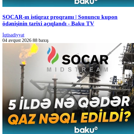
SOCAR-ın istiqraz proqramı | Sonuncu kupon
ödənişinin tarixi açıqlandı - Baku TV
İqtisadiyyat
04 avqust 2026
88 baxış