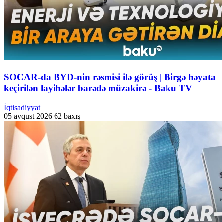
SOCAR-da BYD-nin rəsmisi ilə görüş | Birgə həyata
keçirilən layihələr barədə müzakirə - Baku TV
İqtisadiyyat
05 avqust 2026
62 baxış