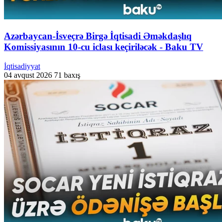
Azərbaycan-İsveçrə Birgə İqtisadi Əməkdaşlıq
Komissiyasının 10-cu iclası keçiriləcək - Baku TV
İqtisadiyyat
04 avqust 2026
71 baxış