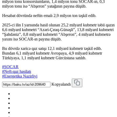
milyon tonu konsorsiumların, 1,4 milyon tonu SOCAR-ın, 0,3
milyon tonu isə “Abşeron” yatağının payına düşüb.
Hesabat dövründə neftin emalı 2,9 milyon ton təşkil edib.
2025-ci ilin I yarısında hasil olunan 25,2 milyard kubmetr təbii qazın
6,6 milyard kubmetri “Azəri-Çıraq-Günəşli”, 13,8 milyard kubmetri
“Şahdəniz”, 0,8 milyard kubmetri “Abşeron”, 4 milyard kubmetrə
yaxını isə SOCAR-ın payına düşüb.
Bu dövrdə xaricə qaz satışı 12,1 milyard kubmetr təşkil edib.
Bundan 6,1 milyard kubmetr Avropaya, 4,9 milyard kubmetr
Türkiyəyə, 1,1 milyard kubmetr Gürcüstana satılıb.
#SOCAR
#Neft-qaz hasilatı
#Energetika Nazirliyi
Kopyalandı