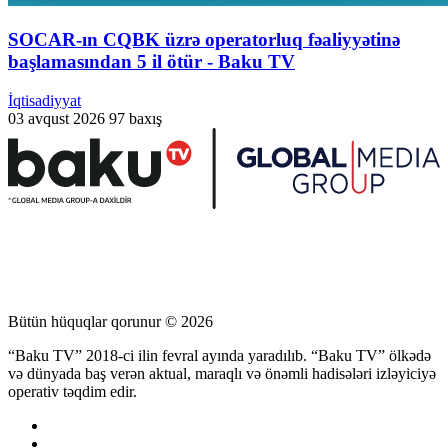
SOCAR-ın CQBK üzrə operatorluq fəaliyyətinə
başlamasından 5 il ötür - Baku TV
İqtisadiyyat
03 avqust 2026
97 baxış
Bütün hüquqlar qorunur © 2026
“Baku TV” 2018-ci ilin fevral ayında yaradılıb. “Baku TV” ölkədə
və dünyada baş verən aktual, maraqlı və önəmli hadisələri izləyiciyə
operativ təqdim edir.