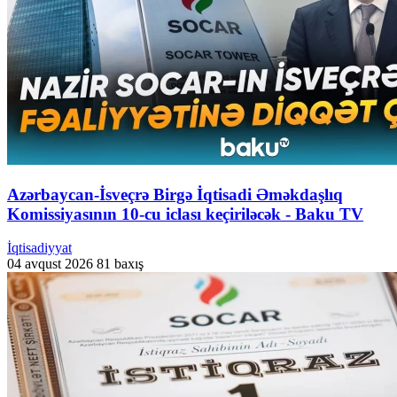
Azərbaycan-İsveçrə Birgə İqtisadi Əməkdaşlıq
Komissiyasının 10-cu iclası keçiriləcək - Baku TV
İqtisadiyyat
04 avqust 2026
81 baxış