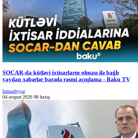
SOCAR-da kütləvi ixtisarların olması ilə bağlı
yayılan xəbərlər barədə rəsmi açıqlama - Baku TV
İqtisadiyyat
04 avqust 2026
98 baxış