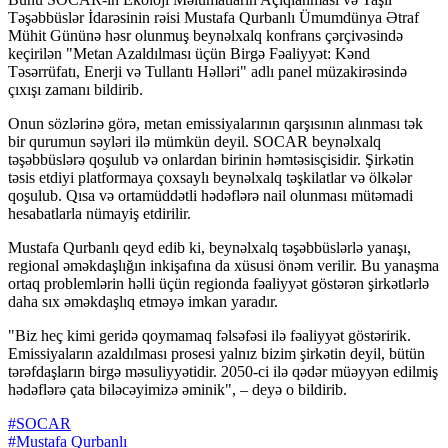
Təşəbbüslər İdarəsinin rəisi Mustafa Qurbanlı Ümumdünya Ətraf
Mühit Gününə həsr olunmuş beynəlxalq konfrans çərçivəsində
keçirilən "Metan Azaldılması üçün Birgə Fəaliyyət: Kənd
Təsərrüfatı, Enerji və Tullantı Həlləri" adlı panel müzakirəsində
çıxışı zamanı bildirib.
Onun sözlərinə görə, metan emissiyalarının qarşısının alınması tək
bir qurumun səyləri ilə mümkün deyil. SOCAR beynəlxalq
təşəbbüslərə qoşulub və onlardan birinin həmtəsisçisidir. Şirkətin
təsis etdiyi platformaya çoxsaylı beynəlxalq təşkilatlar və ölkələr
qoşulub. Qısa və ortamüddətli hədəflərə nail olunması mütəmadi
hesabatlarla nümayiş etdirilir.
Mustafa Qurbanlı qeyd edib ki, beynəlxalq təşəbbüslərlə yanaşı,
regional əməkdaşlığın inkişafına da xüsusi önəm verilir. Bu yanaşma
ortaq problemlərin həlli üçün regionda fəaliyyət göstərən şirkətlərlə
daha sıx əməkdaşlıq etməyə imkan yaradır.
"Biz heç kimi geridə qoymamaq fəlsəfəsi ilə fəaliyyət göstəririk.
Emissiyaların azaldılması prosesi yalnız bizim şirkətin deyil, bütün
tərəfdaşların birgə məsuliyyətidir. 2050-ci ilə qədər müəyyən edilmiş
hədəflərə çata biləcəyimizə əminik", – deyə o bildirib.
#SOCAR
#Mustafa Qurbanlı