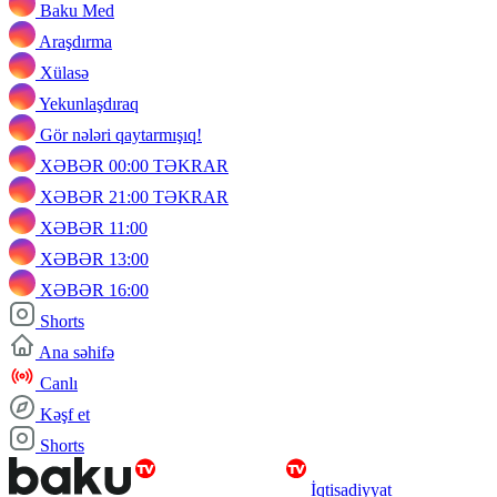
Baku Med
Araşdırma
Xülasə
Yekunlaşdıraq
Gör nələri qaytarmışıq!
XƏBƏR 00:00 TƏKRAR
XƏBƏR 21:00 TƏKRAR
XƏBƏR 11:00
XƏBƏR 13:00
XƏBƏR 16:00
Shorts
Ana səhifə
Canlı
Kəşf et
Shorts
İqtisadiyyat