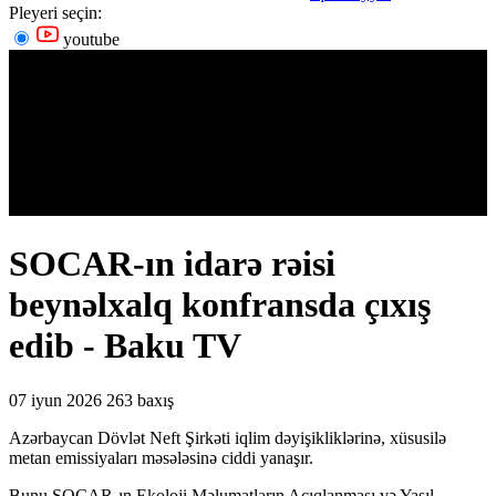
Pleyeri seçin:
youtube
SOCAR-ın idarə rəisi
beynəlxalq konfransda çıxış
edib - Baku TV
07 iyun 2026
263 baxış
Azərbaycan Dövlət Neft Şirkəti iqlim dəyişikliklərinə, xüsusilə
metan emissiyaları məsələsinə ciddi yanaşır.
Bunu SOCAR-ın Ekoloji Məlumatların Açıqlanması və Yaşıl