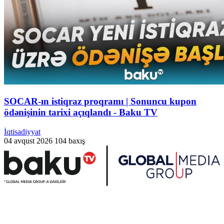
SOCAR-ın istiqraz proqramı | Sonuncu kupon
ödənişinin tarixi açıqlandı - Baku TV
İqtisadiyyat
04 avqust 2026
104 baxış