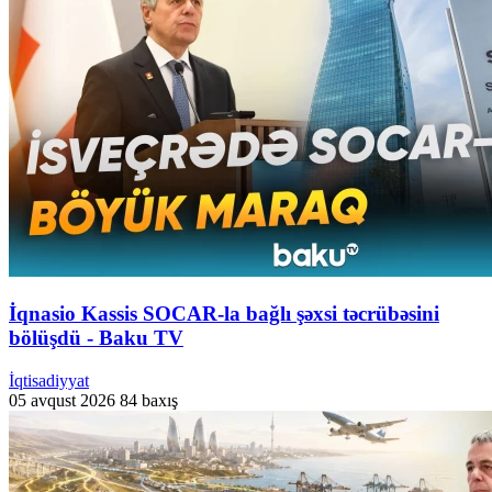
İqnasio Kassis SOCAR-la bağlı şəxsi təcrübəsini
bölüşdü - Baku TV
İqtisadiyyat
05 avqust 2026
84 baxış