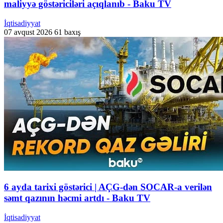
maliyyə göstəriciləri açıqlanıb - Baku TV
İqtisadiyyat
07 avqust 2026
61 baxış
6 ayda tarixi göstərici | AÇG-dən SOCAR-a verilən
səmt qazının həcmi artdı - Baku TV
İqtisadiyyat