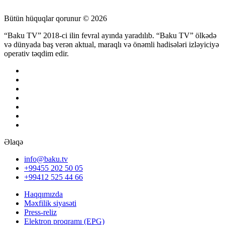
Bütün hüquqlar qorunur © 2026
“Baku TV” 2018-ci ilin fevral ayında yaradılıb. “Baku TV” ölkədə
və dünyada baş verən aktual, maraqlı və önəmli hadisələri izləyiciyə
operativ təqdim edir.
Əlaqə
info@baku.tv
+99455 202 50 05
+99412 525 44 66
Haqqımızda
Məxfilik siyasəti
Press-reliz
Elektron proqramı (EPG)