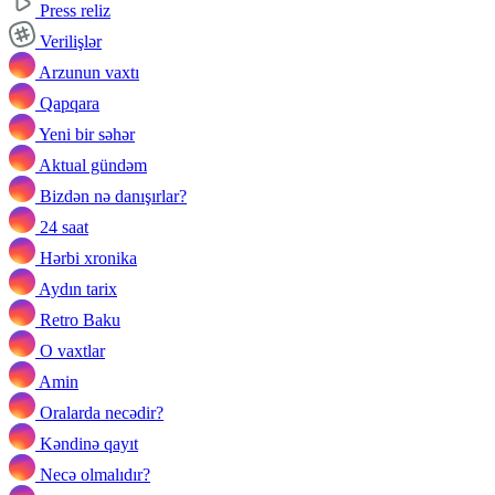
Press reliz
Verilişlər
Arzunun vaxtı
Qapqara
Yeni bir səhər
Aktual gündəm
Bizdən nə danışırlar?
24 saat
Hərbi xronika
Aydın tarix
Retro Baku
O vaxtlar
Amin
Oralarda necədir?
Kəndinə qayıt
Necə olmalıdır?