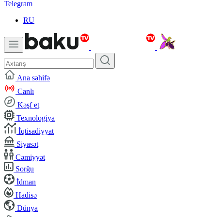
Telegram
RU
Ana səhifə
Canlı
Kəşf et
Texnologiya
İqtisadiyyat
Siyasət
Cəmiyyət
Sorğu
İdman
Hadisə
Dünya