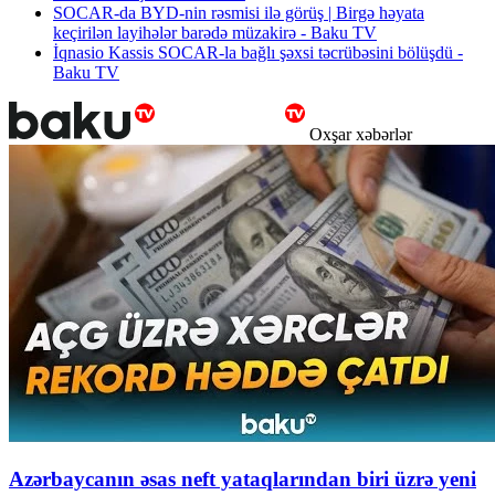
SOCAR-da BYD-nin rəsmisi ilə görüş | Birgə həyata
keçirilən layihələr barədə müzakirə - Baku TV
İqnasio Kassis SOCAR-la bağlı şəxsi təcrübəsini bölüşdü -
Baku TV
Oxşar xəbərlər
Azərbaycanın əsas neft yataqlarından biri üzrə yeni