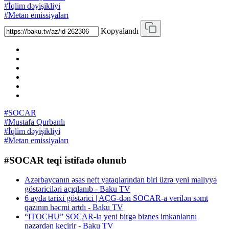
#İqlim dəyişikliyi
#Metan emissiyaları
Kopyalandı
#SOCAR
#Mustafa Qurbanlı
#İqlim dəyişikliyi
#Metan emissiyaları
#SOCAR teqi istifadə olunub
Azərbaycanın əsas neft yataqlarından biri üzrə yeni maliyyə
göstəriciləri açıqlanıb - Baku TV
6 ayda tarixi göstərici | AÇG-dən SOCAR-a verilən səmt
qazının həcmi artdı - Baku TV
“ITOCHU” SOCAR-la yeni birgə biznes imkanlarını
nəzərdən keçirir - Baku TV