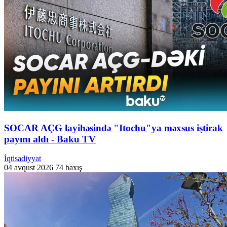
SOCAR AÇG layihəsində "Itochu"ya məxsus iştirak
payını aldı - Baku TV
İqtisadiyyat
04 avqust 2026
74 baxış