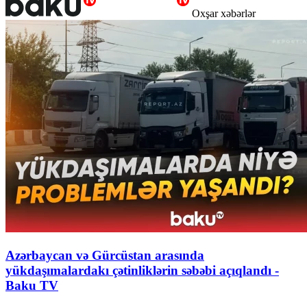
Oxşar xəbərlər
Azərbaycan və Gürcüstan arasında
yükdaşımalardakı çətinliklərin səbəbi açıqlandı -
Baku TV