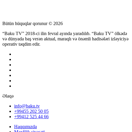
Bütün hüquqlar qorunur © 2026
“Baku TV” 2018-ci ilin fevral ayında yaradılıb. “Baku TV” ölkədə
və dünyada baş verən aktual, maraqlı və önəmli hadisələri izləyiciyə
operativ təqdim edir.
Əlaqə
info@baku.tv
+99455 202 50 05
+99412 525 44 66
Haqqımızda
Məxfilik siyasəti