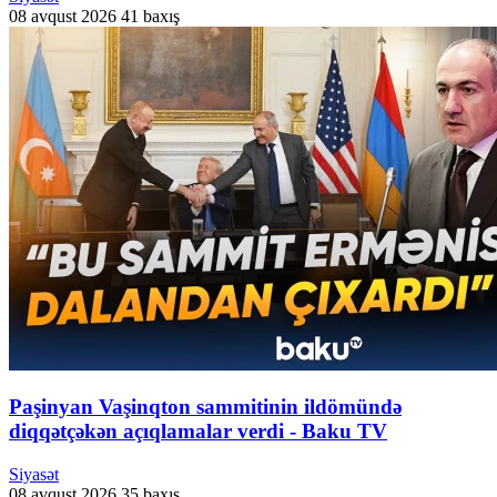
08 avqust 2026
41 baxış
Paşinyan Vaşinqton sammitinin ildömündə
diqqətçəkən açıqlamalar verdi - Baku TV
Siyasət
08 avqust 2026
35 baxış