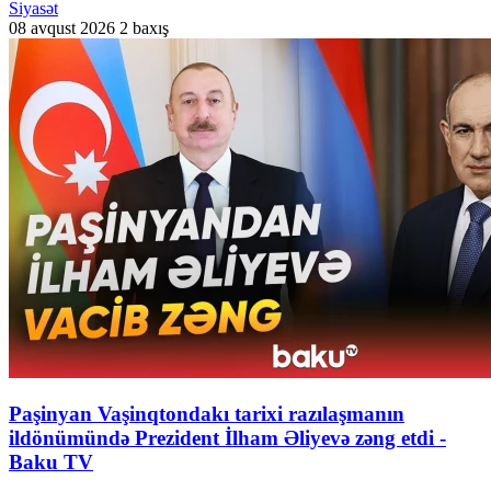
Siyasət
08 avqust 2026
2 baxış
Paşinyan Vaşinqtondakı tarixi razılaşmanın
ildönümündə Prezident İlham Əliyevə zəng etdi -
Baku TV