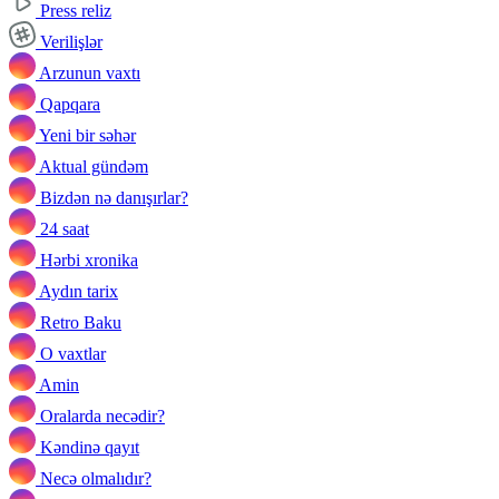
Press reliz
Verilişlər
Arzunun vaxtı
Qapqara
Yeni bir səhər
Aktual gündəm
Bizdən nə danışırlar?
24 saat
Hərbi xronika
Aydın tarix
Retro Baku
O vaxtlar
Amin
Oralarda necədir?
Kəndinə qayıt
Necə olmalıdır?