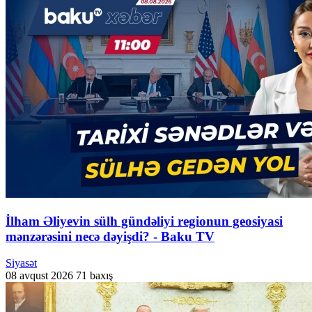
İlham Əliyevin sülh gündəliyi regionun geosiyasi
mənzərəsini necə dəyişdi? - Baku TV
Siyasət
08 avqust 2026
71 baxış