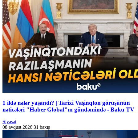
1 ildə nələr yaşandı? | Tarixi Vaşinqton görüşünün
nəticələri "Haber Global"ın gündəmində - Baku TV
Siyasət
08 avqust 2026
31 baxış