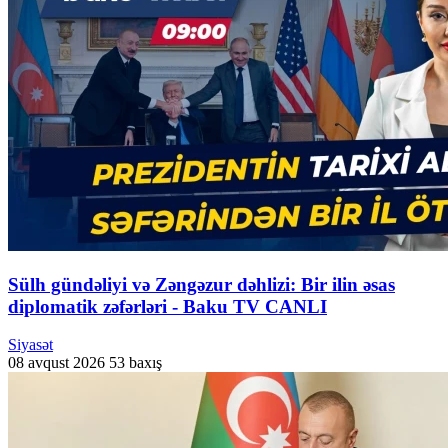
Sülh gündəliyi və Zəngəzur dəhlizi: Bir ilin əsas
diplomatik zəfərləri - Baku TV CANLI
Siyasət
08 avqust 2026
53 baxış