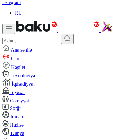
Telegram
RU
Ana səhifə
Canlı
Kəşf et
Texnologiya
İqtisadiyyat
Siyasət
Cəmiyyət
Sorğu
İdman
Hadisə
Dünya