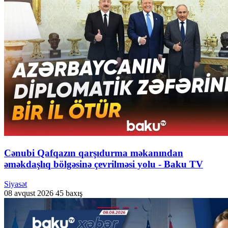
Cənubi Qafqazın qarşıdurma məkanından
əməkdaşlıq bölgəsinə çevrilməsi yolu - Baku TV
Siyasət
08 avqust 2026
45 baxış