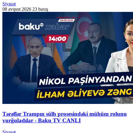
Siyasət
08 avqust 2026
23 baxış
Tərəflər Trampın sülh prosesindəki mühüm rolunu
vurğuladılar - Baku TV CANLI
Siyasət