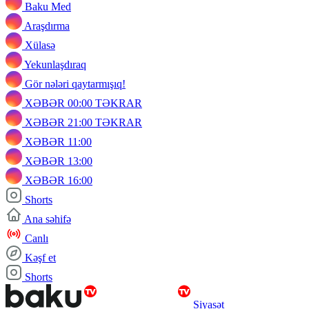
Baku Med
Araşdırma
Xülasə
Yekunlaşdıraq
Gör nələri qaytarmışıq!
XƏBƏR 00:00 TƏKRAR
XƏBƏR 21:00 TƏKRAR
XƏBƏR 11:00
XƏBƏR 13:00
XƏBƏR 16:00
Shorts
Ana səhifə
Canlı
Kəşf et
Shorts
Siyasət