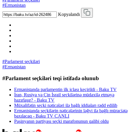
#Ermənistan
Kopyalandı
#Parlament seçkiləri
#Ermənistan
#Parlament seçkiləri teqi istifadə olunub
Ermənistanda parlamentin ilk iclası keçirildi - Baku TV
İran, Rusiya və Çin İsrail seçkilərinə müdaxilə etməyə
hazırlaşır? - Baku TV
Müxalifətin seçki nəticələri ilə bağlı iddiaları rədd edilib
Ermənistanda seçkilərin nəticələrinin ləğvi ilə bağlı müraciətə
baxılacaq - Baku TV CANLI
Paşinyanın partiyası seçki marafonunun qalibi oldu