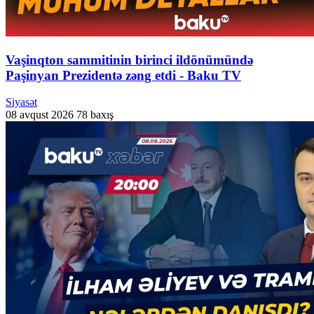
Vaşinqton sammitinin birinci ildönümündə
Paşinyan Prezidentə zəng etdi - Baku TV
Siyasət
08 avqust 2026
78 baxış