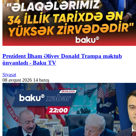
Prezident İlham Əliyev Donald Trampa məktub
ünvanladı - Baku TV
Siyasət
08 avqust 2026
14 baxış