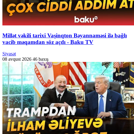
Millət vəkili tarixi Vaşinqton Bəyannaməsi ilə bağlı
vacib məqamdan söz açdı - Baku TV
Siyasət
08 avqust 2026
46 baxış