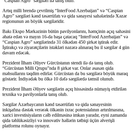
“Caspian Agro” sərgiləri ilə tanış olub.
Artıq milli brendə çevrilmiş “InterFood Azerbaijan” və “Caspian
Agro” sərgiləri kənd təsərrüfatı və qida sənayesi sahələrində Xəzər
regionunun ən böyük sərgiləridir.
Bakı Ekspo Mərkəzinin bütün pavilyonlarını, həmçinin açıq sahəsini
əhatə edən və mayın 16-da başa çatacaq “InterFood Azerbaijan” və
“Caspian Agro” sərgilərində 31 ölkədən 450 şirkət iştirak edir.
İştirakçı və ziyarətçilərin istəkləri nəzərə alınaraq bu il sərgilər 4 gün
davam edəcək.
Prezident İlham Əliyev Gürcüstanın stendi ilə də tanış olub.
“Gürcüstan Milli Qrupu”nda 8 şirkət var. Onlar əsasən qida
məhsullarını təqdim edirlər. Gürcüstan da bu sərgilərə böyük maraq
göstərir. İndiyədək bu ölkə 10 dəfə sərgilərdə təmsil olunub.
Prezident İlham Əliyev sərgilərin açıq hissəsində nümayiş etdirilən
texnika və pavilyonlarla tanış olub.
Sərgilər Azərbaycanın kənd təsərrüfatı və qida sənayesinin
inkişafına dəstək verərək ölkənin ixrac potensialının artırılmasına,
xarici investisiyaların cəlb edilməsinə imkan yaradır, eyni zamanda
qida təhlükəsizliyi və innovativ həllərin tətbiqi üçün əlverişli
platforma rolunu oynayır.