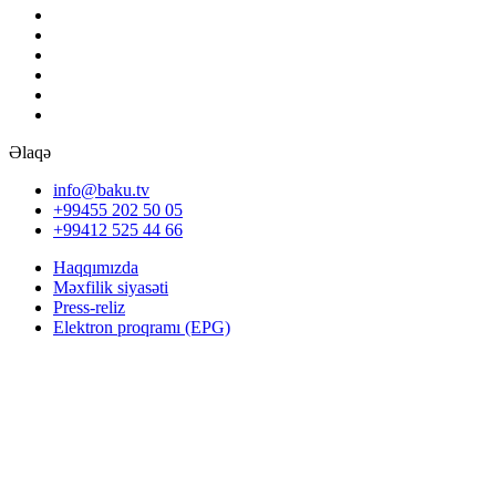
Əlaqə
info@baku.tv
+99455 202 50 05
+99412 525 44 66
Haqqımızda
Məxfilik siyasəti
Press-reliz
Elektron proqramı (EPG)