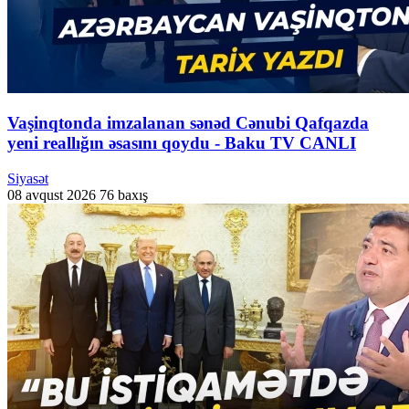
Vaşinqtonda imzalanan sənəd Cənubi Qafqazda
yeni reallığın əsasını qoydu - Baku TV CANLI
Siyasət
08 avqust 2026
76 baxış