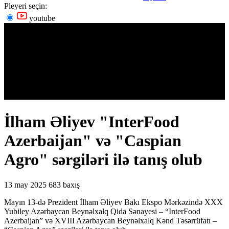
Pleyeri seçin:
youtube
İlham Əliyev "InterFood
Azerbaijan" və "Caspian
Agro" sərgiləri ilə tanış olub
13 may 2025
683 baxış
Mayın 13-də Prezident İlham Əliyev Bakı Ekspo Mərkəzində XXX
Yubiley Azərbaycan Beynəlxalq Qida Sənayesi – “InterFood
Azerbaijan” və XVIII Azərbaycan Beynəlxalq Kənd Təsərrüfatı –