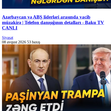
Azərbaycan və ABŞ liderləri arasında vacib
müzakirə | Telefon danışığının detalları - Baku TV
CANLI
Siyasət
08 avqust 2026
53 baxış