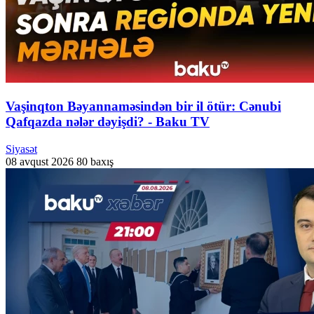
Vaşinqton Bəyannaməsindən bir il ötür: Cənubi
Qafqazda nələr dəyişdi? - Baku TV
Siyasət
08 avqust 2026
80 baxış