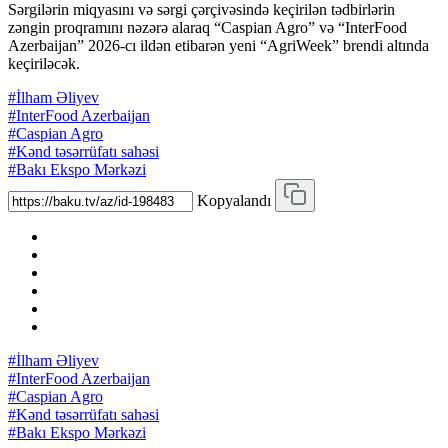
Sərgilərin miqyasını və sərgi çərçivəsində keçirilən tədbirlərin
zəngin proqramını nəzərə alaraq “Caspian Agro” və “InterFood
Azerbaijan” 2026-cı ildən etibarən yeni “AgriWeek” brendi altında
keçiriləcək.
#İlham Əliyev
#InterFood Azerbaijan
#Caspian Agro
#Kənd təsərrüfatı sahəsi
#Bakı Ekspo Mərkəzi
Kopyalandı
#İlham Əliyev
#InterFood Azerbaijan
#Caspian Agro
#Kənd təsərrüfatı sahəsi
#Bakı Ekspo Mərkəzi