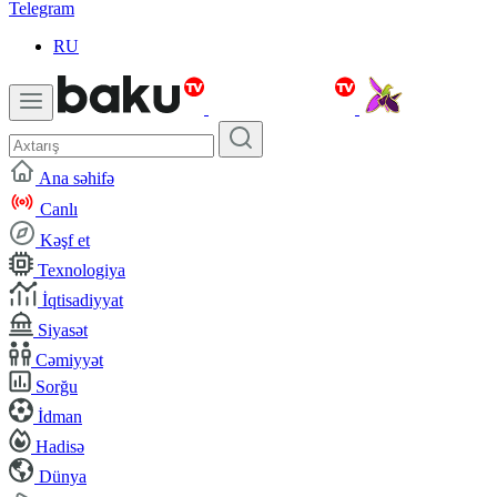
Telegram
RU
Ana səhifə
Canlı
Kəşf et
Texnologiya
İqtisadiyyat
Siyasət
Cəmiyyət
Sorğu
İdman
Hadisə
Dünya