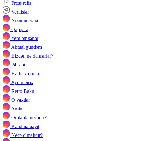
Press reliz
Verilişlər
Arzunun vaxtı
Qapqara
Yeni bir səhər
Aktual gündəm
Bizdən nə danışırlar?
24 saat
Hərbi xronika
Aydın tarix
Retro Baku
O vaxtlar
Amin
Oralarda necədir?
Kəndinə qayıt
Necə olmalıdır?