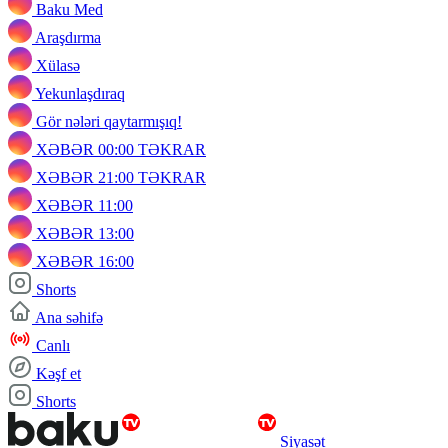
Baku Med
Araşdırma
Xülasə
Yekunlaşdıraq
Gör nələri qaytarmışıq!
XƏBƏR 00:00 TƏKRAR
XƏBƏR 21:00 TƏKRAR
XƏBƏR 11:00
XƏBƏR 13:00
XƏBƏR 16:00
Shorts
Ana səhifə
Canlı
Kəşf et
Shorts
Siyasət