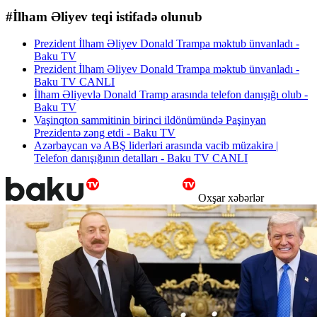
#İlham Əliyev teqi istifadə olunub
Prezident İlham Əliyev Donald Trampa məktub ünvanladı -
Baku TV
Prezident İlham Əliyev Donald Trampa məktub ünvanladı -
Baku TV CANLI
İlham Əliyevlə Donald Tramp arasında telefon danışığı olub -
Baku TV
Vaşinqton sammitinin birinci ildönümündə Paşinyan
Prezidentə zəng etdi - Baku TV
Azərbaycan və ABŞ liderləri arasında vacib müzakirə |
Telefon danışığının detalları - Baku TV CANLI
Oxşar xəbərlər