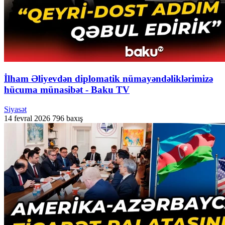
İlham Əliyevdən diplomatik nümayəndəliklərimizə
hücuma münasibət - Baku TV
Siyasət
14 fevral 2026
796 baxış