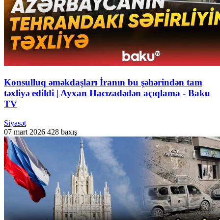
Konsulluq əməkdaşları İranın bu şəhərindən tam
təxliyə edildi | Ayxan Hacızadədən açıqlama - Baku
TV
Siyasət
07 mart 2026
428 baxış