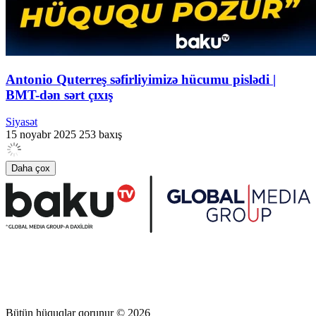
Antonio Quterreş səfirliyimizə hücumu pislədi |
BMT-dən sərt çıxış
Siyasət
15 noyabr 2025
253 baxış
Daha çox
Bütün hüquqlar qorunur © 2026