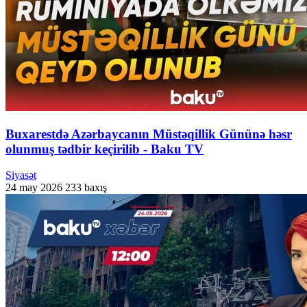
Buxarestdə Azərbaycanın Müstəqillik Gününə həsr
olunmuş tədbir keçirilib - Baku TV
Siyasət
24 may 2026
233 baxış