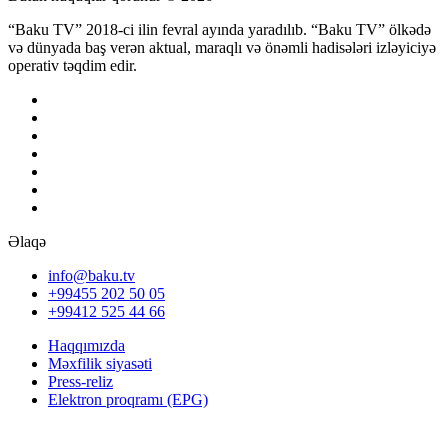
“Baku TV” 2018-ci ilin fevral ayında yaradılıb. “Baku TV” ölkədə
və dünyada baş verən aktual, maraqlı və önəmli hadisələri izləyiciyə
operativ təqdim edir.
Əlaqə
info@baku.tv
+99455 202 50 05
+99412 525 44 66
Haqqımızda
Məxfilik siyasəti
Press-reliz
Elektron proqramı (EPG)