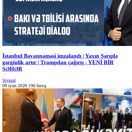
İstanbul Bəyannaməsi imzalandı | Yaxın Şərqdə
gərginlik artır | Trampdan çağırış - YENİ BİR
SƏHƏR
Siyasət
09 iyun 2026
196 baxış