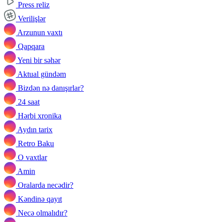
Press reliz
Verilişlər
Arzunun vaxtı
Qapqara
Yeni bir səhər
Aktual gündəm
Bizdən nə danışırlar?
24 saat
Hərbi xronika
Aydın tarix
Retro Baku
O vaxtlar
Amin
Oralarda necədir?
Kəndinə qayıt
Necə olmalıdır?