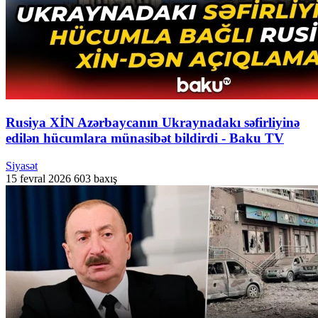
Rusiya XİN Azərbaycanın Ukraynadakı səfirliyinə
edilən hücumlara münasibət bildirdi - Baku TV
Siyasət
15 fevral 2026
603 baxış