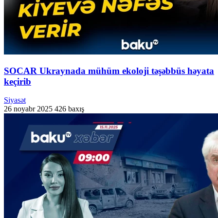
SOCAR Ukraynada mühüm ekoloji təşəbbüs həyata
keçirib
Siyasət
26 noyabr 2025
426 baxış