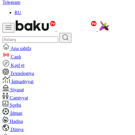
Telegram
RU
Ana səhifə
Canlı
Kəşf et
Texnologiya
İqtisadiyyat
Siyasət
Cəmiyyət
Sorğu
İdman
Hadisə
Dünya