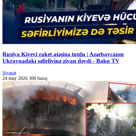
Rusiya Kiyevi raket atəşinə tutdu | Azərbaycanın
Ukraynadakı səfirliyinə ziyan dəydi - Baku TV
Siyasət
24 may 2026
300 baxış