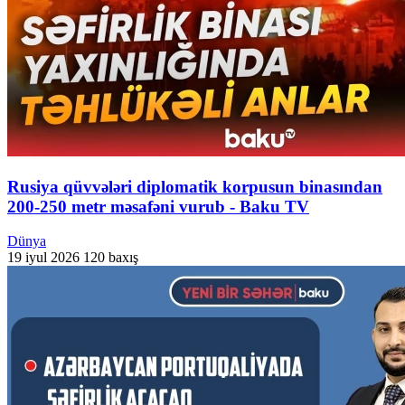
Rusiya qüvvələri diplomatik korpusun binasından
200-250 metr məsafəni vurub - Baku TV
Dünya
19 iyul 2026
120 baxış