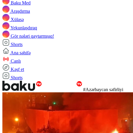
Baku Med
Araşdırma
Xülasə
Yekunlaşdıraq
Gör nələri qaytarmışıq!
Shorts
Ana səhifə
Canlı
Kəşf et
Shorts
#Azərbaycan səfirliyi