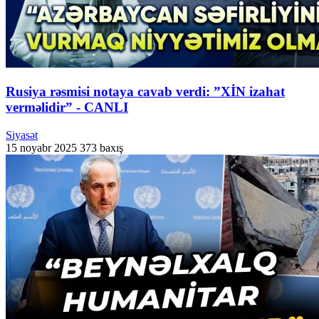
Rusiya rəsmisi notaya cavab verdi: ”XİN izahat
verməlidir” - CANLI
Siyasət
15 noyabr 2025
373 baxış