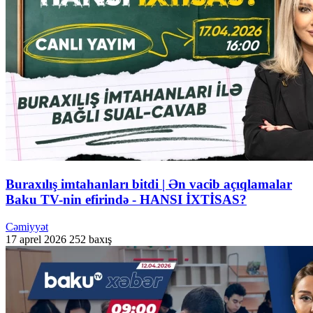
Buraxılış imtahanları bitdi | Ən vacib açıqlamalar
Baku TV-nin efirində - HANSI İXTİSAS?
Cəmiyyət
17 aprel 2026
252 baxış