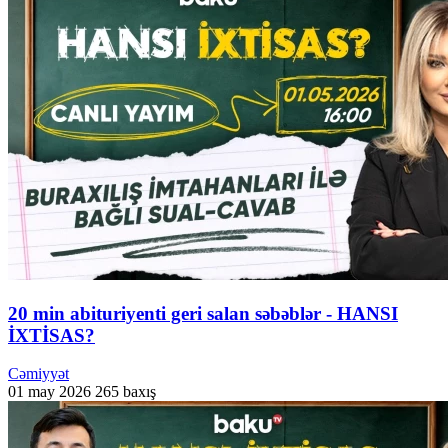
20 min abituriyenti geri salan səbəblər - HANSI
İXTİSAS?
Cəmiyyət
01 may 2026
265 baxış