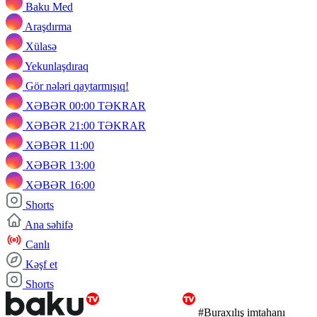
Baku Med
Araşdırma
Xülasə
Yekunlaşdıraq
Gör nələri qaytarmışıq!
XƏBƏR 00:00 TƏKRAR
XƏBƏR 21:00 TƏKRAR
XƏBƏR 11:00
XƏBƏR 13:00
XƏBƏR 16:00
Shorts
Ana səhifə
Canlı
Kəşf et
Shorts
#Buraxılış imtahanı