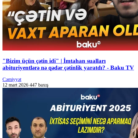
"Bizim üçün çətin idi" | İmtahan sualları
abituriyentlərə nə qədər çətinlik yaratdı? - Baku TV
Cəmiyyət
12 mart 2026
447 baxış