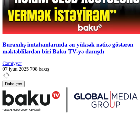
Buraxılış imtahanlarında ən yüksək nəticə göstərən
məktəblilərdən biri Baku TV-yə danışdı
Cəmiyyət
07 iyun 2025
708 baxış
Daha çox