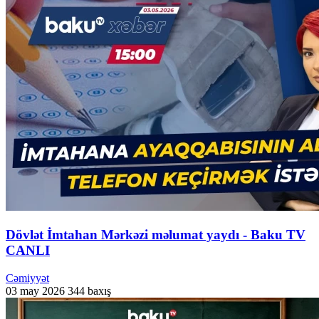
Dövlət İmtahan Mərkəzi məlumat yaydı - Baku TV
CANLI
Cəmiyyət
03 may 2026
344 baxış