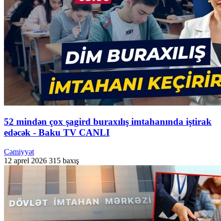
52 mindən çox şagird buraxılış imtahanında iştirak
edəcək - Baku TV CANLI
Cəmiyyət
12 aprel 2026
315 baxış