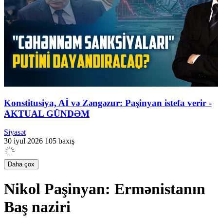
Konstitusiya, Aİ və Zəngəzur: Paşinyan istefa verir -
AKTUAL GÜNDƏM
Siyasət
30 iyul 2026
105 baxış
Daha çox
Nikol Paşinyan: Ermənistanın
Baş naziri