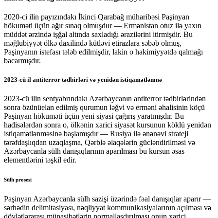
2020-ci ilin payızındakı İkinci Qarabağ müharibəsi Paşinyan
hökuməti üçün ağır sınaq olmuşdur — Ermənistan otuz ilə yaxın
müddət ərzində işğal altında saxladığı ərazilərini itirmişdir. Bu
məğlubiyyət ölkə daxilində kütləvi etirazlara səbəb olmuş,
Paşinyanın istefası tələb edilmişdir, lakin o hakimiyyətdə qalmağı
bacarmışdır.
2023-cü il antiterror tədbirləri və yenidən istiqamətlənmə
2023-cü ilin sentyabrındakı Azərbaycanın antiterror tədbirlərindən
sonra özünüelan edilmiş qurumun ləğvi və erməni əhalisinin köçü
Paşinyan hökuməti üçün yeni siyasi çağırış yaratmışdır. Bu
hadisələrdən sonra o, ölkənin xarici siyasət kursunun köklü yenidən
istiqamətlənməsinə başlamışdır — Rusiya ilə ənənəvi strateji
tərəfdaşlıqdan uzaqlaşma, Qərblə əlaqələrin gücləndirilməsi və
Azərbaycanla sülh danışıqlarının aparılması bu kursun əsas
elementlərini təşkil edir.
Sülh prosesi
Paşinyan Azərbaycanla sülh sazişi üzərində fəal danışıqlar aparır —
sərhədin delimitasiyası, nəqliyyat kommunikasiyalarının açılması və
dövlətlərarası münasibətlərin normallaşdırılması onun xarici