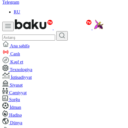
Telegram
RU
Ana səhifə
Canlı
Kəşf et
Texnologiya
İqtisadiyyat
Siyasət
Cəmiyyət
Sorğu
İdman
Hadisə
Dünya