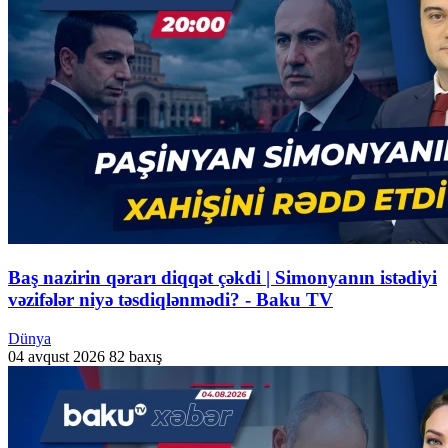
Baş nazirin qərarı diqqət çəkdi | Simonyanın istədiyi
vəzifələr niyə təsdiqlənmədi? - Baku TV
Dünya
04 avqust 2026
82 baxış