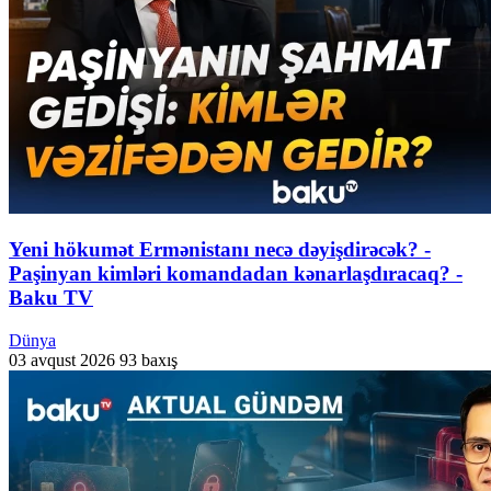
Yeni hökumət Ermənistanı necə dəyişdirəcək? -
Paşinyan kimləri komandadan kənarlaşdıracaq? -
Baku TV
Dünya
03 avqust 2026
93 baxış