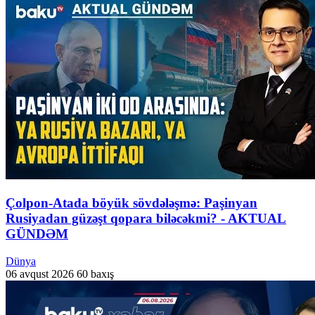
Çolpon-Atada böyük sövdələşmə: Paşinyan
Rusiyadan güzəşt qopara biləcəkmi? - AKTUAL
GÜNDƏM
Dünya
06 avqust 2026
60 baxış