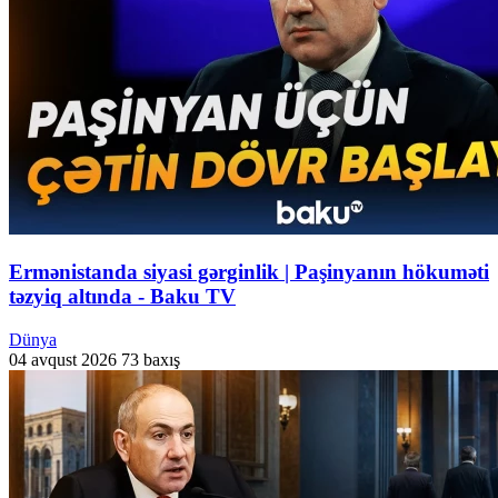
Ermənistanda siyasi gərginlik | Paşinyanın hökuməti
təzyiq altında - Baku TV
Dünya
04 avqust 2026
73 baxış