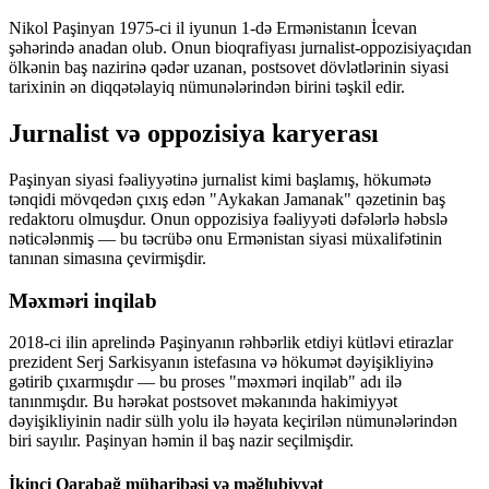
Nikol Paşinyan 1975-ci il iyunun 1-də Ermənistanın İcevan
şəhərində anadan olub. Onun bioqrafiyası jurnalist-oppozisiyaçıdan
ölkənin baş nazirinə qədər uzanan, postsovet dövlətlərinin siyasi
tarixinin ən diqqətəlayiq nümunələrindən birini təşkil edir.
Jurnalist və oppozisiya karyerası
Paşinyan siyasi fəaliyyətinə jurnalist kimi başlamış, hökumətə
tənqidi mövqedən çıxış edən "Aykakan Jamanak" qəzetinin baş
redaktoru olmuşdur. Onun oppozisiya fəaliyyəti dəfələrlə həbslə
nəticələnmiş — bu təcrübə onu Ermənistan siyasi müxalifətinin
tanınan simasına çevirmişdir.
Məxməri inqilab
2018-ci ilin aprelində Paşinyanın rəhbərlik etdiyi kütləvi etirazlar
prezident Serj Sarkisyanın istefasına və hökumət dəyişikliyinə
gətirib çıxarmışdır — bu proses "məxməri inqilab" adı ilə
tanınmışdır. Bu hərəkat postsovet məkanında hakimiyyət
dəyişikliyinin nadir sülh yolu ilə həyata keçirilən nümunələrindən
biri sayılır. Paşinyan həmin il baş nazir seçilmişdir.
İkinci Qarabağ müharibəsi və məğlubiyyət