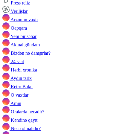
Press reliz
Verilişlər
Arzunun vaxtı
Qapqara
Yeni bir səhər
Aktual gündəm
Bizdən nə danışırlar?
24 saat
Hərbi xronika
Aydın tarix
Retro Baku
O vaxtlar
Amin
Oralarda necədir?
Kəndinə qayıt
Necə olmalıdır?