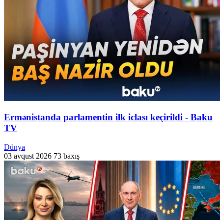
Ermənistanda parlamentin ilk iclası keçirildi - Baku
TV
Dünya
03 avqust 2026
73 baxış