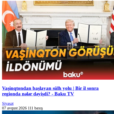
Vaşinqtondan başlayan sülh yolu | Bir il sonra
regionda nələr dəyişdi? - Baku TV
Siyasət
07 avqust 2026
111 baxış