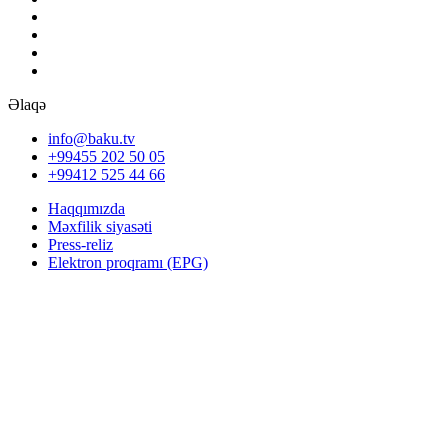
Əlaqə
info@baku.tv
+99455 202 50 05
+99412 525 44 66
Haqqımızda
Məxfilik siyasəti
Press-reliz
Elektron proqramı (EPG)