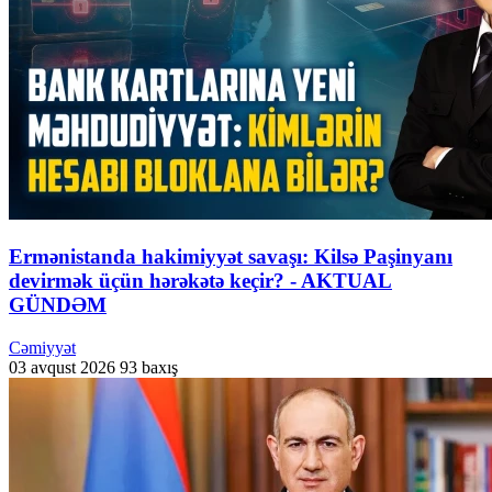
Ermənistanda hakimiyyət savaşı: Kilsə Paşinyanı
devirmək üçün hərəkətə keçir? - AKTUAL
GÜNDƏM
Cəmiyyət
03 avqust 2026
93 baxış