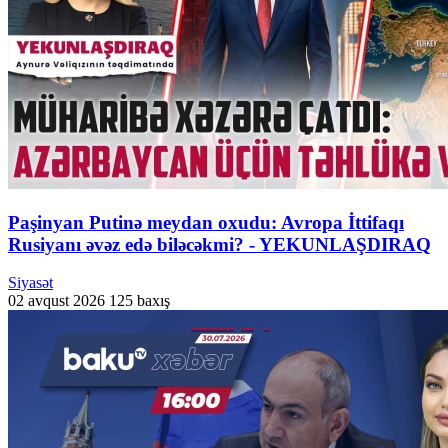
Paşinyan Putinə meydan oxudu: Avropa İttifaqı
Rusiyanı əvəz edə biləcəkmi? - YEKUNLAŞDIRAQ
Siyasət
02 avqust 2026
125 baxış