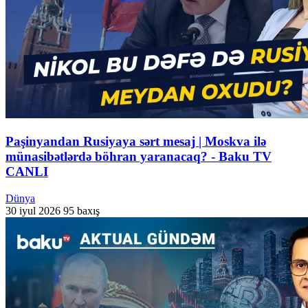
Paşinyandan Rusiyaya sərt mesaj | Moskva ilə
münasibətlərdə böhran yaranacaq? - Baku TV
CANLI
Dünya
30 iyul 2026
95 baxış