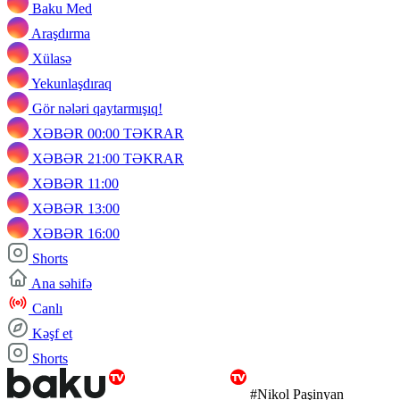
Baku Med
Araşdırma
Xülasə
Yekunlaşdıraq
Gör nələri qaytarmışıq!
XƏBƏR 00:00 TƏKRAR
XƏBƏR 21:00 TƏKRAR
XƏBƏR 11:00
XƏBƏR 13:00
XƏBƏR 16:00
Shorts
Ana səhifə
Canlı
Kəşf et
Shorts
#Nikol Paşinyan