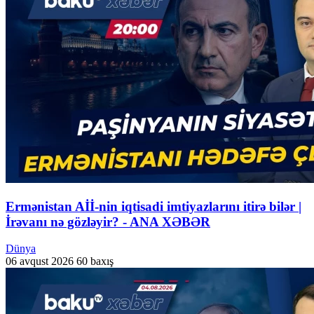
Ermənistan Aİİ-nin iqtisadi imtiyazlarını itirə bilər |
İrəvanı nə gözləyir? - ANA XƏBƏR
Dünya
06 avqust 2026
60 baxış