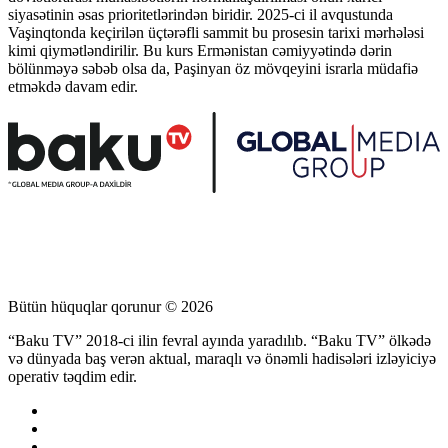
siyasətinin əsas prioritetlərindən biridir. 2025-ci il avqustunda
Vaşinqtonda keçirilən üçtərəfli sammit bu prosesin tarixi mərhələsi
kimi qiymətləndirilir. Bu kurs Ermənistan cəmiyyətində dərin
bölünməyə səbəb olsa da, Paşinyan öz mövqeyini israrla müdafiə
etməkdə davam edir.
Bütün hüquqlar qorunur © 2026
“Baku TV” 2018-ci ilin fevral ayında yaradılıb. “Baku TV” ölkədə
və dünyada baş verən aktual, maraqlı və önəmli hadisələri izləyiciyə
operativ təqdim edir.