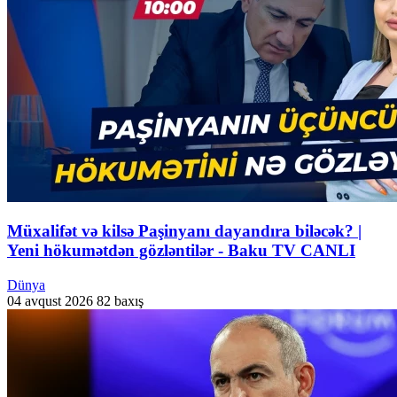
Müxalifət və kilsə Paşinyanı dayandıra biləcək? |
Yeni hökumətdən gözləntilər - Baku TV CANLI
Dünya
04 avqust 2026
82 baxış