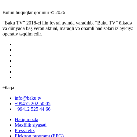
Bütün hüquqlar qorunur © 2026
“Baku TV” 2018-ci ilin fevral ayında yaradılıb. “Baku TV” ölkədə
və dünyada baş verən aktual, maraqlı və önəmli hadisələri izləyiciyə
operativ təqdim edir.
Əlaqə
info@baku.tv
+99455 202 50 05
+99412 525 44 66
Haqqımızda
Məxfilik siyasəti
Press-reliz
Elektron proqramı (EPG)