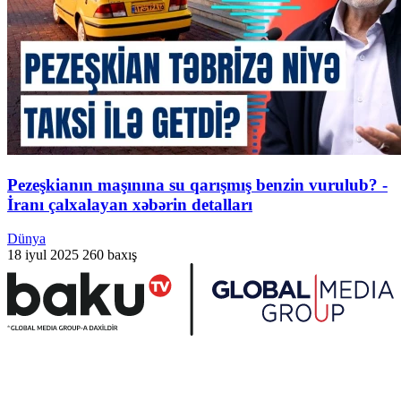
Pezeşkianın maşınına su qarışmış benzin vurulub? -
İranı çalxalayan xəbərin detalları
Dünya
18 iyul 2025
260 baxış