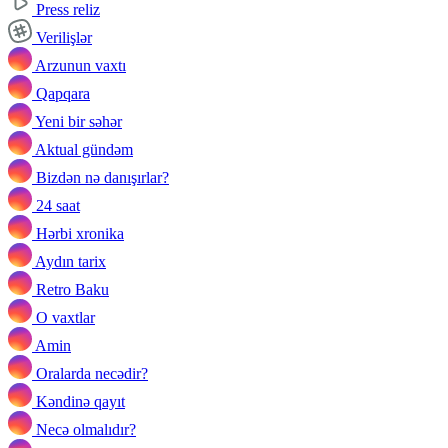
Press reliz
Verilişlər
Arzunun vaxtı
Qapqara
Yeni bir səhər
Aktual gündəm
Bizdən nə danışırlar?
24 saat
Hərbi xronika
Aydın tarix
Retro Baku
O vaxtlar
Amin
Oralarda necədir?
Kəndinə qayıt
Necə olmalıdır?