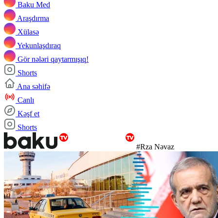
Baku Med
Araşdırma
Xülasə
Yekunlaşdıraq
Gör nələri qaytarmışıq!
Shorts
Ana səhifə
Canlı
Kəşf et
Shorts
#Rza Nəvaz