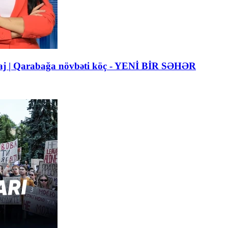
esaj | Qarabağa növbəti köç - YENİ BİR SƏHƏR