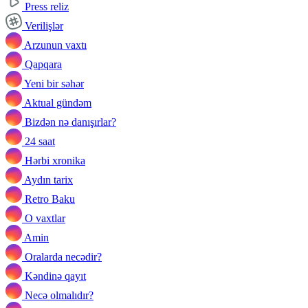
Press reliz
Verilişlər
Arzunun vaxtı
Qapqara
Yeni bir səhər
Aktual gündəm
Bizdən nə danışırlar?
24 saat
Hərbi xronika
Aydın tarix
Retro Baku
O vaxtlar
Amin
Oralarda necədir?
Kəndinə qayıt
Necə olmalıdır?