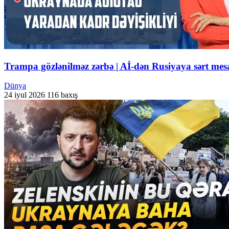
Trampa gözlənilməz zərbə | Aİ-dən Rusiyaya sərt m
Dünya
24 iyul 2026
116 baxış