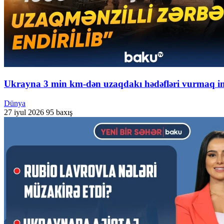
Ukrayna 3 min km-dən uzaqdakı hədəfləri vurmaq i
Dünya
27 iyul 2026
95 baxış