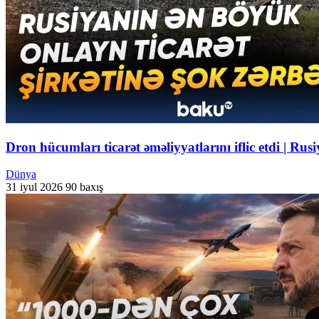
Dron hücumları ticarət əməliyyatlarını iflic etdi | R
Dünya
31 iyul 2026
90 baxış