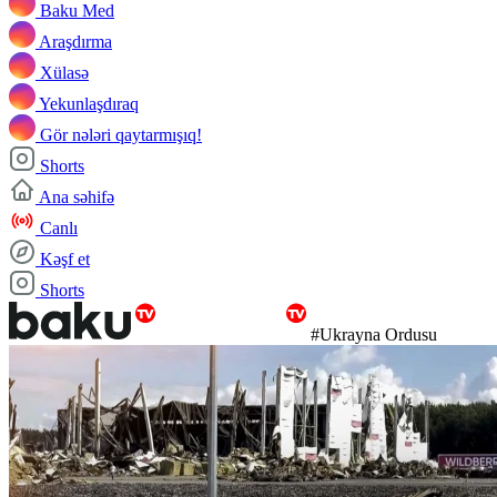
Baku Med
Araşdırma
Xülasə
Yekunlaşdıraq
Gör nələri qaytarmışıq!
Shorts
Ana səhifə
Canlı
Kəşf et
Shorts
#Ukrayna Ordusu