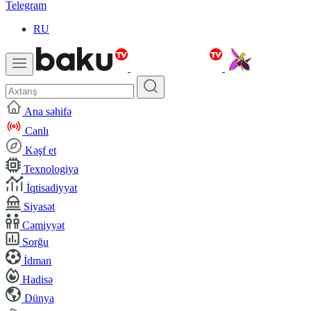
Telegram
RU
Ana səhifə
Canlı
Kəşf et
Texnologiya
İqtisadiyyat
Siyasət
Cəmiyyət
Sorğu
İdman
Hadisə
Dünya