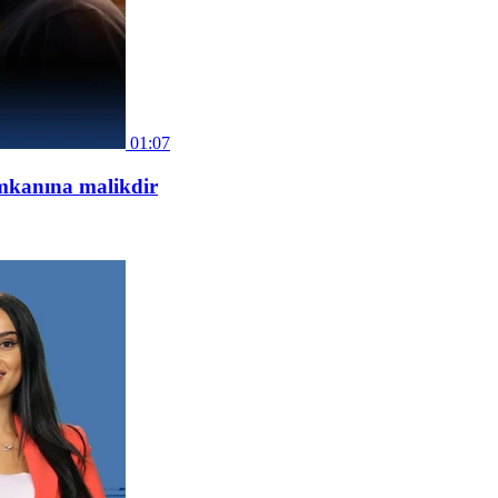
01:07
mkanına malikdir