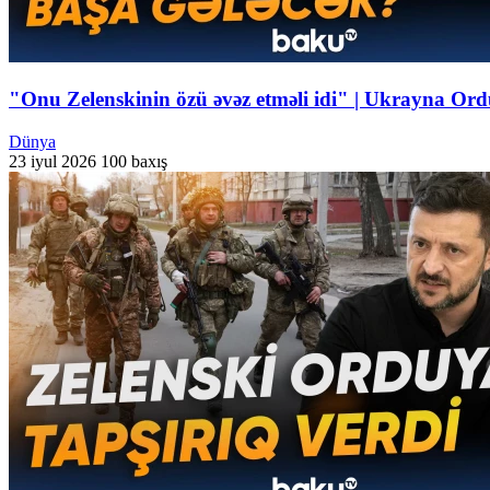
"Onu Zelenskinin özü əvəz etməli idi" | Ukrayna Ord
Dünya
23 iyul 2026
100 baxış