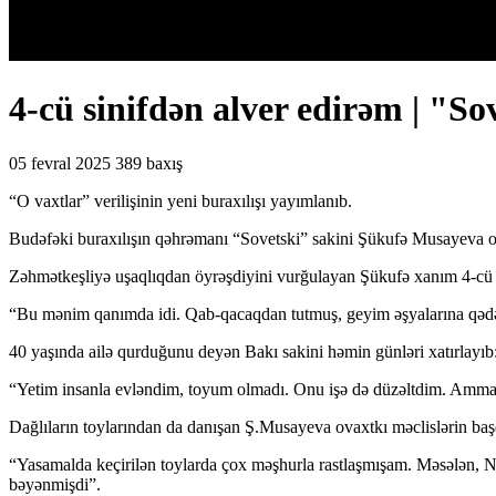
4-cü sinifdən alver edirəm | "
05 fevral 2025
389 baxış
“O vaxtlar” verilişinin yeni buraxılışı yayımlanıb.
Budəfəki buraxılışın qəhrəmanı “Sovetski” sakini Şükufə Musayeva o
Zəhmətkeşliyə uşaqlıqdan öyrəşdiyini vurğulayan Şükufə xanım 4-cü s
“Bu mənim qanımda idi. Qab-qacaqdan tutmuş, geyim əşyalarına qədər an
40 yaşında ailə qurduğunu deyən Bakı sakini həmin günləri xatırlayıb
“Yetim insanla evləndim, toyum olmadı. Onu işə də düzəltdim. Amma
Dağlıların toylarından da danışan Ş.Musayeva ovaxtkı məclislərin ba
“Yasamalda keçirilən toylarda çox məşhurla rastlaşmışam. Məsələn, Na
bəyənmişdi”.