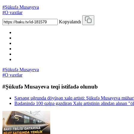
#Şükufə Musayeva
#O vaxtlar
Kopyalandı
#Şükufə Musayeva
#O vaxtlar
#Şükufə Musayeva teqi istifadə olunub
Sərsəng uğrunda döyüşən xalq artisti: Şükufə Musayeva müharib
Bədənində 100 qəlpə gəzdirən Xalq artistinin əlindən alın