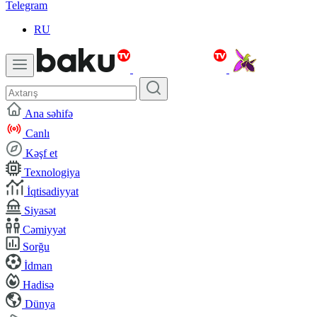
Telegram
RU
Ana səhifə
Canlı
Kəşf et
Texnologiya
İqtisadiyyat
Siyasət
Cəmiyyət
Sorğu
İdman
Hadisə
Dünya