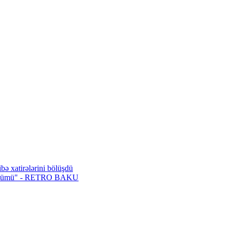
ə xatirələrini bölüşdü
an "ölümü" - RETRO BAKU