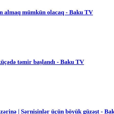
rkən almaq mümkün olacaq - Baku TV
küçədə təmir başlandı - Baku TV
nəzərinə | Sərnişinlər üçün böyük güzəşt -