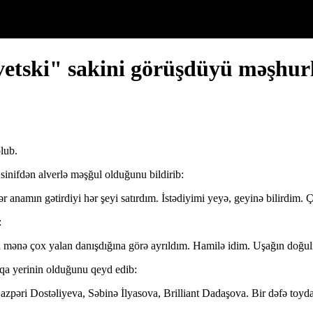
Sovetski" sakini görüşdüyü məşh
lub.
inifdən alverlə məşğul olduğunu bildirib:
amın gətirdiyi hər şeyi satırdım. İstədiyimi yeyə, geyinə bilirdim. Çox
:
 mənə çox yalan danışdığına görə ayrıldım. Hamilə idim. Uşağın doğu
şqa yerinin olduğunu qeyd edib:
zpəri Dostəliyeva, Səbinə İlyasova, Brilliant Dadaşova. Bir dəfə toyda