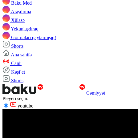
Baku Med
Araşdırma
Xülasə
Yekunlaşdıraq
Gör nələri qaytarmışıq!
Shorts
Ana səhifə
Canlı
Kəşf et
Shorts
Cəmiyyət
Pleyeri seçin:
youtube