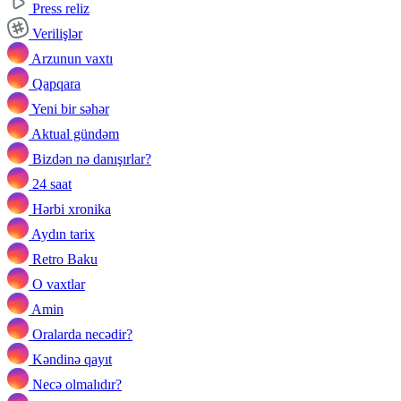
Press reliz
Verilişlər
Arzunun vaxtı
Qapqara
Yeni bir səhər
Aktual gündəm
Bizdən nə danışırlar?
24 saat
Hərbi xronika
Aydın tarix
Retro Baku
O vaxtlar
Amin
Oralarda necədir?
Kəndinə qayıt
Necə olmalıdır?