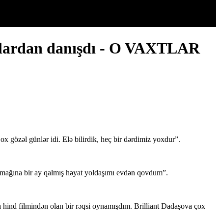
urlardan danışdı - O VAXTLAR
 gözəl günlər idi. Elə bilirdik, heç bir dərdimiz yoxdur”.
lmağına bir ay qalmış həyat yoldaşımı evdən qovdum”.
 hind filmindən olan bir rəqsi oynamışdım. Brilliant Dadaşova çox