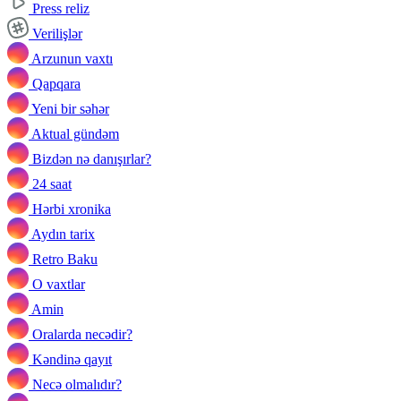
Press reliz
Verilişlər
Arzunun vaxtı
Qapqara
Yeni bir səhər
Aktual gündəm
Bizdən nə danışırlar?
24 saat
Hərbi xronika
Aydın tarix
Retro Baku
O vaxtlar
Amin
Oralarda necədir?
Kəndinə qayıt
Necə olmalıdır?