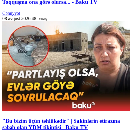
Toqquşma ona görə olursa... - Baku TV
Cəmiyyət
08 avqust 2026
48 baxış
"Bu bizim üçün təhlükədir" | Sakinlərin etirazına
səbəb olan YDM tikintisi - Baku TV