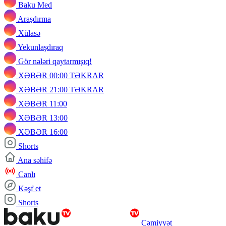
Baku Med
Araşdırma
Xülasə
Yekunlaşdıraq
Gör nələri qaytarmışıq!
XƏBƏR 00:00 TƏKRAR
XƏBƏR 21:00 TƏKRAR
XƏBƏR 11:00
XƏBƏR 13:00
XƏBƏR 16:00
Shorts
Ana səhifə
Canlı
Kəşf et
Shorts
Cəmiyyət