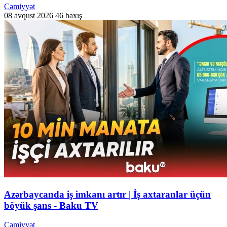
Cəmiyyət
08 avqust 2026
46 baxış
Azərbaycanda iş imkanı artır | İş axtaranlar üçün
böyük şans - Baku TV
Cəmiyyət