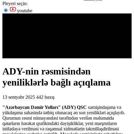
Pleyeri seçin:
youtube
ADY-nin rəsmisindən
yeniliklərlə bağlı açıqlama
13 sentyabr 2025
442 baxış
"Azərbaycan Dəmir Yolları" (ADY) QSC
sərnişindaşıma və
yükdaşıma sahəsində tətbiq olunacaq ən son yenilikləri açıqlayıb.
Qurumun rəsmi nümayəndəsi tərəfindən verilən məlumatda
qatarların hərəkət qrafikindəki dəyişikliklər, yeni marşrutların
istifadəyə verilməsi və rəqəmsal xidmətlərin təkmilləşdirilməsi