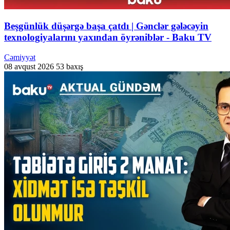
Beşgünlük düşərgə başa çatdı | Gənclər gələcəyin
texnologiyalarını yaxından öyrəniblər - Baku TV
Cəmiyyət
08 avqust 2026
53 baxış