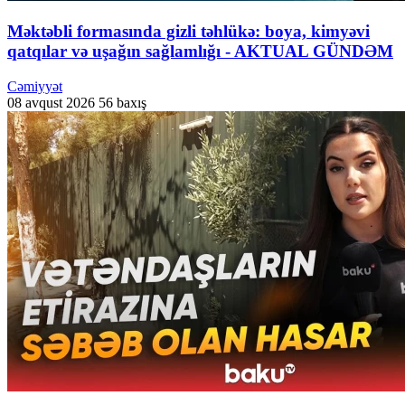
Məktəbli formasında gizli təhlükə: boya, kimyəvi
qatqılar və uşağın sağlamlığı - AKTUAL GÜNDƏM
Cəmiyyət
08 avqust 2026
56 baxış