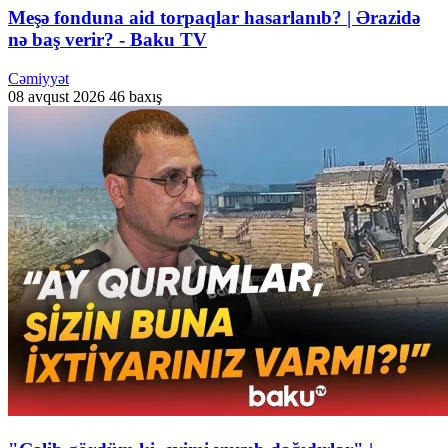
Meşə fonduna aid torpaqlar hasarlanıb? | Ərazidə
nə baş verir? - Baku TV
Cəmiyyət
08 avqust 2026
46 baxış