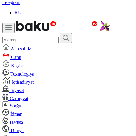
Telegram
RU
Ana səhifə
Canlı
Kəşf et
Texnologiya
İqtisadiyyat
Siyasət
Cəmiyyət
Sorğu
İdman
Hadisə
Dünya