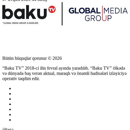
Bütün hüquqlar qorunur © 2026
“Baku TV” 2018-ci ilin fevral ayında yaradılıb. “Baku TV” ölkədə
və dünyada baş verən aktual, maraqlı və önəmli hadisələri izləyiciyə
operativ təqdim edir.
Əlaqə