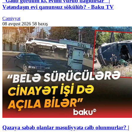
"Gəlib gördüm ki, evimi vurub dağıdırlar" |
Vətəndaşın evi qanunsuz sökülüb? - Baku TV
Cəmiyyət
08 avqust 2026
58 baxış
Qəzaya səbəb olanlar məsuliyyətə cəlb olunmurlar? |