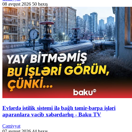
08 avqust 2026
50 baxış
Evlərdə istilik sistemi ilə bağlı təmir-bərpa işləri
aparanlara vacib xəbərdarlıq - Baku TV
Cəmiyyət
07 avqust 2026
44 baxış