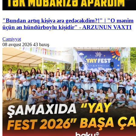
"Bundan artıq kişiyə ərə gedəcəkdim?!" | "O mənim
üçün ən hündürboylu kişidir" - ARZUNUN VAXTI
Cəmiyyət
08 avqust 2026
43 baxış