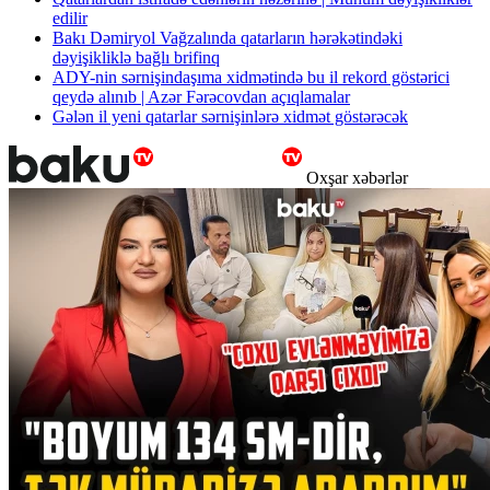
edilir
Bakı Dəmiryol Vağzalında qatarların hərəkətindəki
dəyişikliklə bağlı brifinq
ADY-nin sərnişindaşıma xidmətində bu il rekord göstərici
qeydə alınıb | Azər Fərəcovdan açıqlamalar
Gələn il yeni qatarlar sərnişinlərə xidmət göstərəcək
Oxşar xəbərlər