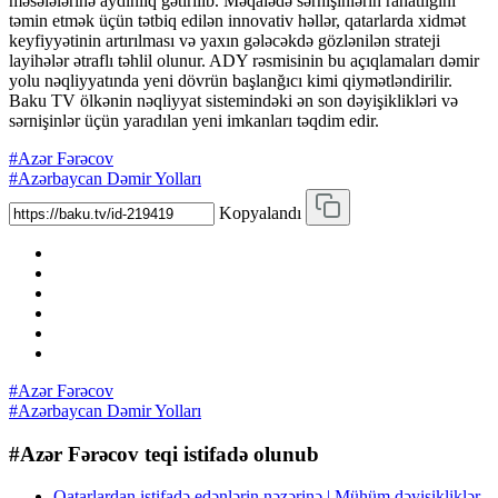
məsələlərinə aydınlıq gətirilib. Məqalədə sərnişinlərin rahatlığını
təmin etmək üçün tətbiq edilən innovativ həllər, qatarlarda xidmət
keyfiyyətinin artırılması və yaxın gələcəkdə gözlənilən strateji
layihələr ətraflı təhlil olunur. ADY rəsmisinin bu açıqlamaları dəmir
yolu nəqliyyatında yeni dövrün başlanğıcı kimi qiymətləndirilir.
Baku TV ölkənin nəqliyyat sistemindəki ən son dəyişiklikləri və
sərnişinlər üçün yaradılan yeni imkanları təqdim edir.
#Azər Fərəcov
#Azərbaycan Dəmir Yolları
Kopyalandı
#Azər Fərəcov
#Azərbaycan Dəmir Yolları
#Azər Fərəcov teqi istifadə olunub
Qatarlardan istifadə edənlərin nəzərinə | Mühüm dəyişikliklər