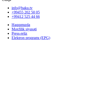
info@baku.tv
+99455 202 50 05
+99412 525 44 66
Haqqımızda
Məxfilik siyasəti
Press-reliz
Elektron proqramı (EPG)