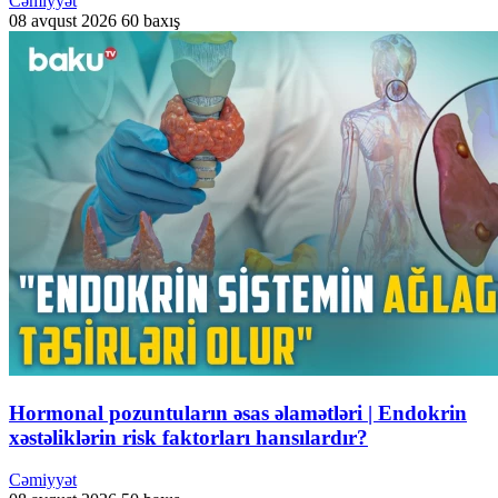
Cəmiyyət
08 avqust 2026
60 baxış
Hormonal pozuntuların əsas əlamətləri | Endokrin
xəstəliklərin risk faktorları hansılardır?
Cəmiyyət