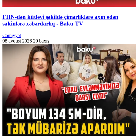
FHN-dən kütləvi şəkildə çimərliklərə axın edən
sakinlərə xəbərdarlıq - Baku TV
Cəmiyyət
08 avqust 2026
29 baxış