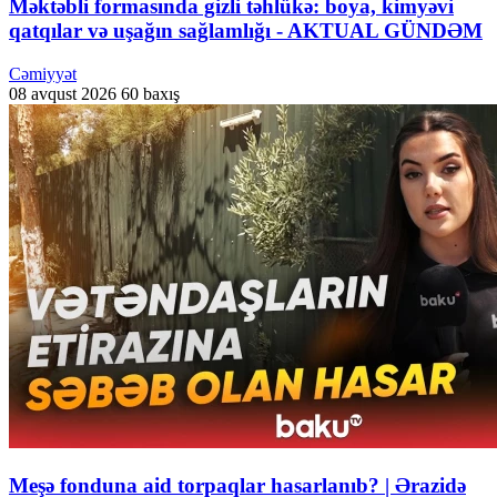
Məktəbli formasında gizli təhlükə: boya, kimyəvi
qatqılar və uşağın sağlamlığı - AKTUAL GÜNDƏM
Cəmiyyət
08 avqust 2026
60 baxış
Meşə fonduna aid torpaqlar hasarlanıb? | Ərazidə