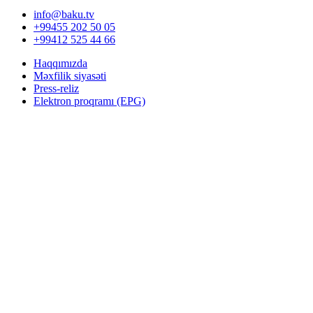
info@baku.tv
+99455 202 50 05
+99412 525 44 66
Haqqımızda
Məxfilik siyasəti
Press-reliz
Elektron proqramı (EPG)