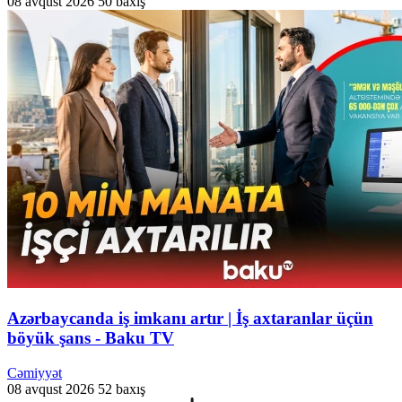
08 avqust 2026
50 baxış
Azərbaycanda iş imkanı artır | İş axtaranlar üçün
böyük şans - Baku TV
Cəmiyyət
08 avqust 2026
52 baxış