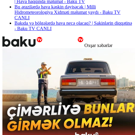
| Hava haqqında məlumat - Baku TV
Bu ərazilərdə hava kəskin dəyişəcək | Milli
Hidrometeorologiya Xidməti məlumat yaydı - Baku TV
CANLI
Bakıda və bölgələrdə hava necə olacaq? | Sakinlərin diqqətinə
- Baku TV CANLI
Oxşar xəbərlər