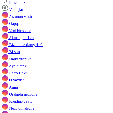
Press reliz
Verilişlər
Arzunun vaxtı
Qapqara
Yeni bir səhər
Aktual gündəm
Bizdən nə danışırlar?
24 saat
Hərbi xronika
Aydın tarix
Retro Baku
O vaxtlar
Amin
Oralarda necədir?
Kəndinə qayıt
Necə olmalıdır?