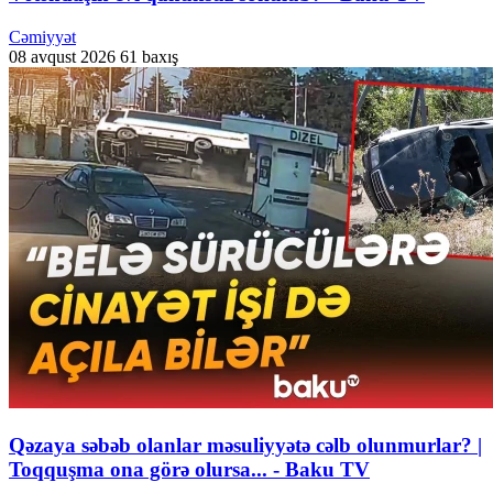
Cəmiyyət
08 avqust 2026
61 baxış
Qəzaya səbəb olanlar məsuliyyətə cəlb olunmurlar? |
Toqquşma ona görə olursa... - Baku TV