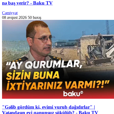
nə baş verir? - Baku TV
Cəmiyyət
08 avqust 2026
50 baxış
"Gəlib gördüm ki, evimi vurub dağıdırlar" |
Vətəndaşın evi qanunsuz sökülüb? - Baku TV