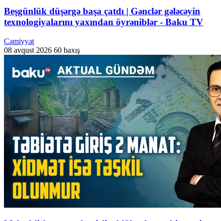
Beşgünlük düşərgə başa çatdı | Gənclər gələcəyin
texnologiyalarını yaxından öyrəniblər - Baku TV
Cəmiyyət
08 avqust 2026
60 baxış