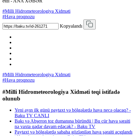
etdi - ANA XƏBƏR
#Milli Hidrometeorologiya Xidməti
#Hava proqnozu
Kopyalandı
#Milli Hidrometeorologiya Xidməti
#Hava proqnozu
#Milli Hidrometeorologiya Xidməti teqi istifadə
olunub
Yeni ayın ilk günü paytaxt və bölgələrdə hava necə olacaq? -
Baku TV CANLI
Bakı və Abşeron toz dumanına büründü | Bu cür hava şəraiti
nə vaxta qədər davam edəcək? - Baku TV
Paytaxt və bölgələrdə sabaha gözlənilən hava şəraiti açıqlandı