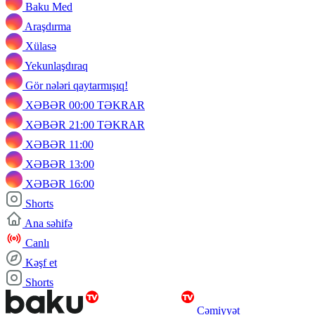
Baku Med
Araşdırma
Xülasə
Yekunlaşdıraq
Gör nələri qaytarmışıq!
XƏBƏR 00:00 TƏKRAR
XƏBƏR 21:00 TƏKRAR
XƏBƏR 11:00
XƏBƏR 13:00
XƏBƏR 16:00
Shorts
Ana səhifə
Canlı
Kəşf et
Shorts
Cəmiyyət