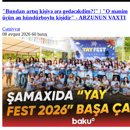
"Bundan artıq kişiyə ərə gedəcəkdim?!" | "O mənim
üçün ən hündürboylu kişidir" - ARZUNUN VAXTI
Cəmiyyət
08 avqust 2026
60 baxış