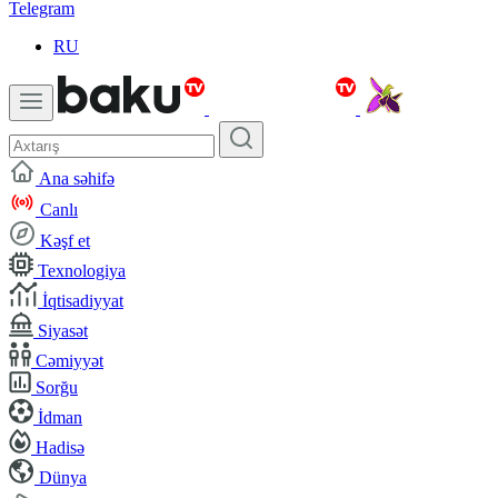
Telegram
RU
Ana səhifə
Canlı
Kəşf et
Texnologiya
İqtisadiyyat
Siyasət
Cəmiyyət
Sorğu
İdman
Hadisə
Dünya