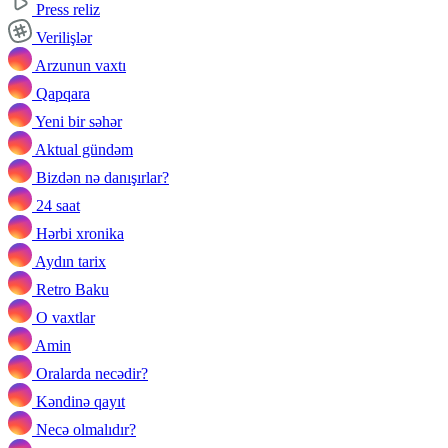
Press reliz
Verilişlər
Arzunun vaxtı
Qapqara
Yeni bir səhər
Aktual gündəm
Bizdən nə danışırlar?
24 saat
Hərbi xronika
Aydın tarix
Retro Baku
O vaxtlar
Amin
Oralarda necədir?
Kəndinə qayıt
Necə olmalıdır?