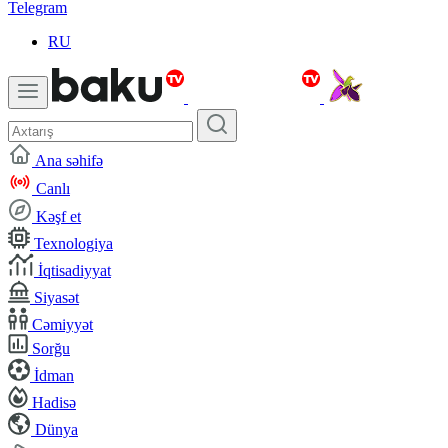
Telegram
RU
Ana səhifə
Canlı
Kəşf et
Texnologiya
İqtisadiyyat
Siyasət
Cəmiyyət
Sorğu
İdman
Hadisə
Dünya