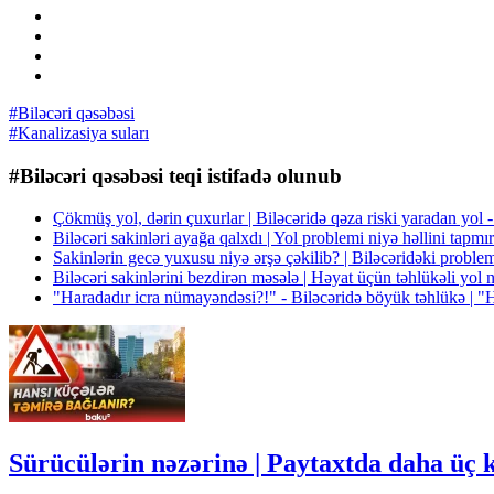
#Biləcəri qəsəbəsi
#Kanalizasiya suları
#Biləcəri qəsəbəsi teqi istifadə olunub
Çökmüş yol, dərin çuxurlar | Biləcəridə qəza riski yaradan yol
Biləcəri sakinləri ayağa qalxdı | Yol problemi niyə həllini tapm
Sakinlərin gecə yuxusu niyə ərşə çəkilib? | Biləcəridəki probl
Biləcəri sakinlərini bezdirən məsələ | Həyat üçün təhlükəli yol
"Haradadır icra nümayəndəsi?!" - Biləcəridə böyük təhlükə | "
Sürücülərin nəzərinə | Paytaxtda daha üç 