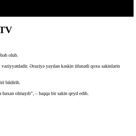
 TV
əbəb olub.
lu vəziyyətdədir. Əraziyə yayılan kəskin üfunətli qoxu sakinlərin
i bildirib.
ə baxan olmayıb”, – başqa bir sakin qeyd edib.