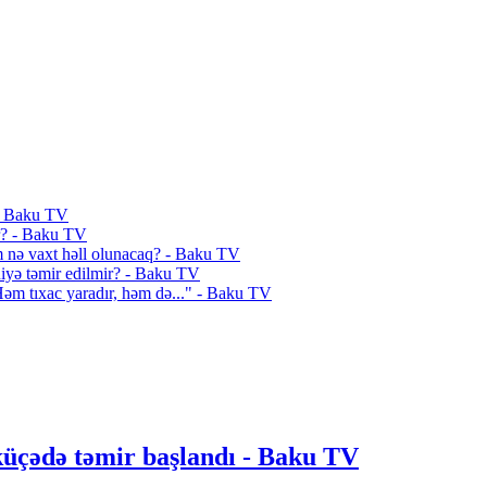
 - Baku TV
ır? - Baku TV
em nə vaxt həll olunacaq? - Baku TV
 niyə təmir edilmir? - Baku TV
Həm tıxac yaradır, həm də..." - Baku TV
küçədə təmir başlandı - Baku TV