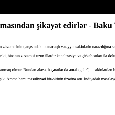
olmasından şikayət edirlər - Baku
zirzəmisinin qarşısındakı acınacaqlı vəziyyət sakinlərin narazılığına s
 ki, binanın zirzəmisi uzun illərdir kanalizasiya və çirkab suları ilə do
maq olmur. Bundan əlavə, həşəratlar da əmələ gəlir”, – sakinlərdən bir
şik. Amma hamı məsuliyyəti bir-birinin üzərinə atır. İndiyədək məsələy