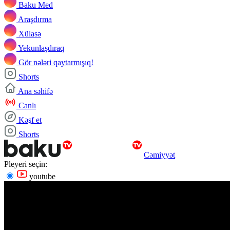
Baku Med
Araşdırma
Xülasə
Yekunlaşdıraq
Gör nələri qaytarmışıq!
Shorts
Ana səhifə
Canlı
Kəşf et
Shorts
Cəmiyyət
Pleyeri seçin:
youtube