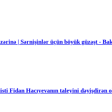
nəzərinə | Sərnişinlər üçün böyük güzəşt -
sti Fidan Hacıyevanın taleyini dəyişdirən o