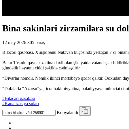
Bina sakinləri zirzəmilərə su d
12 may 2026
305 baxış
Biləcəri qəsəbəsi, Xurşidbanu Natəvan küçəsində yerləşən 7-ci binanın 
Baku TV-nin qaynar xəttinə daxil olan şikayətdə vətəndaşlar bildiriblər
gündəlik həyatını ciddi şəkildə çətinləşdirir.
“Divarlar nəmdir. Nəmlik ikinci mərtəbəyə qədər qalxır. Qoxudan dayan
“Dəfələrlə “Azərsu”ya, icra hakimiyyətinə, bələdiyyəyə müraciət etmi
#Biləcəri qəsəbəsi
#Kanalizasiya suları
Kopyalandı