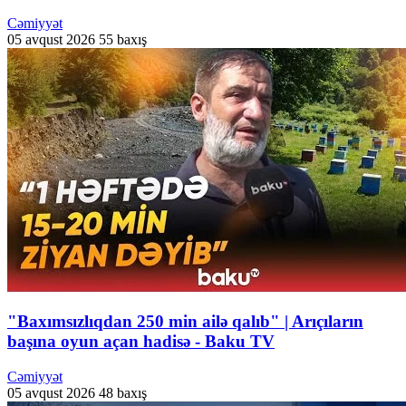
Cəmiyyət
05 avqust 2026
55 baxış
"Baxımsızlıqdan 250 min ailə qalıb" | Arıçıların
başına oyun açan hadisə - Baku TV
Cəmiyyət
05 avqust 2026
48 baxış