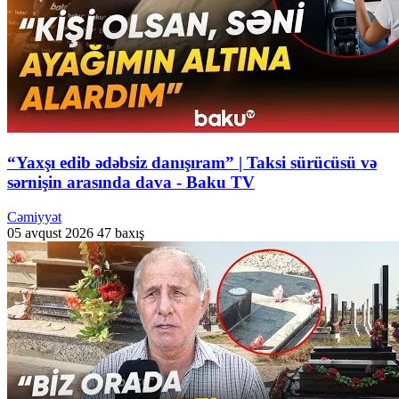
“Yaxşı edib ədəbsiz danışıram” | Taksi sürücüsü və
sərnişin arasında dava - Baku TV
Cəmiyyət
05 avqust 2026
47 baxış