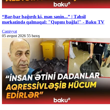
“Bar-bar bağırdı ki, mən sənin...” | Təhsil
mərkəzində qalmaqal: "Qapını bağla!" - Baku TV
Cəmiyyət
05 avqust 2026
55 baxış