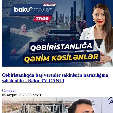
Qəbiristanlıqda baş verənlər sakinlərin narazılığına
səbəb oldu - Baku TV CANLI
Cəmiyyət
05 avqust 2026
55 baxış