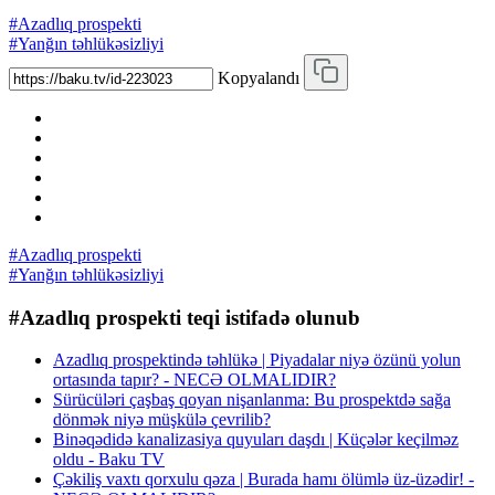
#Azadlıq prospekti
#Yanğın təhlükəsizliyi
Kopyalandı
#Azadlıq prospekti
#Yanğın təhlükəsizliyi
#Azadlıq prospekti teqi istifadə olunub
Azadlıq prospektində təhlükə | Piyadalar niyə özünü yolun
ortasında tapır? - NECƏ OLMALIDIR?
Sürücüləri çaşbaş qoyan nişanlanma: Bu prospektdə sağa
dönmək niyə müşkülə çevrilib?
Binəqədidə kanalizasiya quyuları daşdı | Küçələr keçilməz
oldu - Baku TV
Çəkiliş vaxtı qorxulu qəza | Burada hamı ölümlə üz-üzədir! -