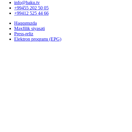
info@baku.tv
+99455 202 50 05
+99412 525 44 66
Haqqımızda
Məxfilik siyasəti
Press-reliz
Elektron proqramı (EPG)