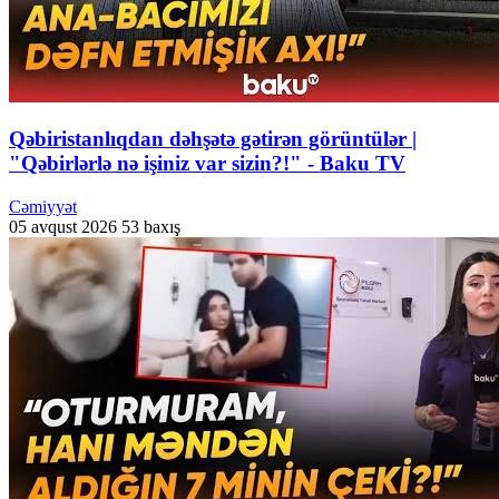
Qəbiristanlıqdan dəhşətə gətirən görüntülər |
"Qəbirlərlə nə işiniz var sizin?!" - Baku TV
Cəmiyyət
05 avqust 2026
53 baxış