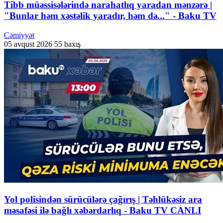
Tibb müəssisələrində narahatlıq yaradan mənzərə |
"Bunlar həm xəstəlik yaradır, həm də..." - Baku TV
Cəmiyyət
05 avqust 2026
55 baxış
Yol polisindən sürücülərə çağırış | Təhlükəsiz ara
məsafəsi ilə bağlı xəbərdarlıq - Baku TV CANLI