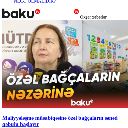
NECƏ OLMALIDIR?
Oxşar xəbərlər
Maliyyələşmə müsabiqəsinə özəl bağçaların sənəd
qəbulu başlayır