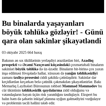
Bu binalarda yaşayanları
böyük təhlükə gözləyir! - Günü
qara olan sakinlər şikayətləndi
03 oktyabr 2025
664 baxış
Bakının ən sıx tikililərinin yerləşdiyi ərazilərdən biri,
Azadlıq
prospekti
və
Əcəmi Naxçıvani küçəsindəki
çoxmərtəbəli binaların
sakinləri
böyük təhlükə
ilə üz-üzədir. Binaların bir-birinə çox yaxın
inşa edilməsi fövqəladə hallar, xüsusən də
yanğın təhlükəsizliyi
zamanı
təxliyə prosesini
ciddi şəkildə çətinləşdirir. Sakinlər dar
keçidlərdən keçərkən belə çətinlik çəkməkdən şikayətlənirlər. Bakı
Memarlıq Layihələri Bürosunun rəhbəri
Məmməd Məmmədov
bu
cür tikintinin
təhlükəsizlik qaydalarına
zidd olduğunu və
vətəndaşların həyatı üçün risk yaratdığını təsdiqləyir. Ekspert bu
halın həm də şəhərin inkişaf planına uyğun gəlmədiyini vurğulayır
və problemin təcili həllini tələb edir.