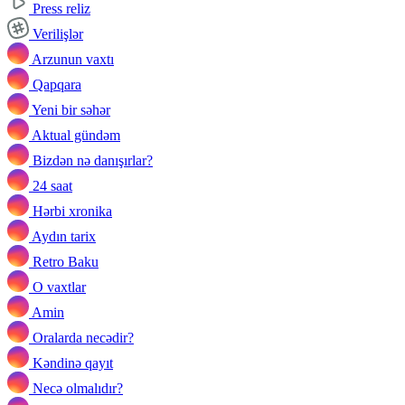
Press reliz
Verilişlər
Arzunun vaxtı
Qapqara
Yeni bir səhər
Aktual gündəm
Bizdən nə danışırlar?
24 saat
Hərbi xronika
Aydın tarix
Retro Baku
O vaxtlar
Amin
Oralarda necədir?
Kəndinə qayıt
Necə olmalıdır?