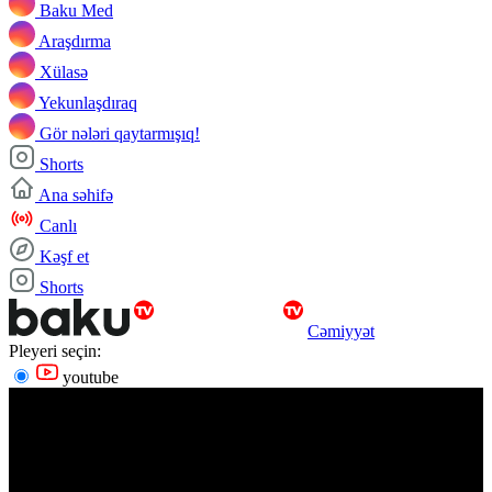
Baku Med
Araşdırma
Xülasə
Yekunlaşdıraq
Gör nələri qaytarmışıq!
Shorts
Ana səhifə
Canlı
Kəşf et
Shorts
Cəmiyyət
Pleyeri seçin:
youtube