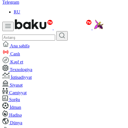
Telegram
RU
Ana səhifə
Canlı
Kəşf et
Texnologiya
İqtisadiyyat
Siyasət
Cəmiyyət
Sorğu
İdman
Hadisə
Dünya