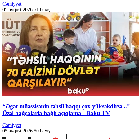
Cəmiyyət
05 avqust 2026
51 baxış
“Əgər müəssisənin təhsil haqqı çox yüksəkdirsə...” |
Özəl bağçalarla bağlı açıqlama - Baku TV
Cəmiyyət
05 avqust 2026
50 baxış