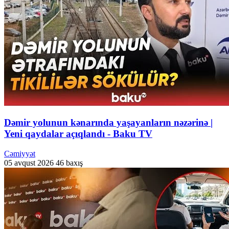
Dəmir yolunun kənarında yaşayanların nəzərinə |
Yeni qaydalar açıqlandı - Baku TV
Cəmiyyət
05 avqust 2026
46 baxış