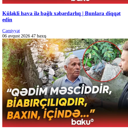
Küləkli hava ilə bağlı xəbərdarlıq | Bunlara diqqət
edin
Cəmiyyət
06 avqust 2026
47 baxış