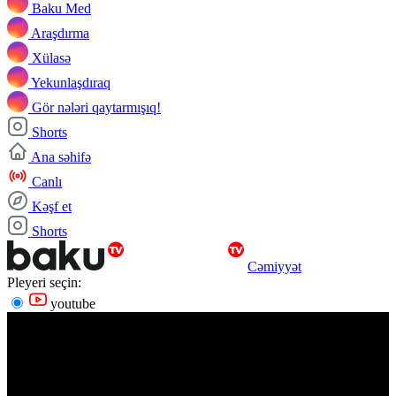
Baku Med
Araşdırma
Xülasə
Yekunlaşdıraq
Gör nələri qaytarmışıq!
Shorts
Ana səhifə
Canlı
Kəşf et
Shorts
Cəmiyyət
Pleyeri seçin:
youtube