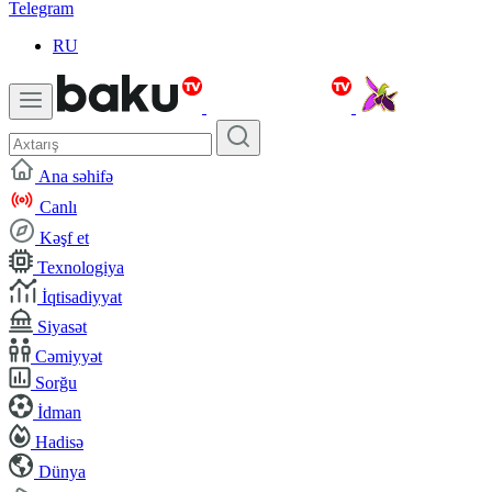
Telegram
RU
Ana səhifə
Canlı
Kəşf et
Texnologiya
İqtisadiyyat
Siyasət
Cəmiyyət
Sorğu
İdman
Hadisə
Dünya