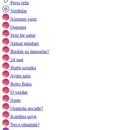
Press reliz
Verilişlər
Arzunun vaxtı
Qapqara
Yeni bir səhər
Aktual gündəm
Bizdən nə danışırlar?
24 saat
Hərbi xronika
Aydın tarix
Retro Baku
O vaxtlar
Amin
Oralarda necədir?
Kəndinə qayıt
Necə olmalıdır?