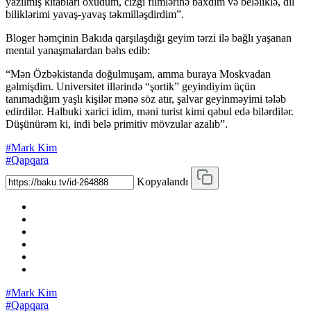
yazılmış kitabları oxudum, cizgi filmlərinə baxdım və beləliklə, dil
biliklərimi yavaş-yavaş təkmilləşdirdim”.
Bloger həmçinin Bakıda qarşılaşdığı geyim tərzi ilə bağlı yaşanan
mental yanaşmalardan bəhs edib:
“Mən Özbəkistanda doğulmuşam, amma buraya Moskvadan
gəlmişdim. Universitet illərində “şortik” geyindiyim üçün
tanımadığım yaşlı kişilər mənə söz atır, şalvar geyinməyimi tələb
edirdilər. Halbuki xarici idim, məni turist kimi qəbul edə bilərdilər.
Düşünürəm ki, indi belə primitiv mövzular azalıb”.
#Mark Kim
#Qapqara
Kopyalandı
#Mark Kim
#Qapqara