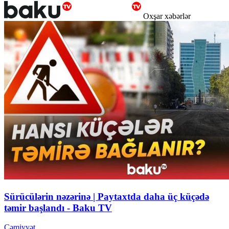
Oxşar xəbərlər
Sürücülərin nəzərinə | Paytaxtda daha üç küçədə
təmir başlandı - Baku TV
Cəmiyyət