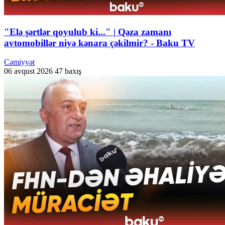
"Elə şərtlər qoyulub ki..." | Qəza zamanı
avtomobillər niyə kənara çəkilmir? - Baku TV
Cəmiyyət
06 avqust 2026
47 baxış