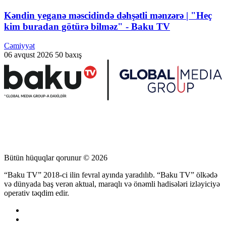
Kəndin yeganə məscidində dəhşətli mənzərə | "Heç
kim buradan götürə bilməz" - Baku TV
Cəmiyyət
06 avqust 2026
50 baxış
Bütün hüquqlar qorunur © 2026
“Baku TV” 2018-ci ilin fevral ayında yaradılıb. “Baku TV” ölkədə
və dünyada baş verən aktual, maraqlı və önəmli hadisələri izləyiciyə
operativ təqdim edir.