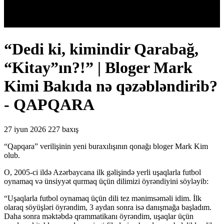
“Dedi ki, kimindir Qarabağ,
“Kitay”ın?!” | Bloger Mark
Kimi Bakıda nə qəzəbləndirib?
- QAPQARA
27 iyun 2026
227 baxış
“Qapqara” verilişinin yeni buraxılışının qonağı bloger Mark Kim
olub.
O, 2005-ci ildə Azərbaycana ilk gəlişində yerli uşaqlarla futbol
oynamaq və ünsiyyət qurmaq üçün dilimizi öyrəndiyini söyləyib:
“Uşaqlarla futbol oynamaq üçün dili tez mənimsəməli idim. İlk
olaraq söyüşləri öyrəndim, 3 aydan sonra isə danışmağa başladım.
Daha sonra məktəbdə qrammatikanı öyrəndim, uşaqlar üçün