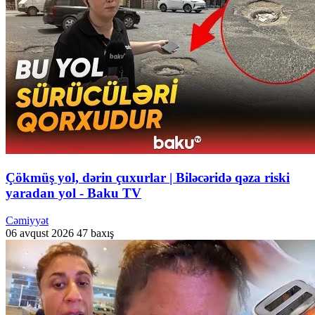
Çökmüş yol, dərin çuxurlar | Biləcəridə qəza riski
yaradan yol - Baku TV
Cəmiyyət
06 avqust 2026
47 baxış