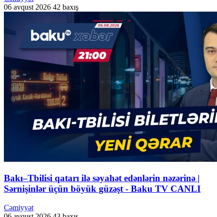
06 avqust 2026
42 baxış
Bakı–Tbilisi qatarı ilə səyahət edənlərin nəzərinə |
Sərnişinlər üçün böyük güzəşt - Baku TV CANLI
Cəmiyyət
06 avqust 2026
43 baxış