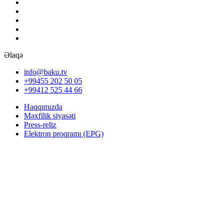
Əlaqə
info@baku.tv
+99455 202 50 05
+99412 525 44 66
Haqqımızda
Məxfilik siyasəti
Press-reliz
Elektron proqramı (EPG)