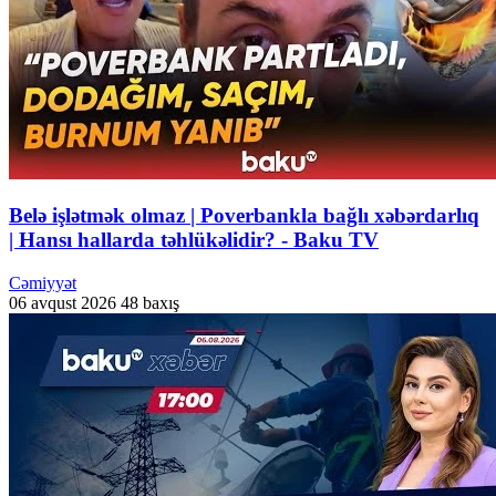
Belə işlətmək olmaz | Poverbankla bağlı xəbərdarlıq
| Hansı hallarda təhlükəlidir? - Baku TV
Cəmiyyət
06 avqust 2026
48 baxış