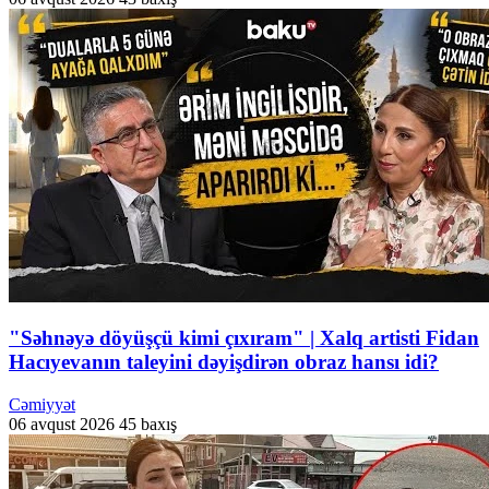
"Səhnəyə döyüşçü kimi çıxıram" | Xalq artisti Fidan
Hacıyevanın taleyini dəyişdirən obraz hansı idi?
Cəmiyyət
06 avqust 2026
45 baxış