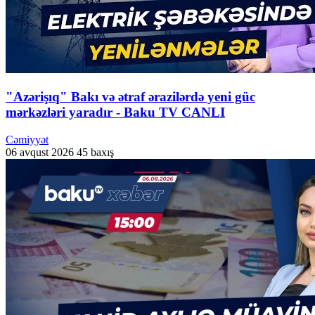
"Azərişıq" Bakı və ətraf ərazilərdə yeni güc
mərkəzləri yaradır - Baku TV CANLI
Cəmiyyət
06 avqust 2026
45 baxış