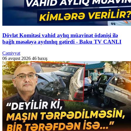
Dövlət Komitəsi vahid aylıq müavinət ödənişi ilə
bağlı məsələyə aydınlıq gətirdi - Baku TV CANLI
Cəmiyyət
06 avqust 2026
46 baxış