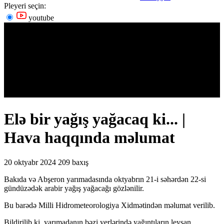
Pleyeri seçin:
youtube
Elə bir yağış yağacaq ki... |
Hava haqqında məlumat
20 oktyabr 2024
209 baxış
Bakıda və Abşeron yarımadasında oktyabrın 21-i səhərdən 22-si
gündüzədək arabir yağış yağacağı gözlənilir.
Bu barədə Milli Hidrometeorologiya Xidmətindən məlumat verilib.
Bildirilib ki, yarımadanın bəzi yerlərində yağıntıların leysan