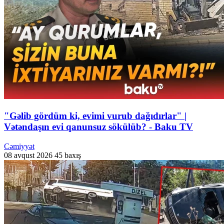
"Gəlib gördüm ki, evimi vurub dağıdırlar" |
Vətəndaşın evi qanunsuz sökülüb? - Baku TV
Cəmiyyət
08 avqust 2026
45 baxış