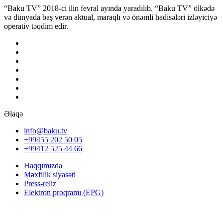
“Baku TV” 2018-ci ilin fevral ayında yaradılıb. “Baku TV” ölkədə
və dünyada baş verən aktual, maraqlı və önəmli hadisələri izləyiciyə
operativ təqdim edir.
Əlaqə
info@baku.tv
+99455 202 50 05
+99412 525 44 66
Haqqımızda
Məxfilik siyasəti
Press-reliz
Elektron proqramı (EPG)