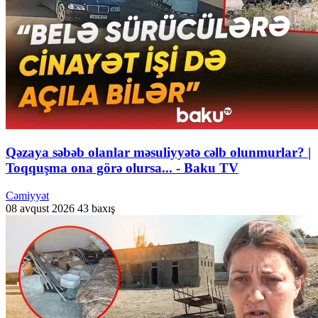
Qəzaya səbəb olanlar məsuliyyətə cəlb olunmurlar? |
Toqquşma ona görə olursa... - Baku TV
Cəmiyyət
08 avqust 2026
43 baxış