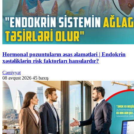
Hormonal pozuntuların əsas əlamətləri | Endokrin
xəstəliklərin risk faktorları hansılardır?
Cəmiyyət
08 avqust 2026
45 baxış