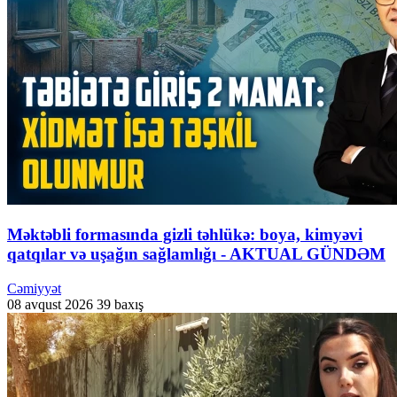
Məktəbli formasında gizli təhlükə: boya, kimyəvi
qatqılar və uşağın sağlamlığı - AKTUAL GÜNDƏM
Cəmiyyət
08 avqust 2026
39 baxış