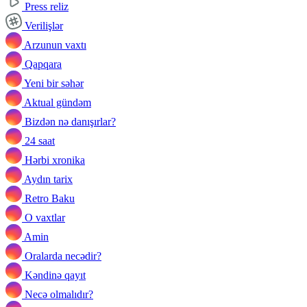
Press reliz
Verilişlər
Arzunun vaxtı
Qapqara
Yeni bir səhər
Aktual gündəm
Bizdən nə danışırlar?
24 saat
Hərbi xronika
Aydın tarix
Retro Baku
O vaxtlar
Amin
Oralarda necədir?
Kəndinə qayıt
Necə olmalıdır?