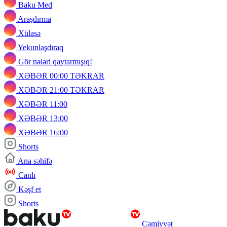
Baku Med
Araşdırma
Xülasə
Yekunlaşdıraq
Gör nələri qaytarmışıq!
XƏBƏR 00:00 TƏKRAR
XƏBƏR 21:00 TƏKRAR
XƏBƏR 11:00
XƏBƏR 13:00
XƏBƏR 16:00
Shorts
Ana səhifə
Canlı
Kəşf et
Shorts
Cəmiyyət