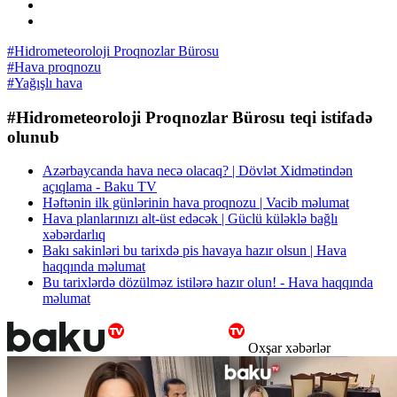
#Hidrometeoroloji Proqnozlar Bürosu
#Hava proqnozu
#Yağışlı hava
#Hidrometeoroloji Proqnozlar Bürosu teqi istifadə
olunub
Azərbaycanda hava necə olacaq? | Dövlət Xidmətindən
açıqlama - Baku TV
Həftənin ilk günlərinin hava proqnozu | Vacib məlumat
Hava planlarınızı alt-üst edəcək | Güclü küləklə bağlı
xəbərdarlıq
Bakı sakinləri bu tarixdə pis havaya hazır olsun | Hava
haqqında məlumat
Bu tarixlərdə dözülməz istilərə hazır olun! - Hava haqqında
məlumat
Oxşar xəbərlər