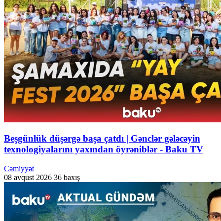
Beşgünlük düşərgə başa çatdı | Gənclər gələcəyin
texnologiyalarını yaxından öyrəniblər - Baku TV
Cəmiyyət
08 avqust 2026
36 baxış