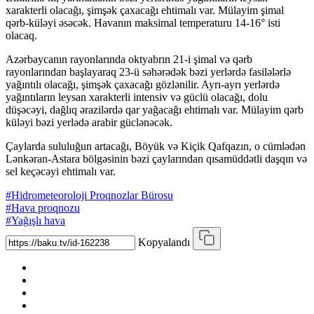
xarakterli olacağı, şimşək çaxacağı ehtimalı var. Mülayim şimal
qərb-küləyi əsəcək. Havanın maksimal temperaturu 14-16° isti
olacaq.
Azərbaycanın rayonlarında oktyabrın 21-i şimal və qərb
rayonlarından başlayaraq 23-ü səhərədək bəzi yerlərdə fasilələrlə
yağıntılı olacağı, şimşək çaxacağı gözlənilir. Ayrı-ayrı yerlərdə
yağıntıların leysan xarakterli intensiv və güclü olacağı, dolu
düşəcəyi, dağlıq ərazilərdə qar yağacağı ehtimalı var. Mülayim qərb
küləyi bəzi yerlədə arabir güclənəcək.
Çaylarda sululuğun artacağı, Böyük və Kiçik Qafqazın, o cümlədən
Lənkəran-Astara bölgəsinin bəzi çaylarından qısamüddətli daşqın və
sel keçəcəyi ehtimalı var.
#Hidrometeoroloji Proqnozlar Bürosu
#Hava proqnozu
#Yağışlı hava
Kopyalandı