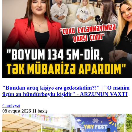
"Bundan artıq kişiyə ərə gedəcəkdim?!" | "O mənim
üçün ən hündürboylu kişidir" - ARZUNUN VAXTI
Cəmiyyət
08 avqust 2026
11 baxış