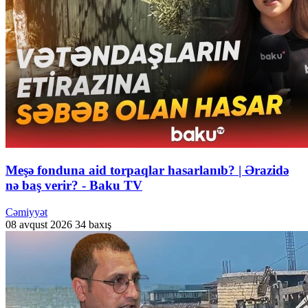
Meşə fonduna aid torpaqlar hasarlanıb? | Ərazidə
nə baş verir? - Baku TV
Cəmiyyət
08 avqust 2026
34 baxış