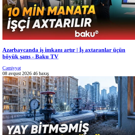
Azərbaycanda iş imkanı artır | İş axtaranlar üçün
böyük şans - Baku TV
Cəmiyyət
08 avqust 2026
46 baxış