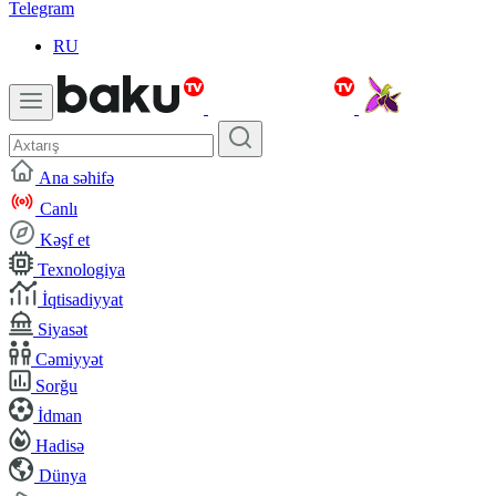
Telegram
RU
Ana səhifə
Canlı
Kəşf et
Texnologiya
İqtisadiyyat
Siyasət
Cəmiyyət
Sorğu
İdman
Hadisə
Dünya