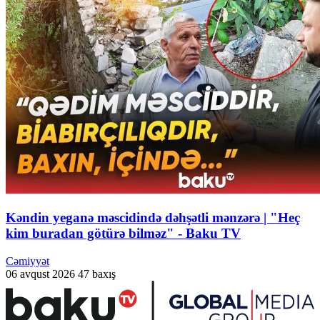
Kəndin yeganə məscidində dəhşətli mənzərə | "Heç
kim buradan götürə bilməz" - Baku TV
Cəmiyyət
06 avqust 2026
47 baxış