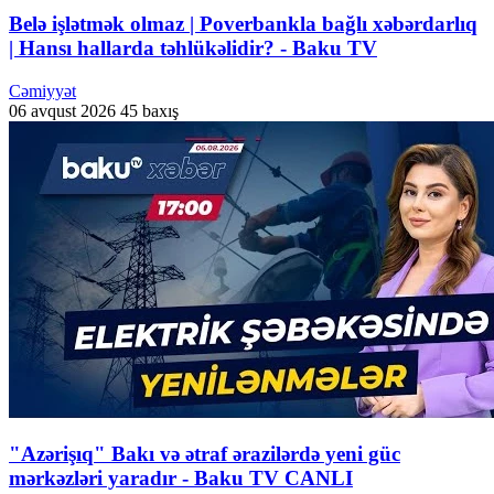
Belə işlətmək olmaz | Poverbankla bağlı xəbərdarlıq
| Hansı hallarda təhlükəlidir? - Baku TV
Cəmiyyət
06 avqust 2026
45 baxış
"Azərişıq" Bakı və ətraf ərazilərdə yeni güc
mərkəzləri yaradır - Baku TV CANLI