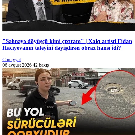
"Səhnəyə döyüşçü kimi çıxıram" | Xalq artisti Fidan
Hacıyevanın taleyini dəyişdirən obraz hansı idi?
Cəmiyyət
06 avqust 2026
42 baxış