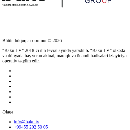
Bütün hüquqlar qorunur © 2026
“Baku TV” 2018-ci ilin fevral ayında yaradılıb. “Baku TV” ölkədə
və dünyada baş verən aktual, maraqlı və önəmli hadisələri izləyiciyə
operativ təqdim edir.
Əlaqə
info@baku.tv
+99455 202 50 05