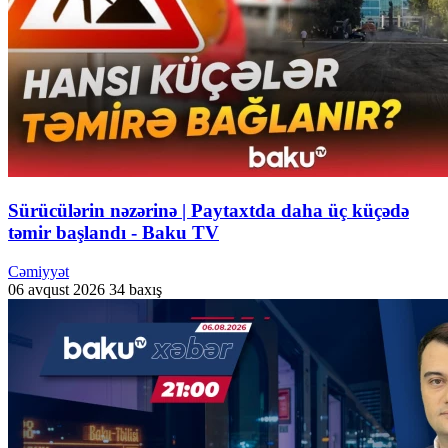
Sürücülərin nəzərinə | Paytaxtda daha üç küçədə
təmir başlandı - Baku TV
Cəmiyyət
06 avqust 2026
34 baxış