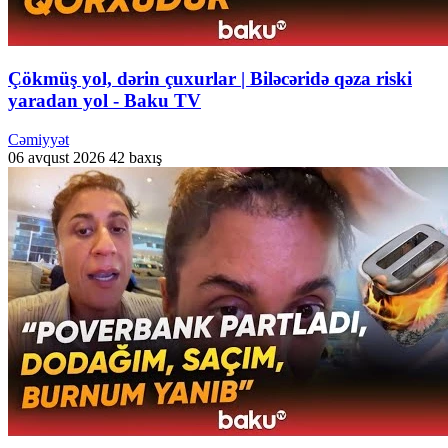
Çökmüş yol, dərin çuxurlar | Biləcəridə qəza riski
yaradan yol - Baku TV
Cəmiyyət
06 avqust 2026
42 baxış