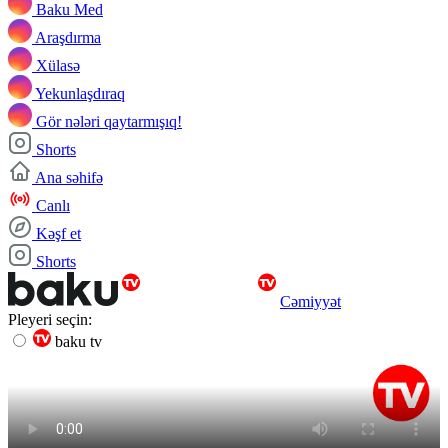
Baku Med
Araşdırma
Xülasə
Yekunlaşdıraq
Gör nələri qaytarmışıq!
Shorts
Ana səhifə
Canlı
Kəşf et
Shorts
Cəmiyyət
Pleyeri seçin:
baku tv