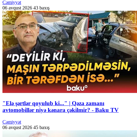
Cəmiyyət
06 avqust 2026
43 baxış
"Elə şərtlər qoyulub ki..." | Qəza zamanı
avtomobillər niyə kənara çəkilmir? - Baku TV
Cəmiyyət
06 avqust 2026
45 baxış