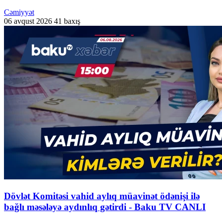
Cəmiyyət
06 avqust 2026
41 baxış
Dövlət Komitəsi vahid aylıq müavinət ödənişi ilə
bağlı məsələyə aydınlıq gətirdi - Baku TV CANLI