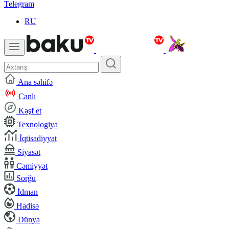
Telegram
RU
Ana səhifə
Canlı
Kəşf et
Texnologiya
İqtisadiyyat
Siyasət
Cəmiyyət
Sorğu
İdman
Hadisə
Dünya