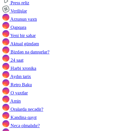
Press reliz
Verilişlər
Arzunun vaxtı
Qapqara
Yeni bir səhər
Aktual gündəm
Bizdən nə danışırlar?
24 saat
Hərbi xronika
Aydın tarix
Retro Baku
O vaxtlar
Amin
Oralarda necədir?
Kəndinə qayıt
Necə olmalıdır?