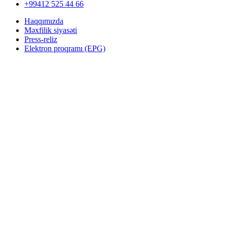
+99412 525 44 66
Haqqımızda
Məxfilik siyasəti
Press-reliz
Elektron proqramı (EPG)