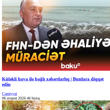
Küləkli hava ilə bağlı xəbərdarlıq | Bunlara diqqət
edin
Cəmiyyət
06 avqust 2026
46 baxış