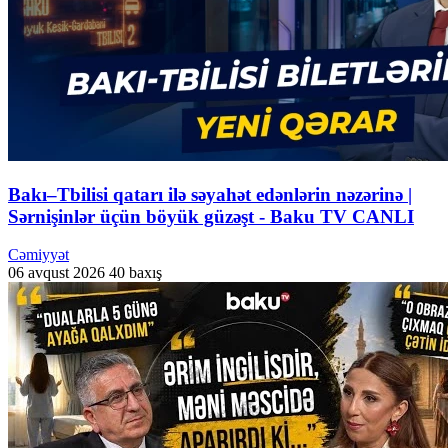
Bakı–Tbilisi qatarı ilə səyahət edənlərin nəzərinə |
Sərnişinlər üçün böyük güzəşt - Baku TV CANLI
Cəmiyyət
06 avqust 2026
40 baxış