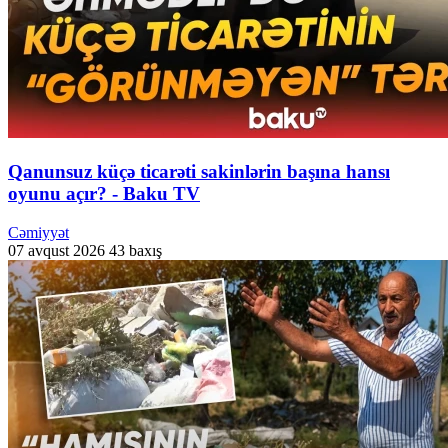
Qanunsuz küçə ticarəti sakinlərin başına hansı
oyunu açır? - Baku TV
Cəmiyyət
07 avqust 2026
43 baxış