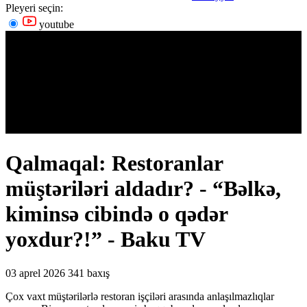
Pleyeri seçin:
youtube
Qalmaqal: Restoranlar
müştəriləri aldadır? - “Bəlkə,
kiminsə cibində o qədər
yoxdur?!” - Baku TV
03 aprel 2026
341 baxış
Çox vaxt müştərilərlə restoran işçiləri arasında anlaşılmazlıqlar