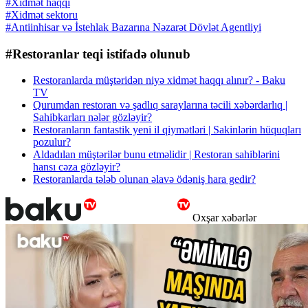
#Xidmət haqqı
#Xidmət sektoru
#Antiinhisar və İstehlak Bazarına Nəzarət Dövlət Agentliyi
#Restoranlar teqi istifadə olunub
Restoranlarda müştəridən niyə xidmət haqqı alınır? - Baku
TV
Qurumdan restoran və şadlıq saraylarına təcili xəbərdarlıq |
Sahibkarları nələr gözləyir?
Restoranların fantastik yeni il qiymətləri | Sakinlərin hüquqları
pozulur?
Aldadılan müştərilər bunu etməlidir | Restoran sahiblərini
hansı cəza gözləyir?
Restoranlarda tələb olunan əlavə ödəniş hara gedir?
Oxşar xəbərlər