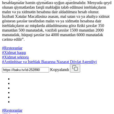
hesablaşmalar həmin qiymətlərə uyğun aparılmalıdır. Menyuda qeyd
olunan qiymətlərdən fərqli məbləğin tələb edilməsi istehlakçıların
malın və ya xidmətin hesabına dair aldadılması hesab olunur.
İnzibati Xətalar Məcəlləsinə əsasən, mal satan və ya əhaliyə xidmət
göstərən şəxslər tərəfindən malın və ya xidmətin hesabına dair
istehlakçıların az miqdarda aldadılmasına görə fiziki şəxslər 350
manatdan 500 manatadək, vəzifəli şəxslər 1500 manatdan 2000
manatadək, hüquqi şəxslər isə 4000 manatdan 6000 manatadək
cərimə edilir”.
#Restoranlar
#Xidmət haqqı
#Xidmət sektoru
#Antiinhisar və İstehlak Bazarına Nəzarət Dövlət Agentliyi
Kopyalandı
#Restoranlar