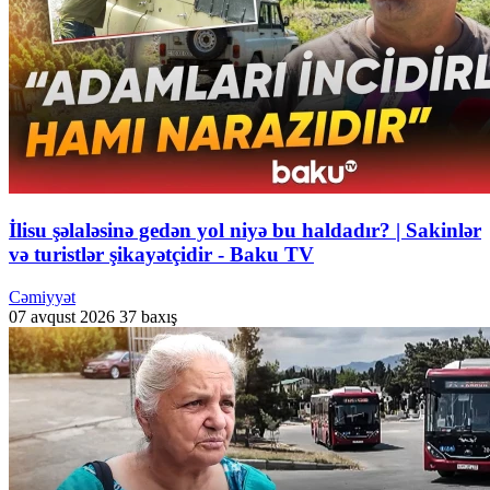
İlisu şəlaləsinə gedən yol niyə bu haldadır? | Sakinlər
və turistlər şikayətçidir - Baku TV
Cəmiyyət
07 avqust 2026
37 baxış