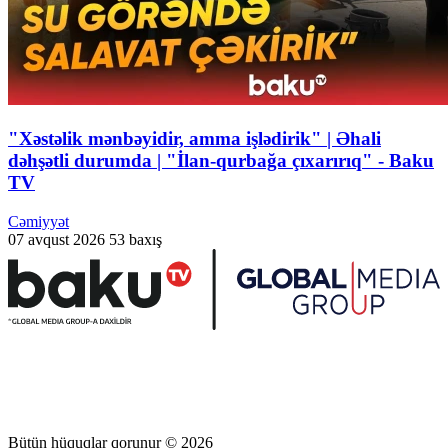
"Xəstəlik mənbəyidir, amma işlədirik" | Əhali
dəhşətli durumda | "İlan-qurbağa çıxarırıq" - Baku
TV
Cəmiyyət
07 avqust 2026
53 baxış
Bütün hüquqlar qorunur © 2026