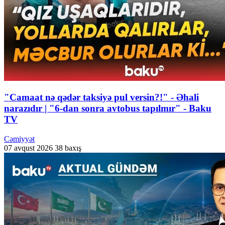
"Camaat nə qədər taksiyə pul versin?!" - Əhali
narazıdır | "6-dan sonra avtobus tapılmır" - Baku
TV
Cəmiyyət
07 avqust 2026
38 baxış