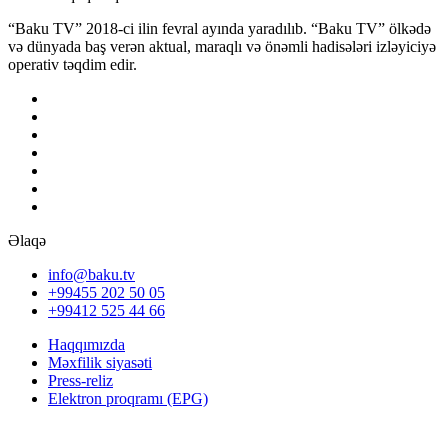
“Baku TV” 2018-ci ilin fevral ayında yaradılıb. “Baku TV” ölkədə
və dünyada baş verən aktual, maraqlı və önəmli hadisələri izləyiciyə
operativ təqdim edir.
Əlaqə
info@baku.tv
+99455 202 50 05
+99412 525 44 66
Haqqımızda
Məxfilik siyasəti
Press-reliz
Elektron proqramı (EPG)