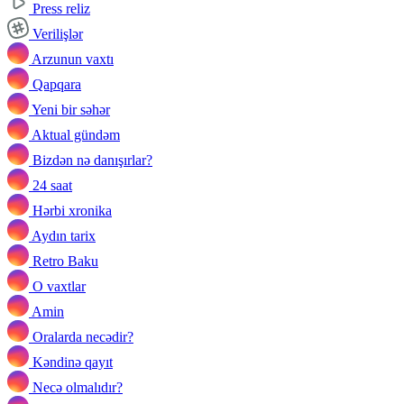
Press reliz
Verilişlər
Arzunun vaxtı
Qapqara
Yeni bir səhər
Aktual gündəm
Bizdən nə danışırlar?
24 saat
Hərbi xronika
Aydın tarix
Retro Baku
O vaxtlar
Amin
Oralarda necədir?
Kəndinə qayıt
Necə olmalıdır?