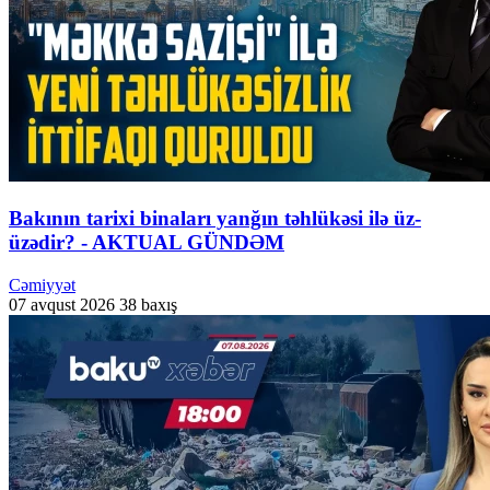
Bakının tarixi binaları yanğın təhlükəsi ilə üz-
üzədir? - AKTUAL GÜNDƏM
Cəmiyyət
07 avqust 2026
38 baxış