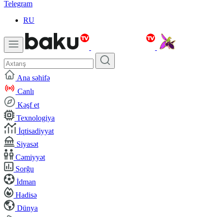
Telegram
RU
Ana səhifə
Canlı
Kəşf et
Texnologiya
İqtisadiyyat
Siyasət
Cəmiyyət
Sorğu
İdman
Hadisə
Dünya