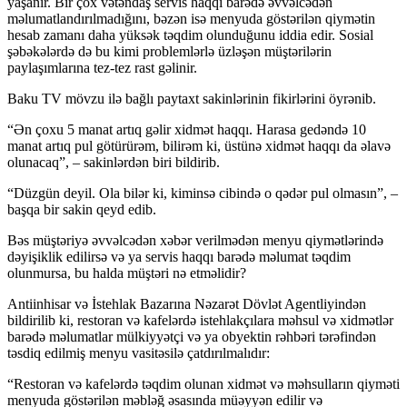
yaşanır. Bir çox vətəndaş servis haqqı barədə əvvəlcədən
məlumatlandırılmadığını, bəzən isə menyuda göstərilən qiymətin
hesab zamanı daha yüksək təqdim olunduğunu iddia edir. Sosial
şəbəkələrdə də bu kimi problemlərlə üzləşən müştərilərin
paylaşımlarına tez-tez rast gəlinir.
Baku TV mövzu ilə bağlı paytaxt sakinlərinin fikirlərini öyrənib.
“Ən çoxu 5 manat artıq gəlir xidmət haqqı. Harasa gedəndə 10
manat artıq pul götürürəm, bilirəm ki, üstünə xidmət haqqı da əlavə
olunacaq”, – sakinlərdən biri bildirib.
“Düzgün deyil. Ola bilər ki, kiminsə cibində o qədər pul olmasın”, –
başqa bir sakin qeyd edib.
Bəs müştəriyə əvvəlcədən xəbər verilmədən menyu qiymətlərində
dəyişiklik edilirsə və ya servis haqqı barədə məlumat təqdim
olunmursa, bu halda müştəri nə etməlidir?
Antiinhisar və İstehlak Bazarına Nəzarət Dövlət Agentliyindən
bildirilib ki, restoran və kafelərdə istehlakçılara məhsul və xidmətlər
barədə məlumatlar mülkiyyətçi və ya obyektin rəhbəri tərəfindən
təsdiq edilmiş menyu vasitəsilə çatdırılmalıdır:
“Restoran və kafelərdə təqdim olunan xidmət və məhsulların qiyməti
menyuda göstərilən məbləğ əsasında müəyyən edilir və