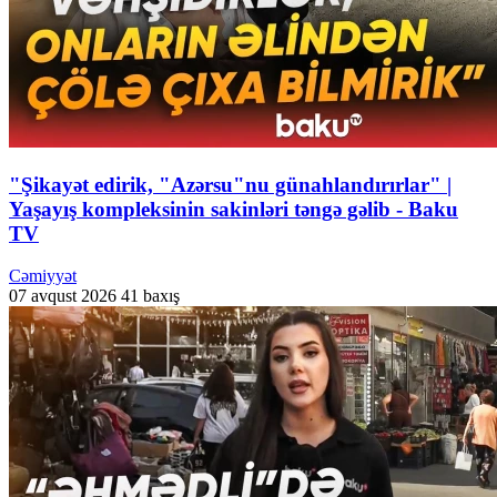
"Şikayət edirik, "Azərsu"nu günahlandırırlar" |
Yaşayış kompleksinin sakinləri təngə gəlib - Baku
TV
Cəmiyyət
07 avqust 2026
41 baxış