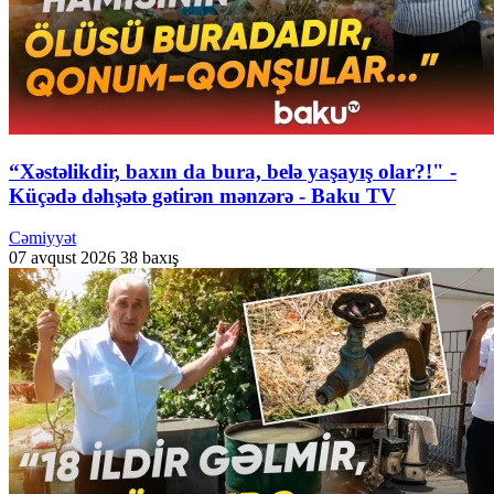
“Xəstəlikdir, baxın da bura, belə yaşayış olar?!" -
Küçədə dəhşətə gətirən mənzərə - Baku TV
Cəmiyyət
07 avqust 2026
38 baxış