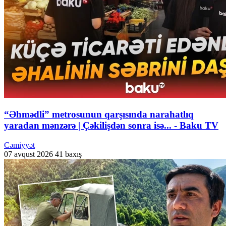
“Əhmədli” metrosunun qarşısında narahatlıq
yaradan mənzərə | Çəkilişdən sonra isə... - Baku TV
Cəmiyyət
07 avqust 2026
41 baxış