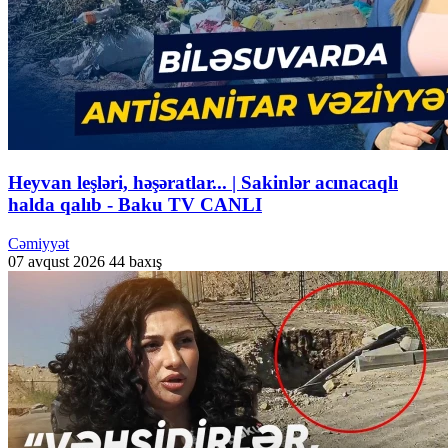
Heyvan leşləri, həşəratlar... | Sakinlər acınacaqlı
halda qalıb - Baku TV CANLI
Cəmiyyət
07 avqust 2026
44 baxış