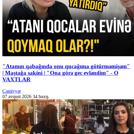
"Atamın qabağında onu qucağıma götürməmişəm"
| Maştağa sakini | "Ona görə gec evləndim" - O
VAXTLAR
Cəmiyyət
07 avqust 2026
34 baxış