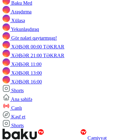
Baku Med
Araşdırma
Xülasə
Yekunlaşdıraq
Gör nələri qaytarmışıq!
XƏBƏR 00:00 TƏKRAR
XƏBƏR 21:00 TƏKRAR
XƏBƏR 11:00
XƏBƏR 13:00
XƏBƏR 16:00
Shorts
Ana səhifə
Canlı
Kəşf et
Shorts
Cəmiyyət