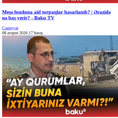
Meşə fonduna aid torpaqlar hasarlanıb? | Ərazidə
nə baş verir? - Baku TV
Cəmiyyət
08 avqust 2026
17 baxış