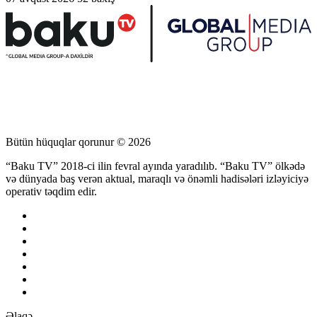
Bütün hüquqlar qorunur © 2026
“Baku TV” 2018-ci ilin fevral ayında yaradılıb. “Baku TV” ölkədə
və dünyada baş verən aktual, maraqlı və önəmli hadisələri izləyiciyə
operativ təqdim edir.
Əlaqə