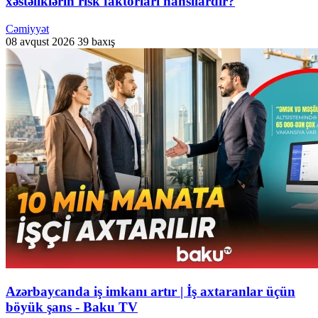
xəstəliklərin risk faktorları hansılardır?
Cəmiyyət
08 avqust 2026
39 baxış
Azərbaycanda iş imkanı artır | İş axtaranlar üçün
böyük şans - Baku TV