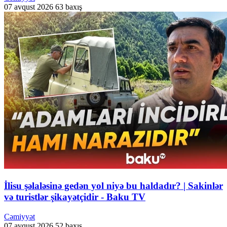
07 avqust 2026
63 baxış
İlisu şəlaləsinə gedən yol niyə bu haldadır? | Sakinlər
və turistlər şikayətçidir - Baku TV
Cəmiyyət
07 avqust 2026
52 baxış