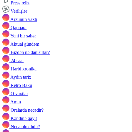
Press reliz
Verilişlər
Arzunun vaxtı
Qapqara
Yeni bir səhər
Aktual gündəm
Bizdən nə danışırlar?
24 saat
Hərbi xronika
Aydın tarix
Retro Baku
O vaxtlar
Amin
Oralarda necədir?
Kəndinə qayıt
Necə olmalıdır?