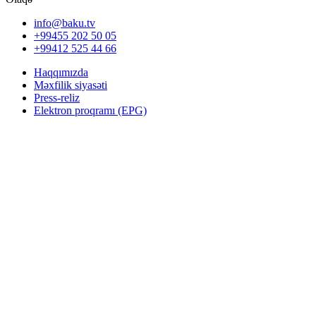
info@baku.tv
+99455 202 50 05
+99412 525 44 66
Haqqımızda
Məxfilik siyasəti
Press-reliz
Elektron proqramı (EPG)