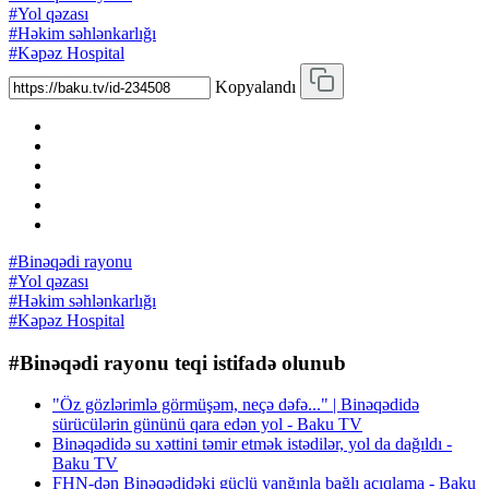
#Yol qəzası
#Həkim səhlənkarlığı
#Kəpəz Hospital
Kopyalandı
#Binəqədi rayonu
#Yol qəzası
#Həkim səhlənkarlığı
#Kəpəz Hospital
#Binəqədi rayonu teqi istifadə olunub
"Öz gözlərimlə görmüşəm, neçə dəfə..." | Binəqədidə
sürücülərin gününü qara edən yol - Baku TV
Binəqədidə su xəttini təmir etmək istədilər, yol da dağıldı -
Baku TV
FHN-dən Binəqədidəki güclü yanğınla bağlı açıqlama - Baku