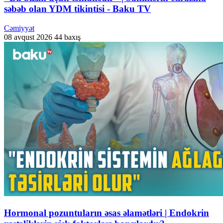
səbəb olan YDM tikintisi - Baku TV
Cəmiyyət
08 avqust 2026
44 baxış
Hormonal pozuntuların əsas əlamətləri | Endokrin