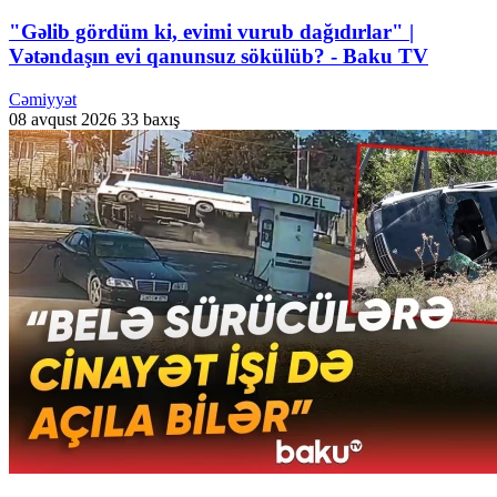
"Gəlib gördüm ki, evimi vurub dağıdırlar" |
Vətəndaşın evi qanunsuz sökülüb? - Baku TV
Cəmiyyət
08 avqust 2026
33 baxış