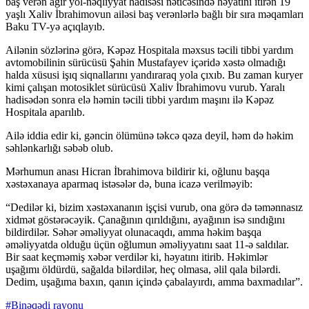
baş verən ağır yol-nəqliyyat hadisəsi nəticəsində həyatını itirən 19
yaşlı Xaliv İbrahimovun ailəsi baş verənlərlə bağlı bir sıra məqamları
Baku TV-yə açıqlayıb.
Ailənin sözlərinə görə, Kəpəz Hospitala məxsus təcili tibbi yardım
avtomobilinin sürücüsü Şahin Mustafayev içəridə xəstə olmadığı
halda xüsusi işıq siqnallarını yandıraraq yola çıxıb. Bu zaman kuryer
kimi çalışan motosiklet sürücüsü Xaliv İbrahimovu vurub. Yaralı
hadisədən sonra elə həmin təcili tibbi yardım maşını ilə Kəpəz
Hospitala aparılıb.
Ailə iddia edir ki, gəncin ölümünə təkcə qəza deyil, həm də həkim
səhlənkarlığı səbəb olub.
Mərhumun anası Hicran İbrahimova bildirir ki, oğlunu başqa
xəstəxanaya aparmaq istəsələr də, buna icazə verilməyib:
“Dedilər ki, bizim xəstəxananın işçisi vurub, ona görə də təmənnasız
xidmət göstərəcəyik. Çanağının qırıldığını, ayağının isə sındığını
bildirdilər. Səhər əməliyyat olunacaqdı, amma həkim başqa
əməliyyatda olduğu üçün oğlumun əməliyyatını saat 11-ə saldılar.
Bir saat keçməmiş xəbər verdilər ki, həyatını itirib. Həkimlər
uşağımı öldürdü, sağalda bilərdilər, heç olmasa, əlil qala bilərdi.
Dedim, uşağıma baxın, qanın içində çabalayırdı, amma baxmadılar”.
#Binəqədi rayonu