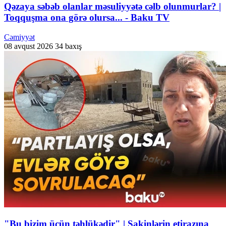
Qəzaya səbəb olanlar məsuliyyətə cəlb olunmurlar? |
Toqquşma ona görə olursa... - Baku TV
Cəmiyyət
08 avqust 2026
34 baxış
"Bu bizim üçün təhlükədir" | Sakinlərin etirazına