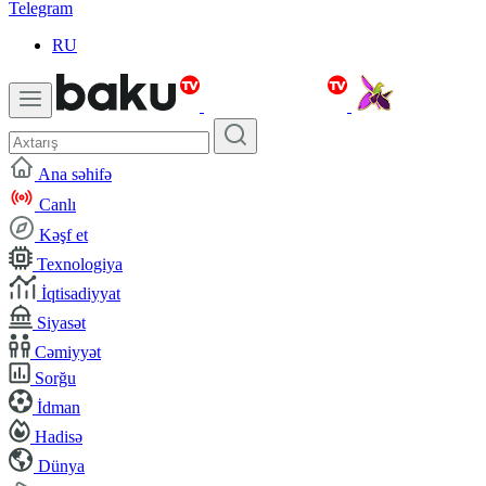
Telegram
RU
Ana səhifə
Canlı
Kəşf et
Texnologiya
İqtisadiyyat
Siyasət
Cəmiyyət
Sorğu
İdman
Hadisə
Dünya