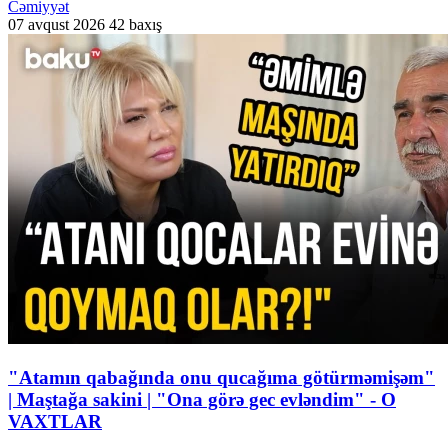
Cəmiyyət
07 avqust 2026
42 baxış
"Atamın qabağında onu qucağıma götürməmişəm"
| Maştağa sakini | "Ona görə gec evləndim" - O
VAXTLAR