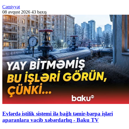
Cəmiyyət
08 avqust 2026
43 baxış
Evlərdə istilik sistemi ilə bağlı təmir-bərpa işləri
aparanlara vacib xəbərdarlıq - Baku TV