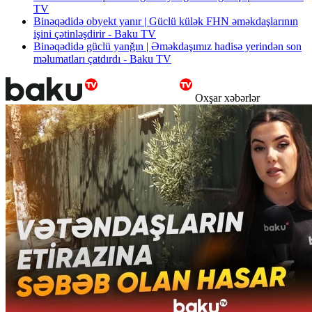
TV
Binəqədidə obyekt yanır | Güclü külək FHN əməkdaşlarının
işini çətinləşdirir - Baku TV
Binəqədidə güclü yanğın | Əməkdaşımız hadisə yerindən son
məlumatları çatdırdı - Baku TV
Oxşar xəbərlər