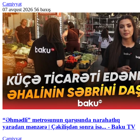
Cəmiyyət
07 avqust 2026
56 baxış
“Əhmədli” metrosunun qarşısında narahatlıq
yaradan mənzərə | Çəkilişdən sonra isə... - Baku TV
Cəmiyyət