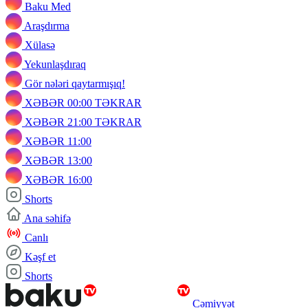
Baku Med
Araşdırma
Xülasə
Yekunlaşdıraq
Gör nələri qaytarmışıq!
XƏBƏR 00:00 TƏKRAR
XƏBƏR 21:00 TƏKRAR
XƏBƏR 11:00
XƏBƏR 13:00
XƏBƏR 16:00
Shorts
Ana səhifə
Canlı
Kəşf et
Shorts
Cəmiyyət