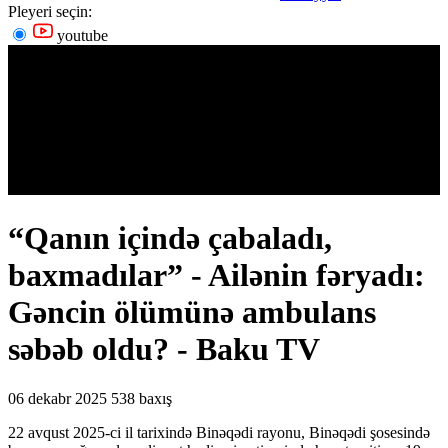
Pleyeri seçin:
youtube
“Qanın içində çabaladı,
baxmadılar” - Ailənin fəryadı:
Gəncin ölümünə ambulans
səbəb oldu? - Baku TV
06 dekabr 2025
538 baxış
22 avqust 2025-ci il tarixində Binəqədi rayonu, Binəqədi şosesində