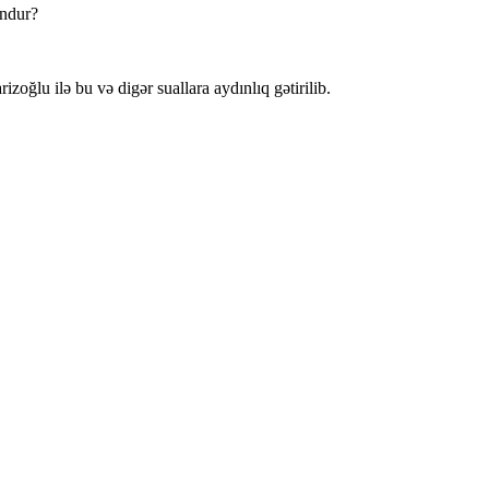
undur?
oğlu ilə bu və digər suallara aydınlıq gətirilib.