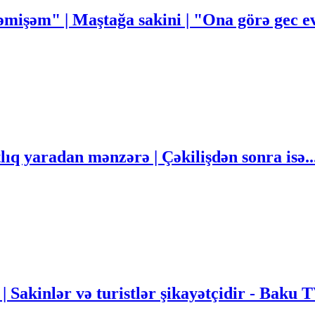
mişəm" | Maştağa sakini | "Ona görə gec
q yaradan mənzərə | Çəkilişdən sonra isə..
 | Sakinlər və turistlər şikayətçidir - Baku 