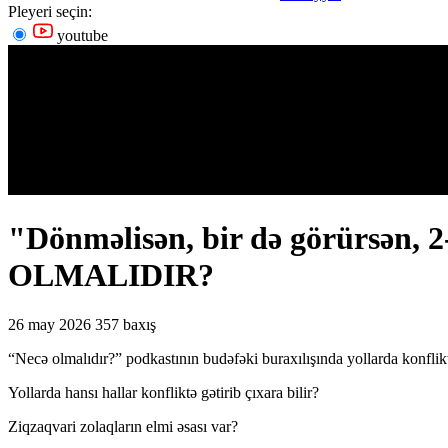
Pleyeri seçin:
youtube
"Dönməlisən, bir də görürsən, 2
OLMALIDIR?
26 may 2026
357 baxış
“Necə olmalıdır?” podkastının budəfəki buraxılışında yollarda konfl
Yollarda hansı hallar konfliktə gətirib çıxara bilir?
Ziqzaqvari zolaqların elmi əsası var?