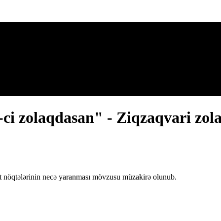
-ci zolaqdasan" - Ziqzaqvari zol
ikt nöqtələrinin necə yaranması mövzusu müzakirə olunub.