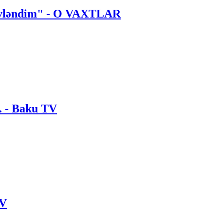
 evləndim" - O VAXTLAR
. - Baku TV
TV