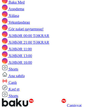
Baku Med
Araşdırma
Xülasə
Yekunlaşdıraq
Gör nələri qaytarmışıq!
XƏBƏR 00:00 TƏKRAR
XƏBƏR 21:00 TƏKRAR
XƏBƏR 11:00
XƏBƏR 13:00
XƏBƏR 16:00
Shorts
Ana səhifə
Canlı
Kəşf et
Shorts
Cəmiyyət