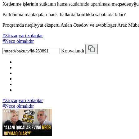
Xətlənmə işlərinin sutkanın hansı saatlarında aparılması məqsədəuyğ
Parklanma məntəqələri hansı hallarda konfliktə səbəb ola bilər?
Proqramda nəqliyyat eksperti Aslan Əsədov və avtobloger Araz Mübariz
#Ziqzaqvari zolaqlar
#Necə olmalıdır
Kopyalandı
#Ziqzaqvari zolaqlar
#Necə olmalıdır