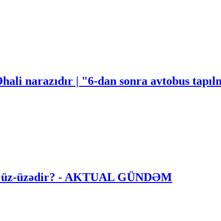
Əhali narazıdır | "6-dan sonra avtobus tapı
i ilə üz-üzədir? - AKTUAL GÜNDƏM