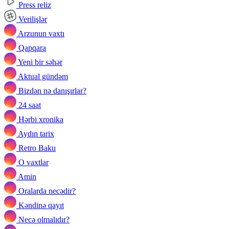
Press reliz
Verilişlər
Arzunun vaxtı
Qapqara
Yeni bir səhər
Aktual gündəm
Bizdən nə danışırlar?
24 saat
Hərbi xronika
Aydın tarix
Retro Baku
O vaxtlar
Amin
Oralarda necədir?
Kəndinə qayıt
Necə olmalıdır?