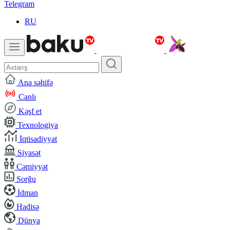
Telegram
RU
Ana səhifə
Canlı
Kəşf et
Texnologiya
İqtisadiyyat
Siyasət
Cəmiyyət
Sorğu
İdman
Hadisə
Dünya