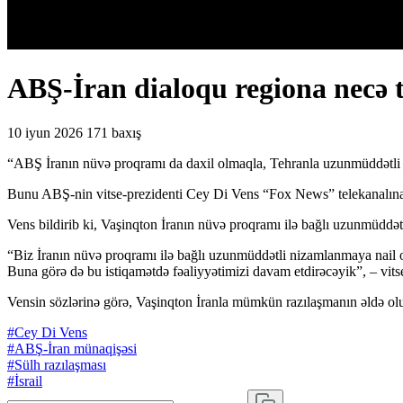
ABŞ-İran dialoqu regiona necə 
10 iyun 2026
171 baxış
“ABŞ İranın nüvə proqramı da daxil olmaqla, Tehranla uzunmüddətli r
Bunu ABŞ-nin vitse-prezidenti Cey Di Vens “Fox News” telekanalın
Vens bildirib ki, Vaşinqton İranın nüvə proqramı ilə bağlı uzunmüdd
“Biz İranın nüvə proqramı ilə bağlı uzunmüddətli nizamlanmaya nail ola
Buna görə də bu istiqamətdə fəaliyyətimizi davam etdirəcəyik”, – vits
Vensin sözlərinə görə, Vaşinqton İranla mümkün razılaşmanın əldə olunm
#Cey Di Vens
#ABŞ-İran münaqişəsi
#Sülh razılaşması
#İsrail