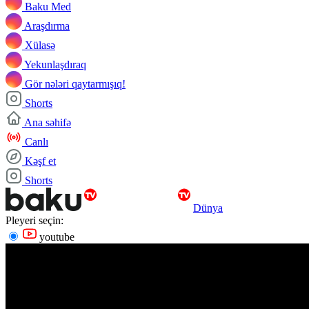
Baku Med
Araşdırma
Xülasə
Yekunlaşdıraq
Gör nələri qaytarmışıq!
Shorts
Ana səhifə
Canlı
Kəşf et
Shorts
Dünya
Pleyeri seçin:
youtube