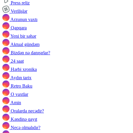
Press reliz
Verilişlər
Arzunun vaxtı
Qapqara
Yeni bir səhər
Aktual gündəm
Bizdən nə danışırlar?
24 saat
Hərbi xronika
Aydın tarix
Retro Baku
O vaxtlar
Amin
Oralarda necədir?
Kəndinə qayıt
Necə olmalıdır?