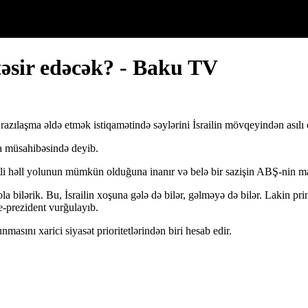
təsir edəcək? - Baku TV
azılaşma əldə etmək istiqamətində səylərini İsrailin mövqeyindən asıl
a müsahibəsində deyib.
ətli həll yolunun mümkün olduğuna inanır və belə bir sazişin ABŞ-nin 
 bilərik. Bu, İsrailin xoşuna gələ də bilər, gəlməyə də bilər. Lakin prin
e-prezident vurğulayıb.
asını xarici siyasət prioritetlərindən biri hesab edir.