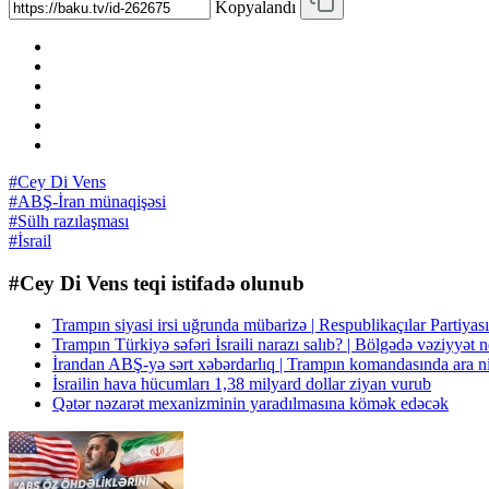
Kopyalandı
#Cey Di Vens
#ABŞ-İran münaqişəsi
#Sülh razılaşması
#İsrail
#Cey Di Vens teqi istifadə olunub
Trampın siyasi irsi uğrunda mübarizə | Respublikaçılar Partiyası
Trampın Türkiyə səfəri İsraili narazı salıb? | Bölgədə vəziyyət
İrandan ABŞ-yə sərt xəbərdarlıq | Trampın komandasında ara n
İsrailin hava hücumları 1,38 milyard dollar ziyan vurub
Qətər nəzarət mexanizminin yaradılmasına kömək edəcək