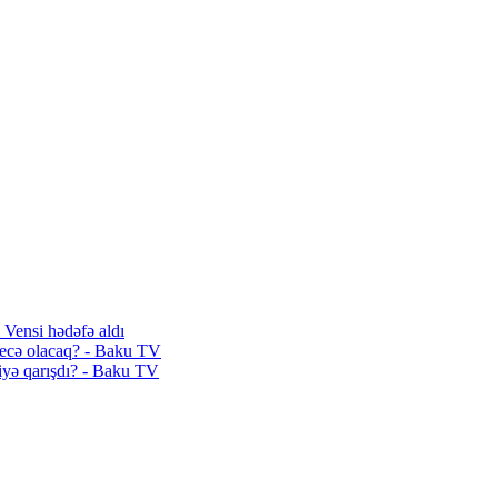
 Vensi hədəfə aldı
 necə olacaq? - Baku TV
iyə qarışdı? - Baku TV