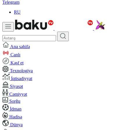
Telegram
RU
Ana səhifə
Canlı
Kəşf et
Texnologiya
İqtisadiyyat
Siyasət
Cəmiyyət
Sorğu
İdman
Hadisə
Dünya